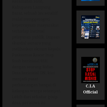
Kecamatan Suoh,
Kabupaten Lampung
Barat, sebuah isu sensitif
mulai menggerogoti
kepercayaan masyarakat
terhadap institusi
pelayanan publik. Dugaan
skandal asmara yang
melibatkan oknum Kepala
Puskesmas Rawat Inap
Suoh berinisial SSH
dengan seorang Bidan
Desa berinisial DN, kini
menjadi pusat
perbincangan hangat di
C.I.A
kalangan warga setempat.
Official
Lebih dari sekadar gosip
desa, peristiwa ini