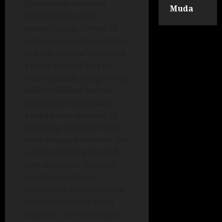
Masyarakat Nasional
Muda
(IKMN) tahun 2024
menunjukkan bahwa 28
persen kasus pelanggaran
etika di fasilitas kesehatan
primer berasal dari isu
moral pribadi, yang sering
kali terabaikan karena
kurangnya mekanisme
pengawasan internal. Di
Lampung Barat, di mana
rasio tenaga kesehatan per
1.000 penduduk masih di
bawah standar nasional,
skandal seperti ini
berpotensi memperburuk
ketidakmerataan akses
layanan—terutama bagi