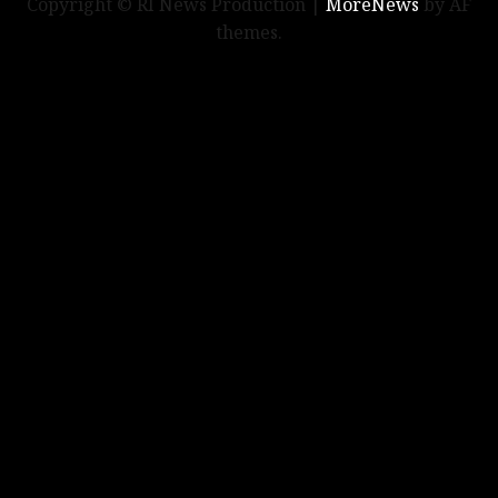
Copyright © RI News Production
|
MoreNews
by AF
themes.