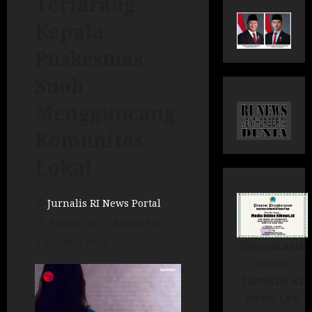
Terlarang
Kepala
Puskesmas
Suoh
Mengguncang
Komunitas
Lokal
Jurnalis RI News Portal
Posted on 10 bulan ago
4 minutes read
Trimakasih
untuk
Jurnalis RI
News Lee