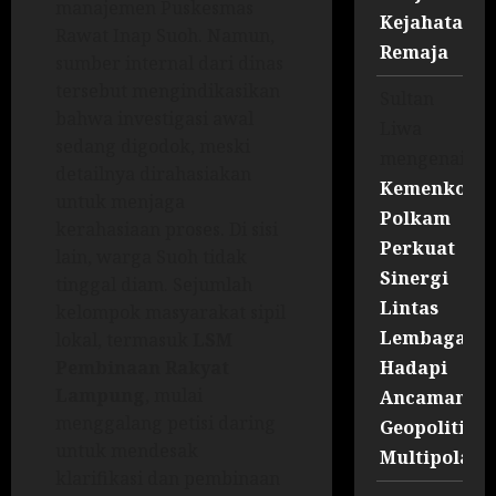
manajemen Puskesmas
Kejahatan
Rawat Inap Suoh. Namun,
Remaja
sumber internal dari dinas
tersebut mengindikasikan
Sultan
bahwa investigasi awal
Liwa
sedang digodok, meski
mengenai
detailnya dirahasiakan
Kemenko
untuk menjaga
Polkam
kerahasiaan proses. Di sisi
Perkuat
lain, warga Suoh tidak
Sinergi
tinggal diam. Sejumlah
Lintas
kelompok masyarakat sipil
Lembaga
lokal, termasuk
LSM
Hadapi
Pembinaan Rakyat
Lampung
, mulai
Ancaman
menggalang petisi daring
Geopolitik
untuk mendesak
Multipolar
klarifikasi dan pembinaan