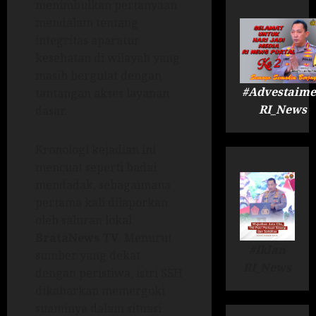
menimbulkan pertanyaan
mendalam tentang
integritas aparatur
kesehatan di wilayah yang
masih bergulat dengan
#Advestaime
tantangan akses layanan
RI_News
dasar.
Kronologi kejadian ini
mencuat seperti badai
mendadak, sebagaimana
pertama kali dilaporkan
oleh saluran lokal
BrataNews TV
. Menurut
#Iklan
sumber yang dekat
RI_News
dengan peristiwa, istri SSH
dikabarkan memergoki
suaminya dalam situasi