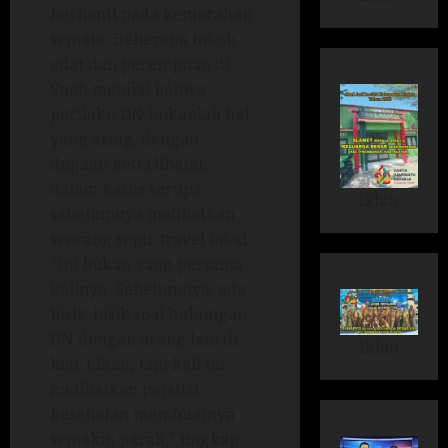
berhenti pada kemarahan
semata. Beberapa tokoh
adat dan perempuan di
Suoh menilai bahwa
perilaku DN bukanlah hal
yang asing, dengan
dugaan keterlibatan
dalam kasus serupa
iklan
sebelumnya melibatkan
seorang sopir travel lokal.
“Ini bukan yang pertama
kalinya. Sebelumnya, ada
bisik-bisik soal hubungan
DN dengan orang lain di
Iklan
luar nikah, tapi kali ini
melibatkan pejabat
kesehatan membuatnya
semakin parah,” ungkap