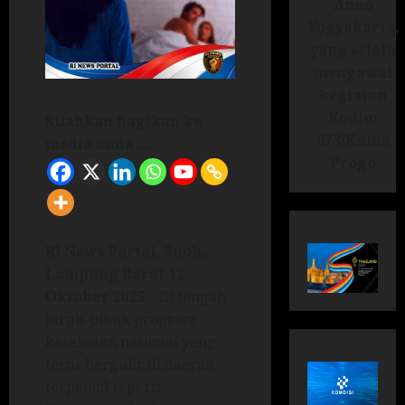
Anno
Yogyakarta,
yang selalu
mengawal
kegiatan
Kodim
Silahkan bagikan ke
073/Kulon
media anda ...
Progo
RI News Portal. Suoh,
Lampung Barat 12
Oktober 2025
– Di tengah
hiruk-pikuk program
kesehatan nasional yang
terus bergulir di daerah
terpencil seperti