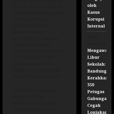
bahasa, tidak memberikan
oleh
respons apapun. Sikap ini
Kasus
kontras dengan tanggung
Korupsi
jawabnya sebagai
pemimpin fasilitas
Internal
kesehatan yang
Wisnu
seharusnya transparan,
mengenai
terutama di tengah
Mengawal
program nasional seperti
Libur
Cek Kesehatan Gratis
(CKG) yang baru saja
Sekolah:
dilaksanakan di sekolah-
Bandung
sekolah Suoh pekan lalu.
Kerahkan
350
Belum ada pernyataan
Petugas
resmi dari Dinas
Gabungan
Kesehatan Kabupaten
Cegah
Lampung Barat atau
Lonjakan