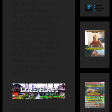
hal, dari vaksinasi anak
hingga penanganan
darurat. Bagaimana bisa
pemimpinnya terlibat
dalam hal seperti ini?”
tanya seorang warga
bernama Siti, seorang ibu
rumah tangga berusia 42
tahun, yang enggan
iklan
disebutkan nama
lengkapnya untuk alasan
privasi.
Reaksi masyarakat tidak
iklan