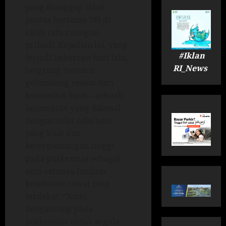
yang dianggap tidak
pantas bersama DN di
salah satu ruangan
pribadi. Kejadian ini, yang
#Iklan
terjadi beberapa hari lalu,
RI_News
langsung memicu
gelombang reaksi dari
komunitas Suoh—sebuah
kecamatan yang dikenal
dengan nilai-nilai adat
yang kuat dan
ketergantungan tinggi
pada puskesmas sebagai
satu-satunya fasilitas
kesehatan rawat inap
terdekat. “Kami
bergantung pada
puskesmas untuk segala