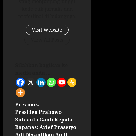
yang menjunjung tinggi
kode etik jurnalis dan
profesiinal di bidangnya.
Visit Website
View All Posts
Silahkan bagikan ke
media anda ...
Previous:
Presiden Prabowo
Subianto Ganti Kepala
Bapanas: Arief Prasetyo
Adi Digantikan Andi