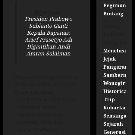
Pegununga
Baca juga :
Bintang
Presiden Prabowo
Subianto Ganti
Sugeng
Kepala Bapanas:
Rudianto
Arief Prasetyo Adi
mengenai
Digantikan Andi
Menelusuri
Amran Sulaiman
Jejak
Pangeran
Sambernyaw
Secara lebih luas, kasus ini
Wonogiri
mencerminkan tantangan
Historical
struktural dalam
Trip
manajemen sumber daya
manusia di sektor
Kobarkan
kesehatan pedesaan
Semangat
Indonesia. Studi dari
Sejarah
Institut Kesehatan
Generasi