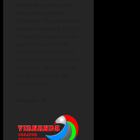
mewakili suara banyak
warga yang merasa
dikhianati. Hingga kini, isu
ini terus bergaung di grup
WhatsApp komunitas dan
pasar tradisional Suoh,
mengingatkan bahwa di
balik tugas mulia menjaga
kesehatan, ada tanggung
jawab moral yang tak
kalah krusial.
Pewarta : IF