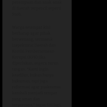
perempuan dan anak-anak
di daerah terpencil seperti
Suoh.
Warga setempat kini
berharap agar pihak
berwenang, termasuk
Inspektorat Daerah dan
Komisi Pemberantasan
Korupsi (KPK) jika
diperlukan, segera turun
tangan. “Kami ingin
keadilan, bukan hanya
hukuman, tapi juga
reformasi agar puskesmas
kembali menjadi tempat
yang aman dan
terpercaya,” tegas Siti lagi,