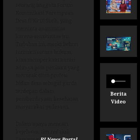
seorang anggota Forum
Komunikasi Perempuan
Desa (FKPD) Suoh, yang
meminta anonimitas
karena sensitivitas isu.
Tuduhan ini, meski belum
terbukti secara hukum,
kian memperkuat narasi
adanya pola perilaku yang
merusak citra profesi
bidan desa sebagai garda
terdepan dalam
Berita
pemberdayaan kesehatan
Video
masyarakat pedesaan.
Dalam upaya mencari
kejelasan, tim redaksi
Lampung
RI News Portal