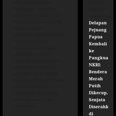
Sammy
etika bagi aparatur
Sandinata
kesehatan. “Ini bukan
hanya soal pribadi, tapi
mengenai
soal kepercayaan publik
Delapan
terhadap sistem
Pejuang
kesehatan. Jika dibiarkan,
Papua
bisa merembet ke
Kembali
penurunan partisipasi
ke
masyarakat dalam
Pangkuan
program imunisasi atau
NKRI:
pencegahan penyakit
Bendera
menular,” kata Ahmad,
Merah
seorang aktivis kesehatan
Putih
berbasis komunitas di
Dikecup,
Pekon Tugu Ratu, yang
dekat dengan lokasi
Senjata
puskesmas.
Diserahkan
di