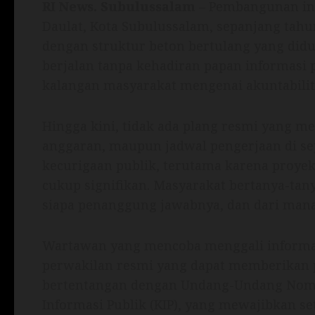
RI News.
Subulussalam
– Pembangunan inf
Daulat, Kota Subulussalam, sepanjang tahu
dengan struktur beton bertulang yang did
berjalan tanpa kehadiran papan informasi
kalangan masyarakat mengenai akuntabilit
Hingga kini, tidak ada plang resmi yang me
anggaran, maupun jadwal pengerjaan di sep
kecurigaan publik, terutama karena proye
cukup signifikan. Masyarakat bertanya-ta
siapa penanggung jawabnya, dan dari mana 
Wartawan yang mencoba menggali informas
perwakilan resmi yang dapat memberikan pen
bertentangan dengan Undang-Undang Nomo
Informasi Publik (KIP), yang mewajibkan s