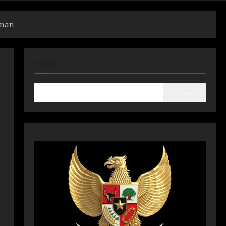
unan
CARI
Cari