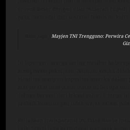
Jawaban tersebut justru mempertebal kec
proyek besar dengan nilai miliaran rupiah
yang memadai dari instansi teknis terkait?
Baca juga :
Mayjen TNI Trenggono: Perwira Ce
Giz
Di lapangan, warga sering melihat beberap
mengawasi pekerjaan. Namun, ketika didek
identitas maupun kapasitas mereka dalam p
masyarakat menyebut material berupa batu
diduga berasal dari lokasi galian C tanpa
praktik keuntungan tidak wajar dalam pel
Ketiadaan transparansi ini tidak hanya mel
baik, tetapi juga berpotensi merusak kepe