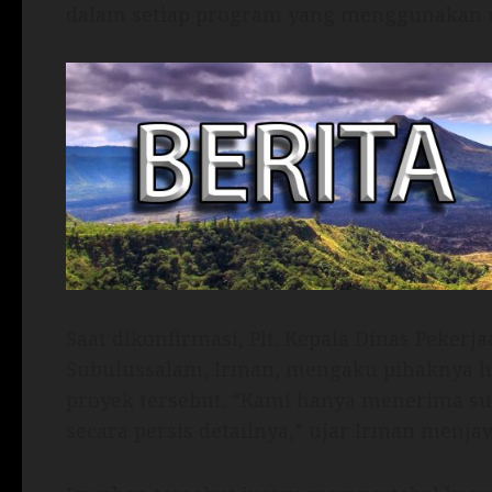
dalam setiap program yang menggunakan u
Saat dikonfirmasi, Plt. Kepala Dinas Peke
Subulussalam, Irman, mengaku pihaknya 
proyek tersebut. “Kami hanya menerima su
secara persis detailnya,” ujar Irman menj