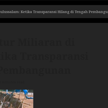
ubulussalam: Ketika Transparansi Hilang di Tengah Pembang
tur Miliaran di
tika Transparansi
h Pembangunan
2 minutes read