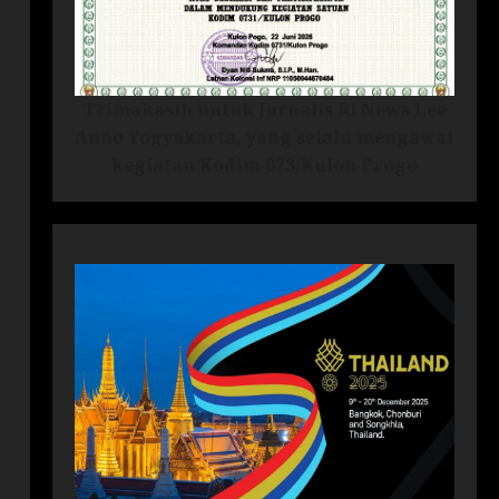
Trimakasih untuk Jurnalis RI News Lee
Anno Yogyakarta, yang selalu mengawal
kegiatan Kodim 073/Kulon Progo