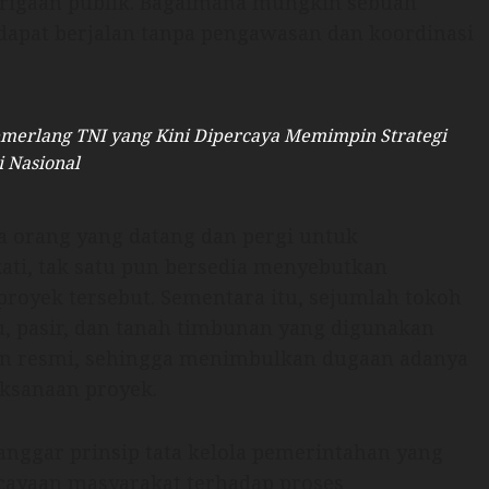
urigaan publik. Bagaimana mungkin sebuah
 dapat berjalan tanpa pengawasan dan koordinasi
merlang TNI yang Kini Dipercaya Memimpin Strategi
i Nasional
a orang yang datang dan pergi untuk
ati, tak satu pun bersedia menyebutkan
royek tersebut. Sementara itu, sejumlah tokoh
, pasir, dan tanah timbunan yang digunakan
 izin resmi, sehingga menimbulkan dugaan adanya
aksanaan proyek.
anggar prinsip tata kelola pemerintahan yang
rcayaan masyarakat terhadap proses