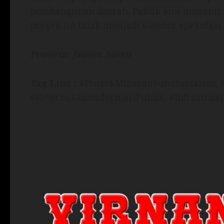
pembangunan daerah. Publik kini menanti 
proyek ini tidak menjadi sumber spekulasi
Pewarta: Jaulim Saran
Tag Line :
#ProyekMiliaranSubulussalam,
#KeterbukaanInformasiPublik, #Infrastruk