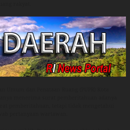
ang rakyat.
rjaan Umum dan Penataan Ruang (PUPR) Kota
hanya menerima surat pemberitahuan adanya
rat pemberitahuan, tetapi tidak mengetahui
awab pertanyaan wartawan.