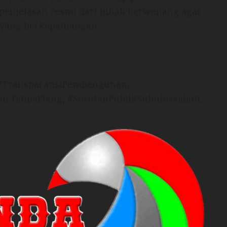
penjelasan resmi dari pihak berwenang agar
 yang berkepanjangan.
 #TransparansiPembangunan,
turTanpaPlang, #SorotanPublikSubulussalam,