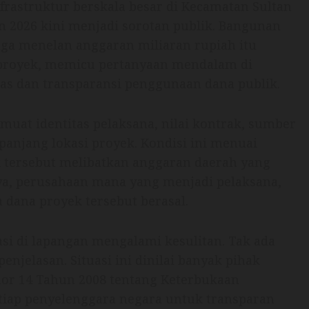
rastruktur berskala besar di Kecamatan Sultan
n 2026 kini menjadi sorotan publik. Bangunan
uga menelan anggaran miliaran rupiah itu
 proyek, memicu pertanyaan mendalam di
as dan transparansi penggunaan dana publik.
muat identitas pelaksana, nilai kontrak, sumber
anjang lokasi proyek. Kondisi ini menuai
k tersebut melibatkan anggaran daerah yang
nya, perusahaan mana yang menjadi pelaksana,
dana proyek tersebut berasal.
i di lapangan mengalami kesulitan. Tak ada
jelasan. Situasi ini dinilai banyak pihak
r 14 Tahun 2008 tentang Keterbukaan
etiap penyelenggara negara untuk transparan