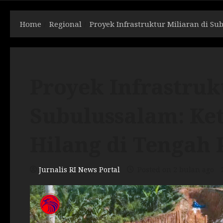
Home
Regional
Proyek Infrastruktur Miliaran di S
Proyek Infrastruk
Subulussalam: Ke
Hilang di Tenga
Jurnalis RI News Portal
Posted on 2 bulan ago