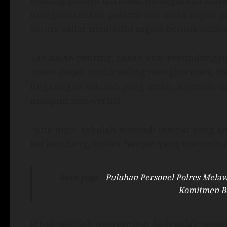
tentang bahaya narkoba, menegaskan bahw
menghancurkan potensi dan masa depan par
secara sadar menjauhi segala bentuk narkob
Tak kalah penting, pesan anti-perundungan
siswa diajak untuk saling menghormati, m
lingkungan sekolah yang aman, nyaman, da
maupun non-verbal.
“Kita ingin sekolah menjadi tempat yang a
berkembang, bukan tempat yang menimbul
Baca juga :
Puluhan Personel Polres Melaw
Komitmen Be
Pihak sekolah menyambut baik pelaksanaan