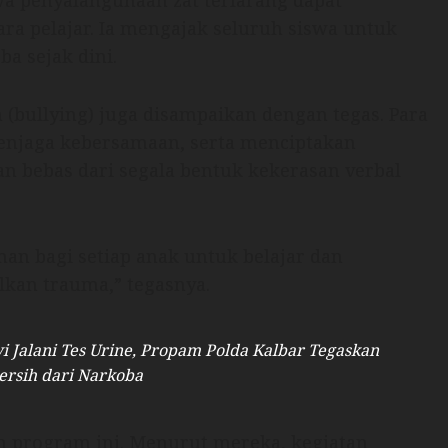
a penyalahgunaan zat terlarang dapat
a pelajar. Ia mengajak seluruh siswa untuk
a sejak dini.
 (bullying) juga disampaikan dengan tegas. Para
enjaga kebersamaan, serta menciptakan
n bebas dari segala bentuk kekerasan verbal
man bagi setiap anak untuk belajar dan
kan trauma,” tegasnya.
i Jalani Tes Urine, Propam Polda Kalbar Tegaskan
rsih dari Narkoba
 program ini. Menurut mereka, kegiatan