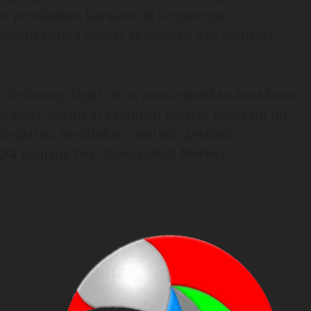
 pendidikan karakter di lingkungan
sitif antara aparat kepolisian dan institusi
awi berharap dapat terus meningkatkan kesadaran
akter positif di kalangan pelajar. Program ini
 kegiatan, melainkan menjadi gerakan
a panjang bagi masyarakat Melawi.