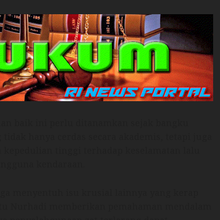
n baik ini perlu ditanamkan sejak bangku
 tidak hanya cerdas secara akademis, tetapi juga
 kepedulian tinggi terhadap keselamatan lalu
pengguna kendaraan.
 juga menyentuh isu krusial lainnya yang kerap
Iptu Nurhadi memberikan pemahaman mendalam