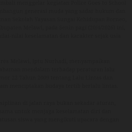
embali menggelar kegiatan Police Goes to School
mbangun generasi muda yang sadar hukum dan
laman Sekolah Yayasan Sungai Kehidupan Borneo,
upaten Melawi, pada Senin pagi (20/4/2026) ini,
ai-nilai keselamatan dan karakter sejak usia
olres Melawi, Iptu Nurhadi, menyampaikan
ahaman mendalam terhadap peraturan lalu
mor 22 Tahun 2009 tentang Lalu Lintas dan
am menciptakan budaya tertib berlalu lintas.
plinan di jalan raya bukan sekadar aturan,
sama untuk menjaga keselamatan diri dan
 ratusan siswa yang mengikuti upacara dengan