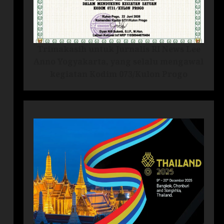
Trimakasih untuk Jurnalis RI News Lee
Anno Yogyakarta, yang selalu mengawal
kegiatan Kodim 073/Kulon Progo