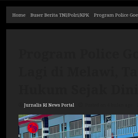
Home
Buser Berita TNI/Polri/KPK
Program Police Goe
Program Police Go
Lagi di Melawi, 
Hukum Sejak Dini
Jurnalis RI News Portal
Posted on 4 bulan ago