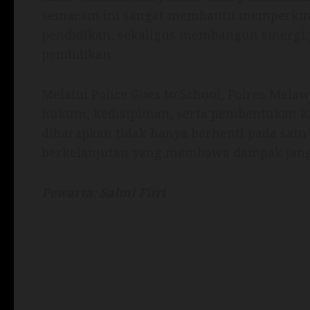
semacam ini sangat membantu memperkuat
pendidikan, sekaligus membangun sinergi po
pendidikan.
Melalui Police Goes to School, Polres Mel
hukum, kedisiplinan, serta pembentukan kar
diharapkan tidak hanya berhenti pada satu
berkelanjutan yang membawa dampak jangk
Pewarta: Salmi Fitri