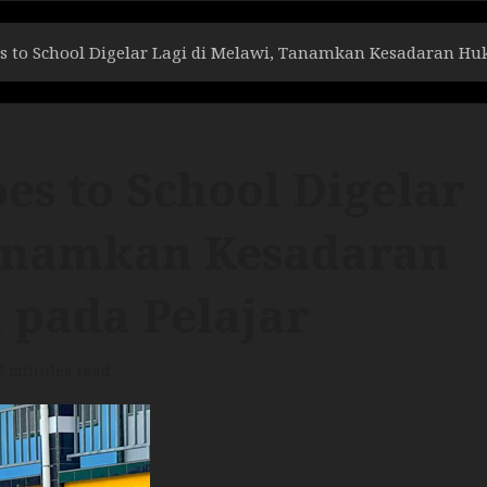
s to School Digelar Lagi di Melawi, Tanamkan Kesadaran Hu
es to School Digelar
Tanamkan Kesadaran
 pada Pelajar
2 minutes read