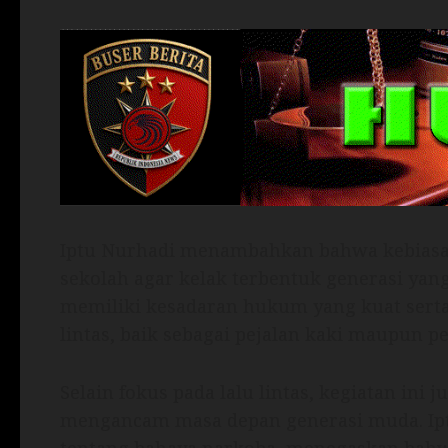
Iptu Nurhadi menambahkan bahwa kebiasaa
sekolah agar kelak terbentuk generasi yang
memiliki kesadaran hukum yang kuat serta
lintas, baik sebagai pejalan kaki maupun 
Selain fokus pada lalu lintas, kegiatan ini
mengancam masa depan generasi muda. 