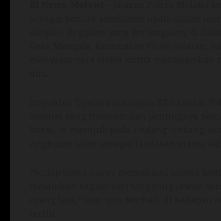
RI News.
Melawi
– Jajaran Polres Melawi k
sebagai bentuk komitmen nyata dalam me
disiplin. Kegiatan yang berlangsung di ha
Desa Mangala, Kecamatan Pinoh Selatan, Kab
menyasar para siswa untuk menanamkan nil
dini.
Inspektur Upacara sekaligus KBO Lantas P
amanat yang menekankan pentingnya pem
lintas. Ia merujuk pada Undang-Undang No
Angkutan Jalan sebagai landasan utama dal
“Setiap siswa harus memahami bahwa kedisi
melainkan bagian dari tanggung jawab ber
orang lain,” ujar Iptu Nurhadi di hadapan
tertib.