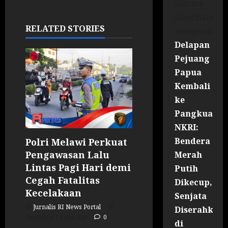
Sammy
Sandinata
RELATED STORIES
mengenai
Delapan
Pejuang
Papua
Kembali
ke
Pangkuan
NKRI:
Bendera
Polri Melawi Perkuat
Pengawasan Lalu
Merah
Lintas Pagi Hari demi
Putih
Cegah Fatalitas
Dikecup,
Kecelakaan
Senjata
Jurnalis RI News Portal
Diserahkan
Posted on 14 jam ago
0
di