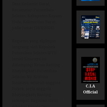
Desa Kedamin Darat,
Kecamatan Putussibau
Selatan, Kabupaten Kapuas
Hulu, Kalimantan Barat,
pada Jumat (26/6/2026).
Kegiatan yang dipimpin
langsung oleh Kapolsek
Putussibau Selatan IPTU
Ismail Sinuraya ini
didampingi Ketua Ranting
Bhayangkari Putussibau
Selatan Ny. Kristina
Sinuraya, seluruh anggota
C.I.A
Polsek, serta anggota
Official
Bhayangkari Ranting
setempat. Kegiatan turut
dihadiri Kepala Desa