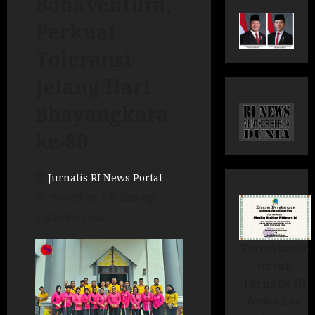
Bonaventura,
Perkuat
Toleransi
Jelang Hari
Bhayangkara
ke-80
Jurnalis RI News Portal
Posted on 1 bulan ago
1 minute read
Trimakasih
untuk
Jurnalis RI
News Lee