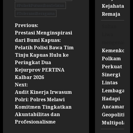
Kejahatan
#PolsekPutussibauSelatan
Remaja
#ToleransiBeragama
Previous:
Sultan
Prestasi Menginspirasi
Liwa
dari Bumi Kapuas:
mengenai
Pelatih Polisi Bawa Tim
Kemenko
Tinju Kapuas Hulu ke
Polkam
Peringkat Dua
Perkuat
Kejurprov PERTINA
Sinergi
Kalbar 2026
Lintas
Next:
Lembaga
Audit Kinerja Irwasum
Hadapi
Polri: Polres Melawi
Ancaman
Komitmen Tingkatkan
Akuntabilitas dan
Geopolitik
Profesionalisme
Multipolar