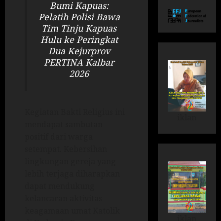
Bumi Kapuas:
Pelatih Polisi Bawa
Tim Tinju Kapuas
Hulu ke Peringkat
Dua Kejurprov
PERTINA Kalbar
2026
Kegiatan Bakti Religius ini
iklan
mendapat sambutan
positif dari warga
setempat. Kebersihan
lingkungan gereja yang
lebih terjaga diharapkan
dapat mendukung
kelancaran aktivitas
keagamaan umat Katolik
iklan