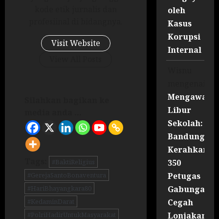
kode etik jurnalis dan
oleh
profesiinal di bidangnya.
Kasus
Korupsi
Visit Website
Internal
View All Posts
Wisnu
mengenai
Mengawal
Silahkan bagikan ke
Libur
media anda ...
Sekolah:
Bandung
Kerahkan
Tags:
350
#BaktiReligius
Petugas
#GerejaSantoBonaventura
Gabungan
#HariBhayangkara80
Cegah
#KedaminDarat
Lonjakan
#PolriHadirUntukMasyarakat