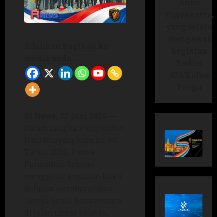
Anno
Yogyakarta,
yang selalu
mengawal
Silahkan bagikan ke
kegiatan
media anda ...
Kodim
073/Kulon
Progo
RI News, 27 Juni 2026
—
Dalam rangka menyambut
Hari Bhayangkara ke-80
Tahun 2026, Polsek
Putussibau Selatan
menggelar kegiatan Bakti
Religius membersihkan
Gereja Santo Bonaventura
di Jalan Lintas Selatan,