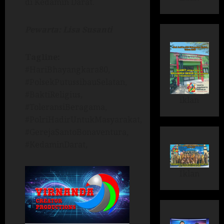
di Kedamin Darat.
Pewarta: Lisa Susanti
Tagline:
#HariBhayangkara80,
#PolsekPutussibauSelatan,
#BaktiReligius,
iklan
#ToleransiBeragama,
#PolriHadirUntukMasyarakat,
#GerejaSantoBonaventura,
#KedaminDarat,
Iklan