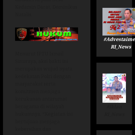
Kedamin Darat, Dominikus
Natalis.
#Advestaime
RI_News
Menurut IPTU Ismail
Sinuraya, aksi bakti ini
merupakan wujud nyata
kedekatan Polri dengan
masyarakat serta
komitmen menjaga
kerukunan antarumat
beragama di wilayah
#Iklan
hukumnya. “Kegiatan ini
RI_News
bertujuan menjaga
kebersihan dan