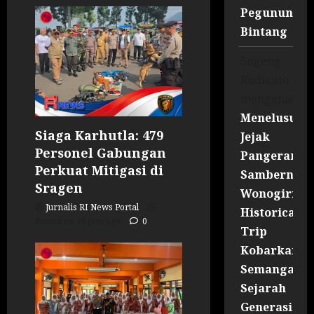
Pegununga
Bintang
Sugeng
Rudianto
mengenai
Menelusuri
Siaga Karhutla: 479
Jejak
Personel Gabungan
Pangeran
Perkuat Mitigasi di
Sambernyaw
Sragen
Wonogiri
Jurnalis RI News Portal
Historical
Posted on 16 jam ago
0
Trip
Kobarkan
Semangat
Sejarah
Generasi