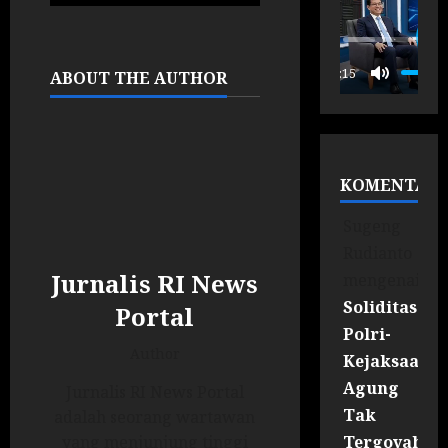
P
00:15
ABOUT THE AUTHOR
KOMENTAR
Sugeng
Rudianto
Jurnalis RI News
mengenai
Soliditas
Portal
Polri-
Author
Kejaksaan
Agung
Jurnalis RI News Portal
Tak
adalah seorang wartawan
Tergoyahka
yang menjunjung tinggi