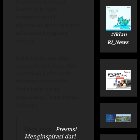
kenyamanan tempat
ibadah, sekaligus
mempererat tali
silaturahmi serta toleransi
antarumat beragama,”
#Iklan
ujarnya.
RI_News
Lebih lanjut, Kapolsek
menegaskan bahwa Polri
senantiasa hadir untuk
melayani masyarakat.
“Polri hadir untuk
masyarakat,” tegas Ismail
Sinuraya.
Baca juga ;
Prestasi
Menginspirasi dari