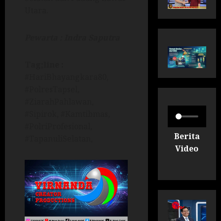
Utara.
Pewarta : Indra Saputra
Tag;line :
#HariBhayangkara80,
#PolresTapsel,
#ZiarahPahlawan,
#Sipirok, #Kamtibmas,
#PolriProfesional,
Berita
#TapanuliSelatan,
Video