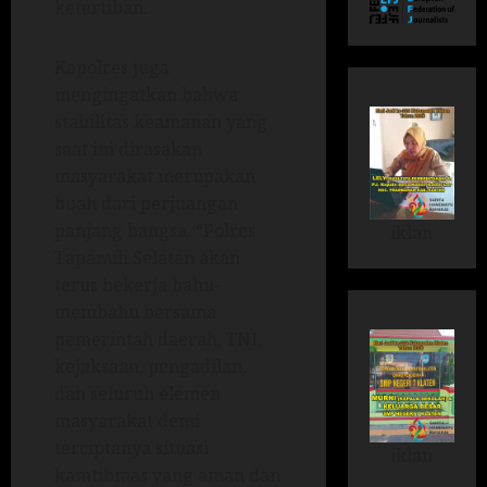
ketertiban.
Kapolres juga
mengingatkan bahwa
stabilitas keamanan yang
saat ini dirasakan
masyarakat merupakan
buah dari perjuangan
panjang bangsa. “Polres
iklan
Tapanuli Selatan akan
terus bekerja bahu-
membahu bersama
pemerintah daerah, TNI,
kejaksaan, pengadilan,
dan seluruh elemen
masyarakat demi
terciptanya situasi
iklan
kamtibmas yang aman dan