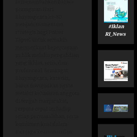
Ia menambahkan bahwa
peringatan Hari
Bhayangkara ke-80
menjadi momentum
#Iklan
strategis bagi Polres
RI_News
Tapsel untuk semakin
memperkuat kepercayaan
publik melalui pengabdian
yang ikhlas, setia, dan
profesional. Semangat
Bhayangkara, kata dia,
harus diwujudkan nyata
melalui kehadiran anggota
di tengah masyarakat,
respons cepat terhadap
setiap permasalahan, serta
komitmen kuat dalam
menjaga keamanan dan