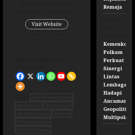
kode etik jurnalis dan
Remaja
profesiinal di bidangnya.
Sultan
Visit Website
Liwa
View All Posts
mengenai
Kemenko
Polkam
Silahkan bagikan ke
Perkuat
media anda ...
Sinergi
Lintas
Lembaga
Hadapi
Tags:
#HariBhayangkara80
Ancaman
#Kamtibmas
#PolresTapsel
Geopolitik
#PolriProfesional
#Sipirok
Multipolar
#TapanuliSelatan
Sammy
#ZiarahPahlawan