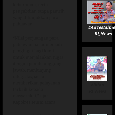
keberanian, serta
pengabdian tanpa pamrih
yang ditunjukkan para
pahlawan.
#Advestaime
RI_News
“Nilai perjuangan para
pahlawan harus menjadi
pengingat bagi kami
untuk menjalankan tugas
dengan penuh tanggung
jawab, menjunjung
integritas, serta
memberikan pelayanan
#Iklan
terbaik kepada
RI_News
masyarakat,” ujar
Kapolres seusai acara.