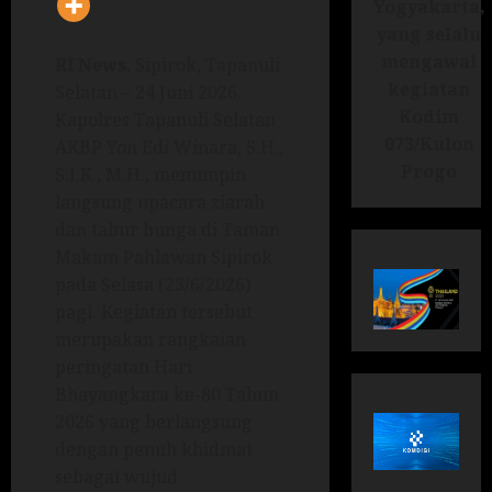
Yogyakarta,
yang selalu
mengawal
RI News
, Sipirok, Tapanuli
kegiatan
Selatan – 24 Juni 2026.
Kodim
Kapolres Tapanuli Selatan
073/Kulon
AKBP Yon Edi Winara, S.H.,
Progo
S.I.K., M.H., memimpin
langsung upacara ziarah
dan tabur bunga di Taman
Makam Pahlawan Sipirok
pada Selasa (23/6/2026)
pagi. Kegiatan tersebut
merupakan rangkaian
peringatan Hari
Bhayangkara ke-80 Tahun
2026 yang berlangsung
dengan penuh khidmat
sebagai wujud