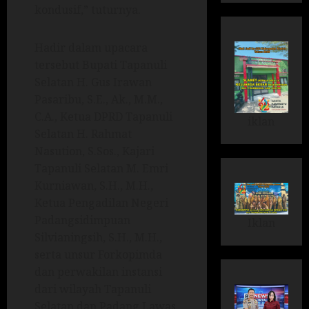
kondusif,” tuturnya.
Hadir dalam upacara
tersebut Bupati Tapanuli
Selatan H. Gus Irawan
Pasaribu, S.E., Ak., M.M.,
C.A., Ketua DPRD Tapanuli
iklan
Selatan H. Rahmat
Nasution, S.Sos., Kajari
Tapanuli Selatan M. Emri
Kurniawan, S.H., M.H.,
Ketua Pengadilan Negeri
Padangsidimpuan
Iklan
Silvianingsih, S.H., M.H.,
serta unsur Forkopimda
dan perwakilan instansi
dari wilayah Tapanuli
Selatan dan Padang Lawas