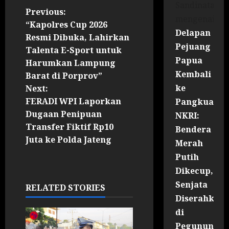
Sandinata
Previous:
mengenai
“Kapolres Cup 2026
Delapan
Resmi Dibuka, Lahirkan
Pejuang
Talenta E-Sport untuk
Papua
Harumkan Lampung
Kembali
Barat di Porprov”
ke
Next:
FERADI WPI Laporkan
Pangkuan
Dugaan Penipuan
NKRI:
Transfer Fiktif Rp10
Bendera
Juta ke Polda Jateng
Merah
Putih
Dikecup,
Senjata
RELATED STORIES
Diserahkan
di
Pegununga