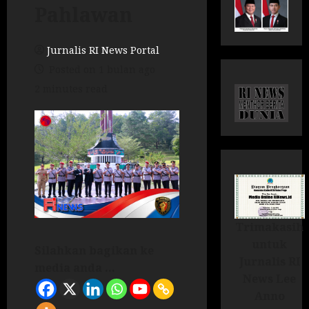
Pahlawan
Jurnalis RI News Portal
Posted on 1 bulan ago
2 minutes read
Trimakasih
untuk
Silahkan bagikan ke
Jurnalis RI
media anda ...
News Lee
Anno