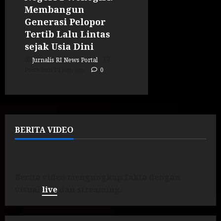
Membangun
Generasi Pelopor
Tertib Lalu Lintas
sejak Usia Dini
Jurnalis RI News Portal
Posted on 14 jam ago
0
BERITA VIDEO
Berita video mengungkap fakta dengan
visual
live
dan streaming.