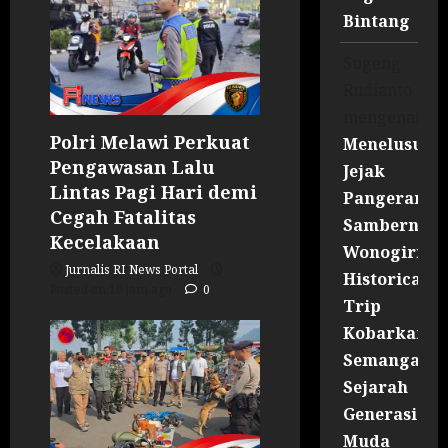
Bintang
Sugeng
Rudianto
mengenai
Polri Melawi Perkuat
Menelusuri
Pengawasan Lalu
Jejak
Lintas Pagi Hari demi
Pangeran
Cegah Fatalitas
Sambernyaw
Kecelakaan
Wonogiri
Jurnalis RI News Portal
Historical
Posted on 10 jam ago
0
Trip
Kobarkan
Semangat
Sejarah
Generasi
Muda