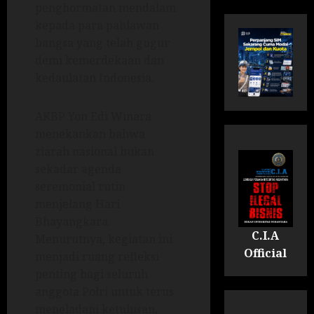
penghormatan mendalam
kepada para pahlawan
bangsa yang telah gugur
demi kemerdekaan dan
kedaulatan Indonesia.
AKBP Yon Edi Winara
menekankan bahwa
ziarah nasional bukan
sekadar agenda
seremonial rutin
menjelang Hari
Bhayangkara.
C.I.A
Menurutnya, kegiatan ini
Official
menjadi ruang refleksi
penting bagi seluruh
anggota Polri untuk terus
meneladani ketulusan,