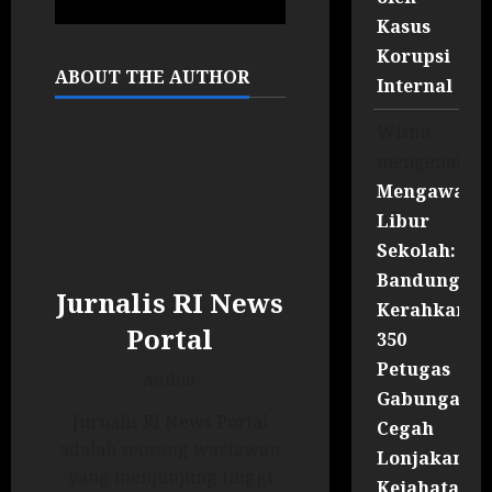
Kasus
Korupsi
ABOUT THE AUTHOR
Internal
Wisnu
mengenai
Mengawal
Libur
Sekolah:
Bandung
Jurnalis RI News
Kerahkan
Portal
350
Petugas
Author
Gabungan
Jurnalis RI News Portal
Cegah
adalah seorang wartawan
Lonjakan
yang menjunjung tinggi
Kejahatan