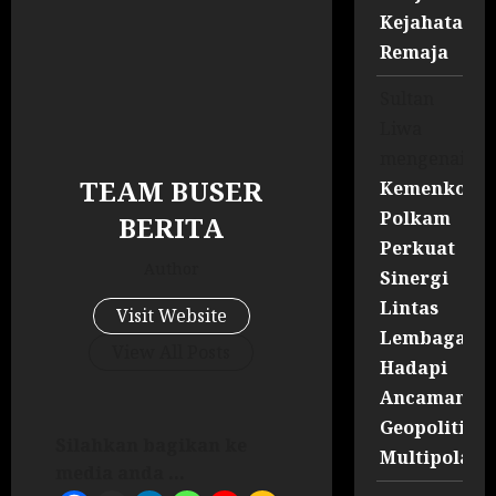
Kejahatan
Remaja
Sultan
Liwa
mengenai
TEAM BUSER
Kemenko
Polkam
BERITA
Perkuat
Author
Sinergi
Lintas
Visit Website
Lembaga
View All Posts
Hadapi
Ancaman
Geopolitik
Silahkan bagikan ke
Multipolar
media anda ...