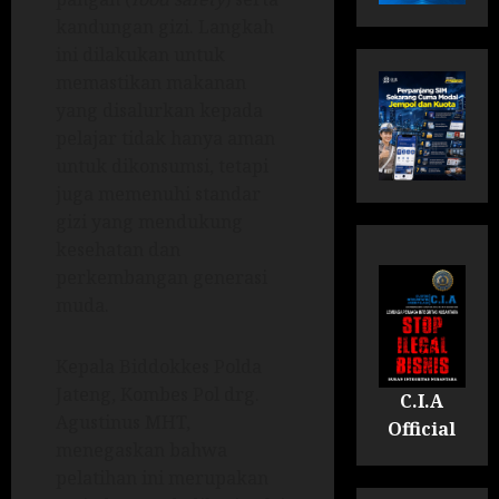
kandungan gizi. Langkah
ini dilakukan untuk
memastikan makanan
yang disalurkan kepada
pelajar tidak hanya aman
untuk dikonsumsi, tetapi
juga memenuhi standar
gizi yang mendukung
kesehatan dan
perkembangan generasi
muda.
Kepala Biddokkes Polda
Jateng, Kombes Pol drg.
C.I.A
Agustinus MHT,
Official
menegaskan bahwa
pelatihan ini merupakan