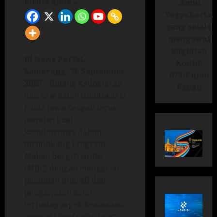
media anda ...
Anno
Yogyakarta,
yang selalu
mengawal
kegiatan
RI News Portal.
Kodim
Semarang, 20 September
073/Kulon
2025
– Bidang Kedokteran
Progo
dan Kesehatan (Biddokkes)
Polda Jawa Tengah terus
memperkuat
komitmennya dalam
mendukung Program
Makan Bergizi Gratis
(MBG) dengan menggelar
pelatihan intensif dan
pengawasan ketat
terhadap aspek keamanan
pangan (
food safety
) serta