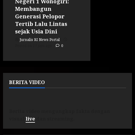
Negeri 1 Wonogiri:
Membangun
Generasi Pelopor
Tertib Lalu Lintas
sejak Usia Dini
Jurnalis RI News Portal
Posted on 17 jam ago
0
BERITA VIDEO
Berita video mengungkap fakta dengan
visual
live
dan streaming.