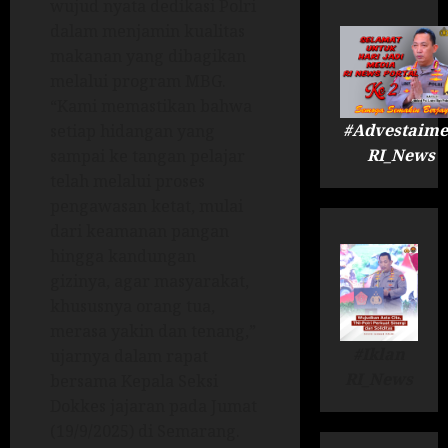
wujud nyata dedikasi Polri
dalam menjamin kualitas
makanan yang dibagikan
melalui program MBG.
“Kami memastikan bahwa
#Advestaime
setiap hidangan yang
RI_News
sampai ke tangan pelajar
telah melalui proses
pengawasan ketat, mulai
dari keamanan pangan
hingga kandungan
gizinya, agar masyarakat,
khususnya orang tua,
merasa yakin dan tenang,”
#Iklan
ujarnya dalam rapat
RI_News
bersama Kepala Seksi
Dokkes jajaran pada Jumat
(19/9/2025) di Semarang.