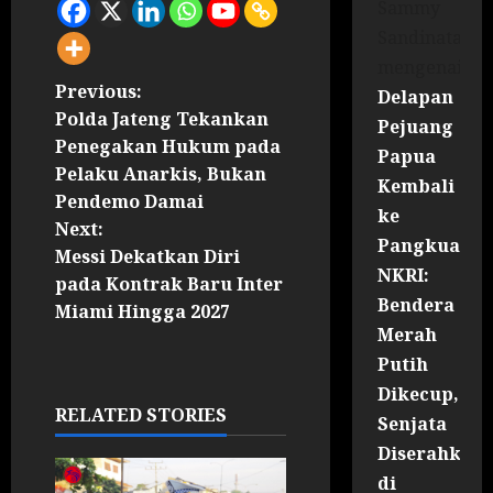
Sammy
Sandinata
mengenai
Previous:
Delapan
Polda Jateng Tekankan
Pejuang
Penegakan Hukum pada
Papua
Pelaku Anarkis, Bukan
Kembali
Pendemo Damai
ke
Next:
Pangkuan
Messi Dekatkan Diri
NKRI:
pada Kontrak Baru Inter
Bendera
Miami Hingga 2027
Merah
Putih
Dikecup,
RELATED STORIES
Senjata
Diserahkan
di