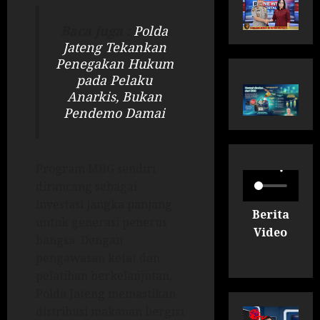
Baca juga :
Polda
Jateng Tekankan
Penegakan Hukum
pada Pelaku
Anarkis, Bukan
Pendemo Damai
Program MBG sendiri
dirancang sebagai
investasi jangka panjang
Berita
untuk generasi penerus
Video
bangsa. Dengan
pengawasan ketat dan
pelatihan berkelanjutan,
Polda Jateng memastikan
distribusi makanan bergizi