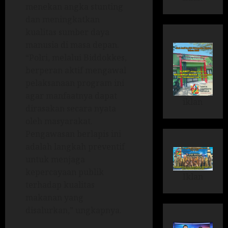
menekan angka stunting
dan meningkatkan
kualitas sumber daya
manusia di masa depan.
“Polri, melalui Biddokkes,
berperan aktif mengawal
pelaksanaan program ini
agar manfaatnya dapat
iklan
dirasakan secara nyata
oleh masyarakat.
Pengawasan berlapis ini
adalah langkah preventif
untuk menjaga
kepercayaan publik
Iklan
terhadap kualitas
makanan yang
disalurkan,” ungkapnya.