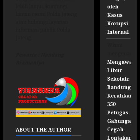
lebih lanjut, kunjungi
oleh
laman resmi Polda Jateng
Kasus
atau hubungi layanan
Korupsi
informasi publik Polda
Internal
Jateng.
Wisnu
mengenai
Pewarta : Nandang
Mengawal
Bramantyo
Libur
Sekolah:
Bandung
Kerahkan
350
Petugas
Gabungan
Cegah
ABOUT THE AUTHOR
Lonjakan