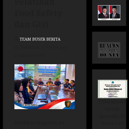
Pelatihan
Food Safety
dan Gizi
TEAM BUSER BERITA
Posted on 11 bulan ago
2 minutes read
Trimakasih
untuk
Jurnalis RI
Silahkan bagikan ke
News Lee