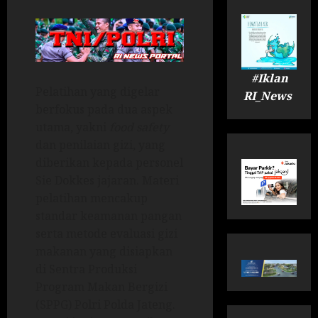
#Iklan
Pelatihan yang digelar
RI_News
berfokus pada dua aspek
utama, yakni
food safety
dan penilaian gizi, yang
diberikan kepada personel
Sie Dokkes jajaran. Materi
pelatihan mencakup
standar keamanan pangan
serta metode evaluasi gizi
makanan yang disiapkan
di Sentra Produksi
Program Makan Bergizi
(SPPG) Polri Polda Jateng.