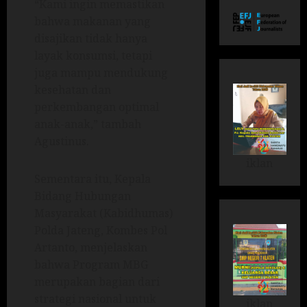
“Kami ingin memastikan
bahwa makanan yang
disajikan tidak hanya
layak konsumsi, tetapi
juga mampu mendukung
kesehatan dan
perkembangan optimal
anak-anak,” tambah
Agustinus.
iklan
Sementara itu, Kepala
Bidang Hubungan
Masyarakat (Kabidhumas)
Polda Jateng, Kombes Pol
Artanto, menjelaskan
bahwa Program MBG
merupakan bagian dari
strategi nasional untuk
iklan