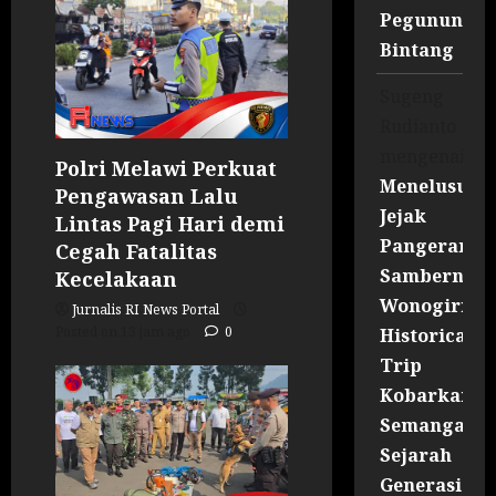
Pegununga
Bintang
Sugeng
Rudianto
mengenai
Polri Melawi Perkuat
Menelusuri
Pengawasan Lalu
Jejak
Lintas Pagi Hari demi
Pangeran
Cegah Fatalitas
Sambernyaw
Kecelakaan
Wonogiri
Jurnalis RI News Portal
Posted on 13 jam ago
0
Historical
Trip
Kobarkan
Semangat
Sejarah
Generasi