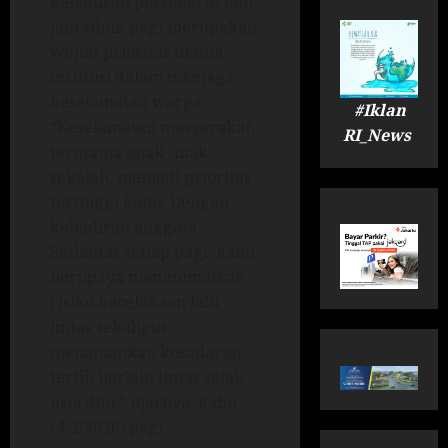
kehadiran personel di jam-
jam sibuk pagi merupakan
wujud prioritas utama
institusi dalam menjaga
keselamatan warga.
#Iklan
“Keselamatan masyarakat,
RI_News
terutama anak-anak
sekolah, menjadi prioritas
tertinggi kami. Dengan
kehadiran anggota
Satlantas setiap pagi, kami
berupaya meminimalkan
risiko kecelakaan lalu
lintas sekaligus
menanamkan kesadaran
tertib berlalu lintas sejak
usia dini,” ujarnya, Rabu
(4/2/2026) pagi.