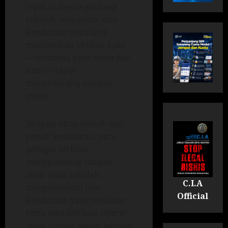
tepat di depan gerbang
sekolah, mengatur arus
kendaraan sekaligus
memastikan pejalan kaki
—terutama para siswa dan
siswi—dapat
menyeberang dengan
aman.
Dengan sikap ramah dan
penuh kesabaran, para
petugas terlihat
menggandeng tangan
anak-anak sekolah,
C.I.A
menghentikan laju
Official
kendaraan yang melintas,
serta memberikan isyarat
tegas namun sopan kepada