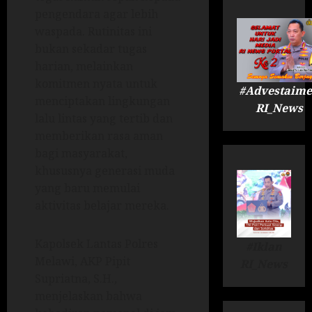
pengendara agar lebih
waspada. Rutinitas ini
bukan sekadar tugas
harian, melainkan
komitmen nyata untuk
#Advestaime
menciptakan lingkungan
RI_News
lalu lintas yang tertib dan
memberikan rasa aman
bagi masyarakat,
khususnya generasi muda
yang baru memulai
aktivitas belajar mereka.
Kapolsek Lantas Polres
#Iklan
Melawi, AKP Pipit
RI_News
Supriatna, S.H.,
menjelaskan bahwa