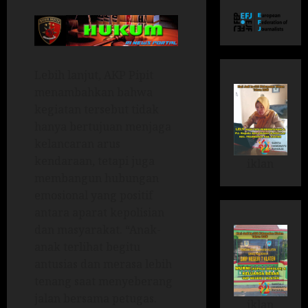
Lebih lanjut, AKP Pipit
menambahkan bahwa
kegiatan tersebut tidak
hanya bertujuan menjaga
kelancaran arus
kendaraan, tetapi juga
iklan
membangun hubungan
emosional yang positif
antara aparat kepolisian
dan masyarakat. “Anak-
anak terlihat begitu
antusias dan merasa lebih
tenang saat menyeberang
jalan bersama petugas.
iklan