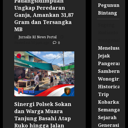
Padangsidimpuan
Pegununga
Ungkap Peredaran
Bintang
Ganja, Amankan 31,87
Gram dan Tersangka
Sugeng
MB
Rudianto
Jurnalis RI News Portal
mengenai
Posted on 10 jam ago
0
Menelusuri
Jejak
Pangeran
Sambernyaw
Wonogiri
Historical
Trip
Kobarkan
Sinergi Polsek Sokan
Semangat
dan Warga Muara
Sejarah
Tanjung Basahi Atap
Ruko hingga Jalan
Generasi