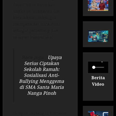
dapat terus menekan
angka pelanggaran dan
kecelakaan, sekaligus
memperkuat citra Polri
sebagai pelindung dan
pelayan masyarakat.
Baca juga :
Upaya
Serius Ciptakan
Sekolah Ramah:
Sosialisasi Anti-
Berita
Bullying Menggema
Video
di SMA Santa Maria
Nanga Pinoh
Dengan semangat humanis