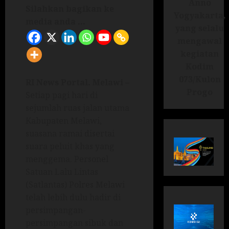
Anno
Silahkan bagikan ke
Yogyakarta,
media anda ...
yang selalu
mengawal
kegiatan
Kodim
073/Kulon
RI News Portal. Melawi –
Progo
Setiap pagi hari di
sejumlah ruas jalan utama
Kabupaten Melawi,
suasana ramai disertai
suara peluit khas yang
menggema. Personel
Satuan Lalu Lintas
(Satlantas) Polres Melawi
telah lebih dulu hadir di
persimpangan-
persimpangan sibuk dan