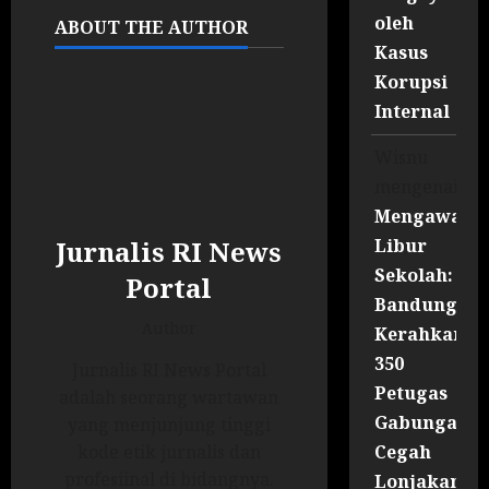
oleh
ABOUT THE AUTHOR
Kasus
Korupsi
Internal
Wisnu
mengenai
Mengawal
Libur
Jurnalis RI News
Sekolah:
Portal
Bandung
Author
Kerahkan
350
Jurnalis RI News Portal
Petugas
adalah seorang wartawan
Gabungan
yang menjunjung tinggi
Cegah
kode etik jurnalis dan
profesiinal di bidangnya.
Lonjakan