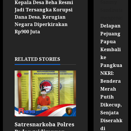
Sammy
Kepala Desa Beha Resmi
Jadi Tersangka Korupsi
Sandinata
Dana Desa, Kerugian
mengenai
Negara Diperkirakan
Delapan
Rp900 Juta
Pejuang
Papua
Kembali
ke
RELATED STORIES
Pangkuan
NKRI:
Bendera
Merah
Putih
Dikecup,
Senjata
Diserahkan
Satresnarkoba Polres
di