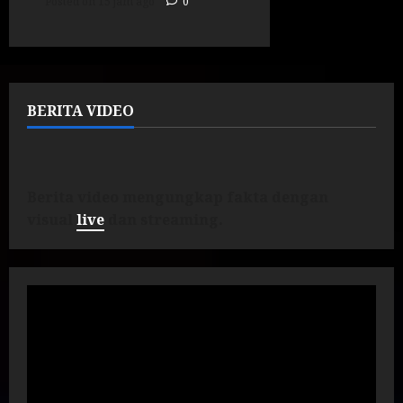
Posted on 15 jam ago
0
BERITA VIDEO
Berita video mengungkap fakta dengan
visual
live
dan streaming.