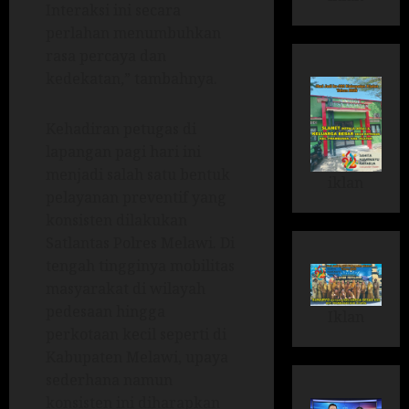
Interaksi ini secara
perlahan menumbuhkan
rasa percaya dan
kedekatan,” tambahnya.
Kehadiran petugas di
lapangan pagi hari ini
menjadi salah satu bentuk
iklan
pelayanan preventif yang
konsisten dilakukan
Satlantas Polres Melawi. Di
tengah tingginya mobilitas
masyarakat di wilayah
pedesaan hingga
Iklan
perkotaan kecil seperti di
Kabupaten Melawi, upaya
sederhana namun
konsisten ini diharapkan