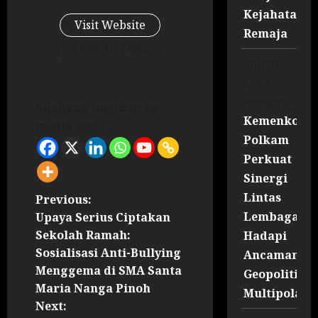
Kejahatan
Visit Website
Remaja
View All Posts
Sultan
Liwa
mengenai
Silahkan bagikan ke
Kemenko
media anda ...
Polkam
Perkuat
Sinergi
Lintas
Previous:
Lembaga
Upaya Serius Ciptakan
Sekolah Ramah:
Hadapi
Sosialisasi Anti-Bullying
Ancaman
Menggema di SMA Santa
Geopolitik
Maria Nanga Pinoh
Multipolar
Next: