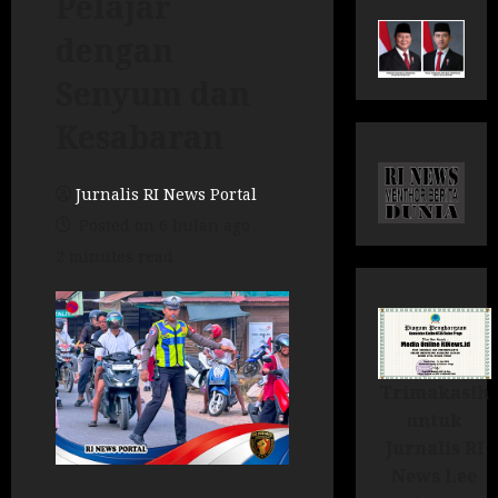
Pelajar
dengan
Senyum dan
Kesabaran
Jurnalis RI News Portal
Posted on 6 bulan ago
2 minutes read
Trimakasih
untuk
Jurnalis RI
News Lee