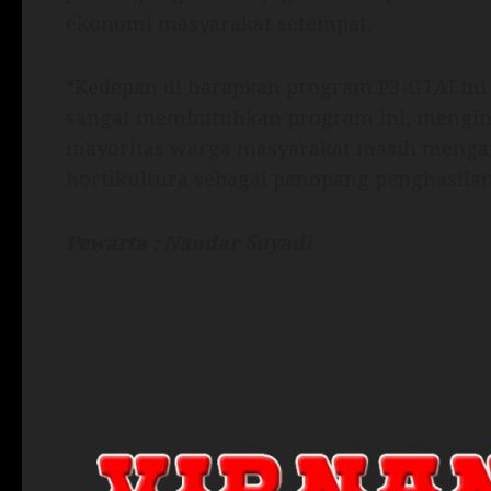
ekonomi masyarakat setempat.
“Kedepan di harapkan program P3-GTAI ini b
sangat membutuhkan program ini, menging
mayoritas warga masyarakat masih mengand
hortikultura sebagai penopang penghasilan
Pewarta : Nandar Suyadi