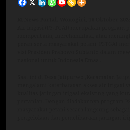
RI News Portal. Wonogiri, 16 Oktober 202
Air Irigasi (P3-TGAI) merupakan program p
memperbaiki, merehabilitasi, atau meningka
peran serta masyarakat petani. P3TGAI m
visi Presiden Prabowo Subianto dalam m
nasional untuk Indonesia Emas .
Saat ini di Desa Jatipurwo ,Kecamatan Jat
mengalami keterbatasan akses air irigasi
kualitas jaringan irigasi eksisting yang k
pertanian. Dengan diadakannya program P3
masyarakat petani secara langsung sebagai
pengelolaan dan pemeliharaan jaringan irig