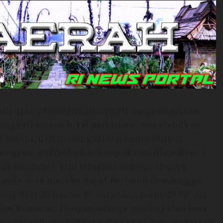
Jatipurno ,Wonogiri Sukiyo SH menyampaikan
ingkatkan produksi pertanian, menstabilkan
n petani, dan meningkatkan kemandirian
program P3TGAI ini kelompok tani (Gapoktan )
rut kelompok tani tersebut dengan adanya
er pada desa mereka dapat bertambah sehingga
ng dari 20 hektar di harapkan menjadi 30 -an
usim kemarau .Dengan adanya peningkatan luas
ningkat sehingga diharapkan akan meningkatkan