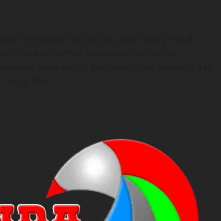
isa terealisasi lagi di desa kami yang masih
at Desa Jatipurwo,Kecamatan Jatipurno
alkan pada sektor pertanian padi,palawija dan
,”ucap Dwi.