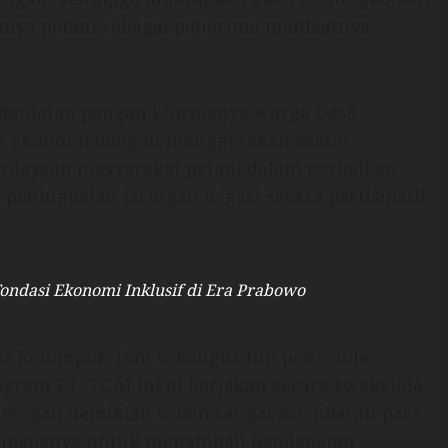
snya petani sebagai penerima manfaatnya
daulatan pangan khususnya warga Desa
an ekonomi dengan menggerakan sektor
rdayaan masyarakat petani dalam perbaikan
u peningkatan jaringan irigasi secara partisipatif
Fondasi Ekonomi Inklusif di Era Prabowo
ua Kelompok Tani sekaligus tim pengelola
ram P3- TGAI ini di kerjakan secara swakelola
 Dengan demikian selain sangat membantu para
 khususnya untuk menambah pendapatan