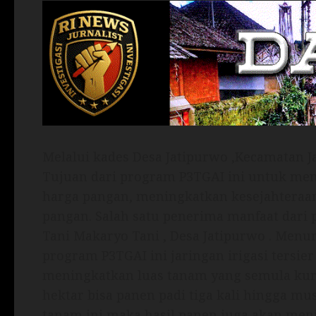
Melalui kades Desa Jatipurwo ,Kecamatan 
Tujuan dari program P3TGAI ini untuk men
harga pangan, meningkatkan kesejahteraa
pangan. Salah satu penerima manfaat dari 
Tani Makaryo Tani , Desa Jatipurwo . Menu
program P3TGAI ini jaringan irigasi tersi
meningkatkan luas tanam yang semula kura
hektar bisa panen padi tiga kali hingga m
tanam ini maka hasil panen juga akan me