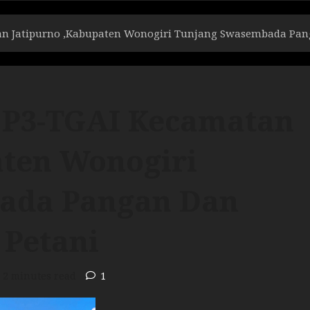
n Jatipurno ,Kabupaten Wonogiri Tunjang Swasembada Pang
 P3-TGAI Kecamatan
aten Wonogiri
ada Pangan Dan
 Petani
2 minutes read
1