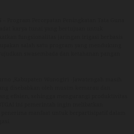
5
– Program Percepatan Peningkatan Tata Guna
adat karya tunai yang bertujuan untuk
tkan fungsionalitas jaringan irigasi berbasis
erupakan salah satu program yang mendukung
ewujudkan swasembada dan ketahanan pangan
ipurno ,Kabupaten Wonogiri -Jawatengah masih
 yang disebabkan oleh musim kemarau dan
urang efisien, sehingga mengurangi produktivitas
TGAI ini pemerintah ingin melibatkan
 penerima manfaat untuk berpartisipatif dalam
asi.