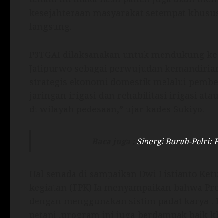
kesejahteraan masyarakat setempat khusu
langsung.
P3TGAI dilaksanakan untuk mendukung ke
Jatipurwo sebagai perwujudan kemandiri
strategis ekonomi domestik melalui pembe
jaringan irigasi dan rehabilitasi irigasi ata
di wilayah pedesaan,” ujar kades Sukiyo.
Baca juga :
Sinergi Buruh-Polri: 
Hal senada di sampaikan Dwi Listianto Ket
kegiatan (TPK) Ia menyampaikan bahwa Prog
dengan menggunakan sistim padat karya .
petani ,program ini juga berdampak baik