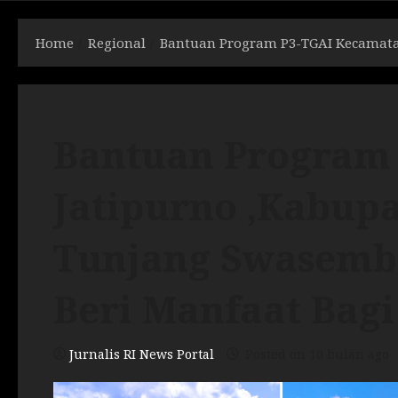
Home
Regional
Bantuan Program P3-TGAI Kecamata
Bantuan Program
Jatipurno ,Kabup
Tunjang Swasemb
Beri Manfaat Bagi
Jurnalis RI News Portal
Posted on 10 bulan ago