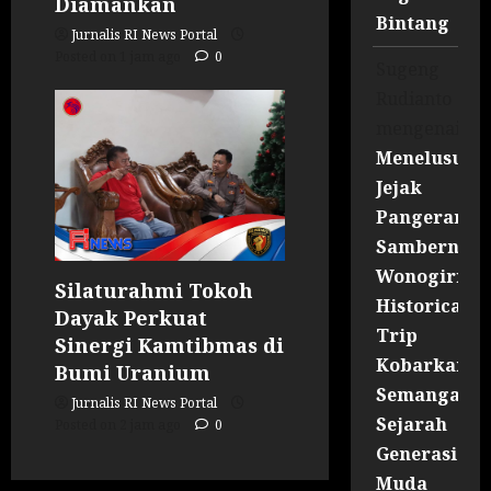
Diamankan
Bintang
Jurnalis RI News Portal
Posted on 1 jam ago
0
Sugeng
Rudianto
mengenai
Menelusuri
Jejak
Pangeran
Sambernyaw
Wonogiri
Silaturahmi Tokoh
Historical
Dayak Perkuat
Trip
Sinergi Kamtibmas di
Kobarkan
Bumi Uranium
Semangat
Jurnalis RI News Portal
Sejarah
Posted on 2 jam ago
0
Generasi
Muda