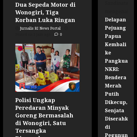
Sandinata
Dua Sepeda Motor di
mengenai
Wonogiri, Tiga
Delapan
Korban Luka Ringan
Pejuang
Jurnalis RI News Portal
Posted on 1 jam ago
0
Papua
Kembali
ke
Pangkuan
NKRI:
Bendera
Merah
Putih
Polisi Ungkap
Dikecup,
Peredaran Minyak
Senjata
Goreng Bermasalah
Diserahkan
di Wonogiri, Satu
di
Tersangka
Pegununga