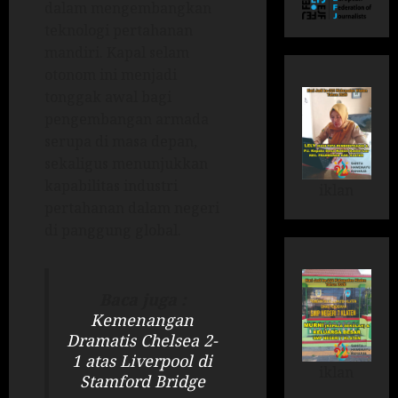
dalam mengembangkan
teknologi pertahanan
mandiri. Kapal selam
otonom ini menjadi
tonggak awal bagi
pengembangan armada
serupa di masa depan,
sekaligus menunjukkan
kapabilitas industri
iklan
pertahanan dalam negeri
di panggung global.
Baca juga :
Kemenangan
Dramatis Chelsea 2-
1 atas Liverpool di
iklan
Stamford Bridge