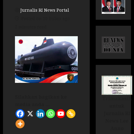
Jurnalis RI News Portal
Posted on 10 bulan ago
2 minutes read
Silahkan bagikan ke
Trimakasih
media anda ...
untuk
Jurnalis RI
News Lee
Anno