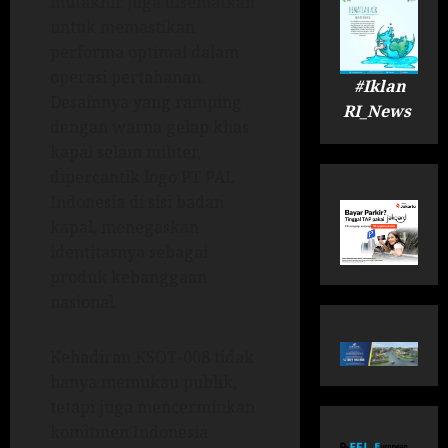
mutakhir juga disematkan
untuk memastikan
performa optimal dalam
operasi pertahanan.
#Iklan
Desainnya yang ramping
RI_News
dengan warna gelap khas
kapal selam militer,
dipercantik logo PT PAL
Indonesia di sisi badan
kapal, menegaskan
identitasnya sebagai
produk kebanggaan
nasional.
Kehadiran KSOT-008 tidak
hanya memukau publik,
tetapi juga mencerminkan
komitmen Indonesia