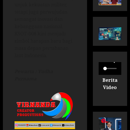
unjuk kekuatan militer,
tetapi juga perwujudan
semangat inovasi dan
kebanggaan nasional.
KSOT-008 kini menjadi
simbol harapan baru bagi
masa depan pertahanan
laut Indonesia.
Pewarta : Yudha
Purnama
Berita
Video