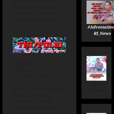
di kedalaman laut, KSOT-
008 mampu mencapai
kecepatan 20 knot dan
menempuh jarak hingga
203 mil.
#Advestaime
RI_News
Dilengkapi dengan enam
rudal torpedo Black Shark
dan exocet missile, kapal
selam ini menjadi senjata
#Iklan
strategis dalam menjaga
RI_News
kedaulatan maritim
Indonesia. Teknologi
navigasi dan komunikasi