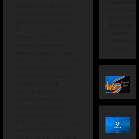
Yogyakarta,
RI News Portal.
Jakarta, 5
yang selalu
Oktober 2025 – Perayaan
mengawal
Hari Ulang Tahun (HUT)
kegiatan
Ke-80 Tentara Nasional
Kodim
Indonesia (TNI) di
073/Kulon
kawasan Monumen
Progo
Nasional (Monas), Jakarta
Pusat, berlangsung meriah
pada Minggu ini. Ribuan
masyarakat memadati
area Monas untuk
menyaksikan berbagai
atraksi militer, namun
sorotan utama tertuju
pada debut alutsista
terbaru: kapal selam tanpa
awak KSOT-008, karya
inovatif PT PAL Indonesia.