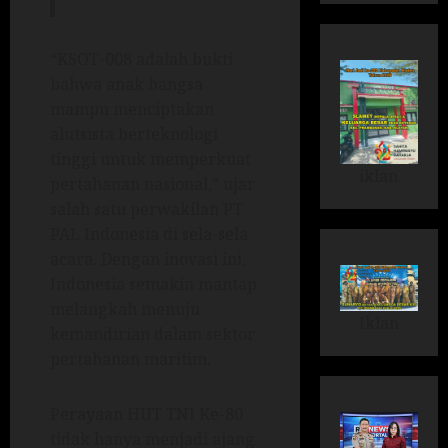
“KSOT-008 adalah bukti
bahwa anak bangsa
mampu menciptakan
alutsista berteknologi
tinggi untuk memperkuat
iklan
pertahanan nasional,” ujar
salah satu perwakilan PT
PAL Indonesia di sela-sela
acara. Dengan inovasi ini,
Indonesia semakin mantap
melangkah menuju
Iklan
kemandirian dalam sektor
pertahanan maritim.
Perayaan HUT TNI Ke-80
tidak hanya menjadi ajang