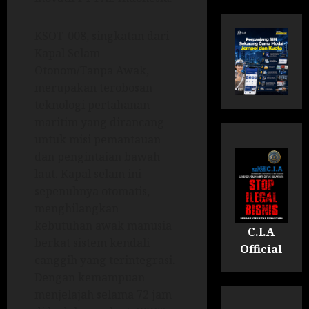
KSOT-008, singkatan dari
Kapal Selam
Otonom/Tanpa Awak,
merupakan terobosan
teknologi pertahanan
maritim yang dirancang
untuk misi pemantauan
dan pengintaian bawah
laut. Kapal selam ini
sepenuhnya otomatis,
menghilangkan
kebutuhan awak manusia
C.I.A
berkat sistem kendali
Official
canggih yang terintegrasi.
Dengan kemampuan
menjelajah selama 72 jam