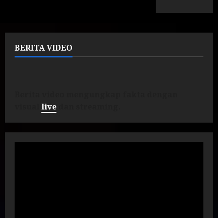
BERITA VIDEO
Berita video mengungkap fakta dengan
visual
live
dan streaming.