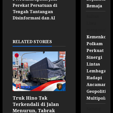
Perekat Persatuan di
Remaja
Tengah Tantangan
Sultan
Disinformasi dan AI
Liwa
mengenai
Kemenko
RELATED STORIES
Polkam
Perkuat
Sinergi
Lintas
Lembaga
Hadapi
Ancaman
Geopolitik
Truk Hino Tak
Multipolar
Terkendali di Jalan
Sammy
Menurun, Tabrak