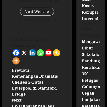
profesiinal di bidangnya.
Kasus
Visit Website
Korupsi
Internal
View All Posts
Wisnu
mengenai
Silahkan bagikan ke
Mengawal
media anda ...
Libur
Sekolah:
Bandung
Kerahkan
Previous:
350
Kemenangan Dramatis
Petugas
Chelsea 2-1 atas
Gabungan
Liverpool di Stamford
Cegah
Bridge
Lonjakan
Next:
Kejahatan
PWI Diharapkan Jadi