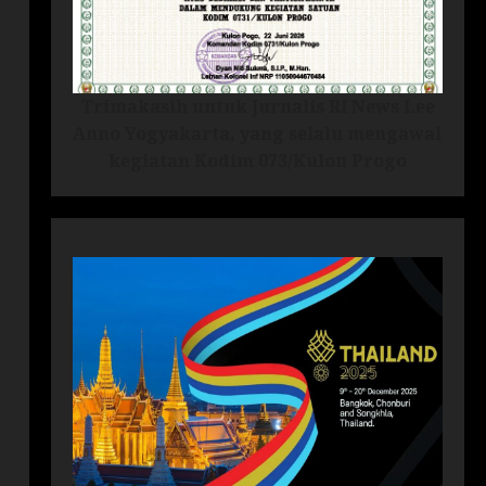
Trimakasih untuk Jurnalis RI News Lee
Anno Yogyakarta, yang selalu mengawal
kegiatan Kodim 073/Kulon Progo