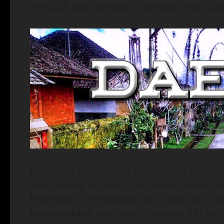
merujuk pada petugas kebersihan yang dik
Rano juga menyatakan rencananya untuk 
yang sedang dirawat di sejumlah rumah sakit
beberapa RS, memantau, dan nanti jam 2 ki
menunjukkan komitmen Pemprov DKI untu