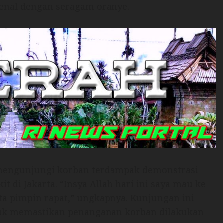
enal dengan seragam oranye.
mengunjungi korban terdampak demonstrasi
 di Jakarta. “Insya Allah hari ini saya mau ke
ta pimpin rapat,” ungkapnya. Kunjungan ini
k memastikan penanganan korban dilakukan