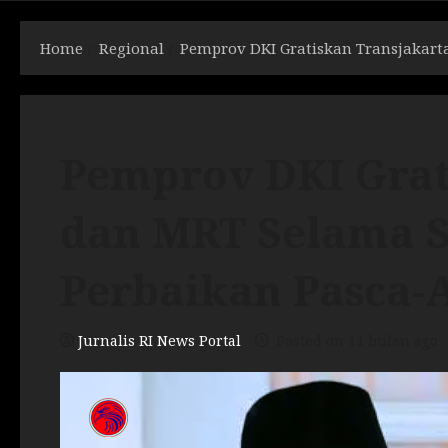
Home
Regional
Pemprov DKI Gratiskan Transjakart
Pemprov DKI Grat
dan MRT Selama 
Perbaikan Pasca-
Jurnalis RI News Portal
Posted on 11 bulan ago