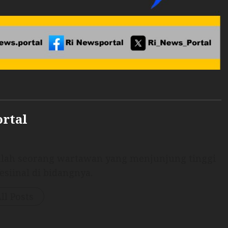
ortal
dalah seorang wartawan yang menjunjung tinggi
esiinal di bidangnya.
ll Posts