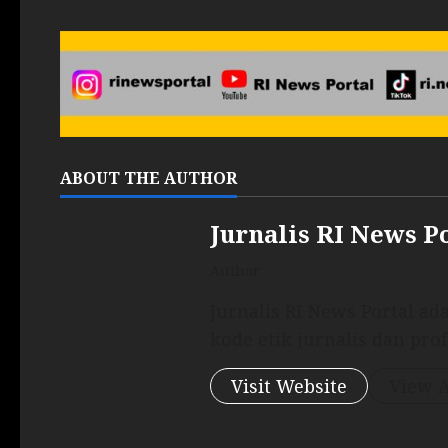
ABOUT THE AUTHOR
Jurnalis RI News P
Author
Jurnalis RI News Portal a
kode etik jurnalis dan prof
Visit Website
View A