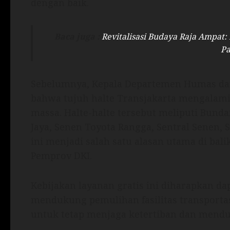
dengan baik.
Baca juga :
Revitalisasi Budaya Raja Ampat
Pa
Sebelumnya, Kepala Departemen Humas dan
bahwa tujuh halte Transjakarta mengalam
massa. Halte-halte tersebut meliputi Bun
Jaya, Senen Toyota Rangga, Sentral Senen,
ini menjadi salah satu alasan utama di bali
Pemprov DKI.
Kebijakan layanan gratis ini diharapkan d
mendukung pemulihan fasilitas transpor
untuk tetap menjaga ketertiban dan mendu