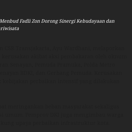
: Menbud Fadli Zon Dorong Sinergi Kebudayaan dan
riwisata
 CSR Transjakarta, Ayu Wardhani, melaporkan
i kerusakan akibat aksi pembakaran oleh oknum
daran Senayan, Pemuda Pramuka, Polda Metro
 Senayan BDKI, dan Gerbang Pemuda. Kerusakan
k kebijakan perbaikan intensif yang dilakukan
apat meringankan beban masyarakat sekaligus
tasi umum. Pemprov DKI juga mengimbau warga
kung upaya perbaikan infrastruktur kota.