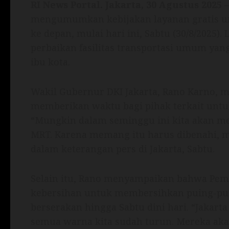
RI News Portal. Jakarta, 30 Agustus 2025
–
mengumumkan kebijakan layanan gratis un
ke depan, mulai hari ini, Sabtu (30/8/2025
perbaikan fasilitas transportasi umum yang
ibu kota.
Wakil Gubernur DKI Jakarta, Rano Karno, m
memberikan waktu bagi pihak terkait untu
“Mungkin dalam seminggu ini kita akan me
MRT. Karena memang itu harus dibenahi, 
dalam keterangan pers di Jakarta, Sabtu.
Selain itu, Rano menyampaikan bahwa Pem
kebersihan untuk membersihkan puing-pui
berserakan hingga Sabtu dini hari. “Jakart
semua warna kita sudah turun. Mereka aka