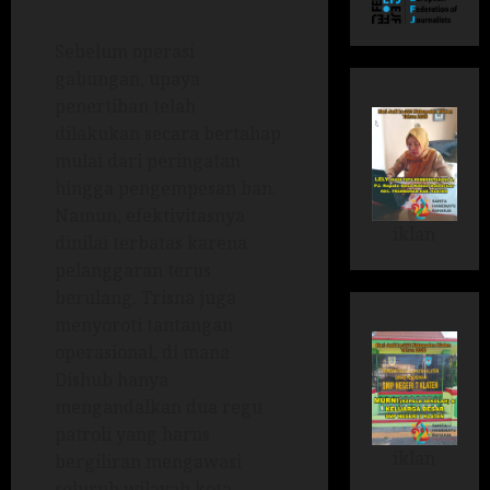
Sebelum operasi
gabungan, upaya
penertiban telah
dilakukan secara bertahap
mulai dari peringatan
hingga pengempesan ban.
Namun, efektivitasnya
iklan
dinilai terbatas karena
pelanggaran terus
berulang. Trisna juga
menyoroti tantangan
operasional, di mana
Dishub hanya
mengandalkan dua regu
patroli yang harus
iklan
bergiliran mengawasi
seluruh wilayah kota.