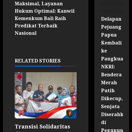
Sandinata
Maksimal, Layanan
mengenai
Hukum Optimal: Kanwil
Kemenkum Bali Raih
Delapan
Predikat Terbaik
Pejuang
Nasional
Papua
Kembali
ke
Pangkuan
RELATED STORIES
NKRI:
Bendera
Merah
Putih
Dikecup,
Senjata
Diserahkan
di
Transisi Solidaritas
Pegununga