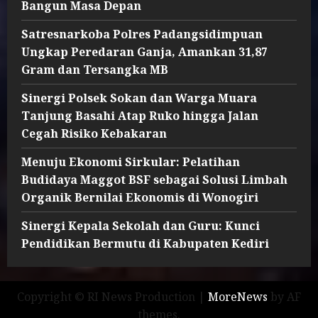
Bangun Masa Depan
Satresnarkoba Polres Padangsidimpuan
Ungkap Peredaran Ganja, Amankan 31,87
Gram dan Tersangka MB
Sinergi Polsek Sokan dan Warga Muara
Tanjung Basahi Atap Ruko hingga Jalan
Cegah Risiko Kebakaran
Menuju Ekonomi Sirkular: Pelatihan
Budidaya Maggot BSF sebagai Solusi Limbah
Organik Bernilai Ekonomis di Wonogiri
Sinergi Kepala Sekolah dan Guru: Kunci
Pendidikan Bermutu di Kabupaten Kediri
Copyright © RI News Production
|
MoreNews
by AF
themes.