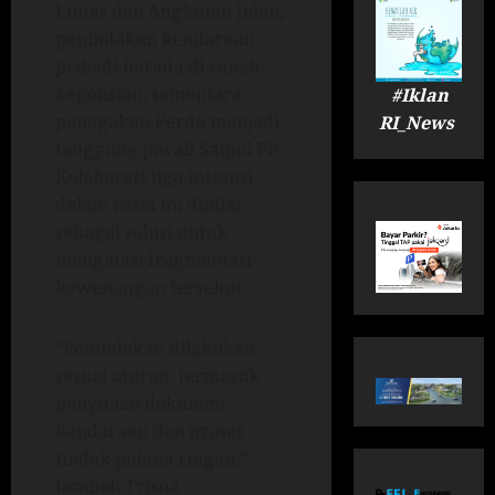
Lintas dan Angkutan Jalan,
penindakan kendaraan
pribadi berada di ranah
kepolisian, sementara
#Iklan
penegakan Perda menjadi
RI_News
tanggung jawab Satpol PP.
Kolaborasi tiga instansi
dalam razia ini dinilai
sebagai solusi untuk
mengatasi fragmentasi
kewenangan tersebut.
“Penindakan dilakukan
sesuai aturan, termasuk
penyitaan dokumen
kendaraan dan proses
tindak pidana ringan,”
tambah Trisna.