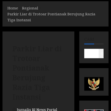
Home
Regional
Parkir Liar di Trotoar Pontianak Berujung Razia
Tiga Instansi
CARI
Parkir Liar di
Cari
Trotoar
Pontianak
Berujung
Razia Tiga
Instansi
Jurnalis RI News Portal