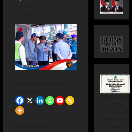
Posted on 6 bulan ago
2 minutes read
Silahkan bagikan ke
media anda ...
Trimakasih
untuk
Jurnalis RI
News Lee
Anno
RI News Portal.