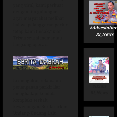
yang viral, kami perkuat
dengan tim gabungan
agar masyarakat melihat
bahwa pelanggaran parkir
#Advestaime
tetap kami tindak,” ujar
RI_News
Trisna seusai memantau
langsung operasi.
Ia mengakui, selama ini
#Iklan
penanganan parkir liar
RI_News
menghadapi kendala
kompleks terkait
kewenangan. Berdasarkan
Undang-Undang Lalu