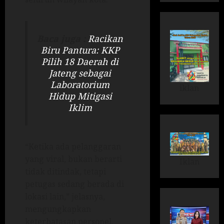
Baca juga :
Racikan
Biru Pantura: KKP
Pilih 18 Daerah di
Jateng sebagai
Laboratorium
iklan
Hidup Mitigasi
Iklim
“Ketika ada pelanggaran
yang viral, bukan berarti
Iklan
tidak ditindak, tetapi
petugas sedang berada di
lokasi lain,” jelasnya,
mengungkapkan
keterbatasan personel.