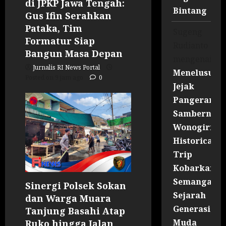
di JPKP Jawa Tengah:
Bintang
Gus Ifin Serahkan
Pataka, Tim
Sugeng
Formatur Siap
Rudianto
Bangun Masa Depan
mengenai
Jurnalis RI News Portal
Menelusuri
Posted on 9 jam ago
0
Jejak
Pangeran
Sambernyaw
Wonogiri
Historical
Trip
Kobarkan
Semangat
Sinergi Polsek Sokan
Sejarah
dan Warga Muara
Generasi
Tanjung Basahi Atap
Muda
Ruko hingga Jalan