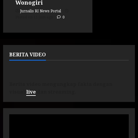
Wonogiri
Jurnalis RI News Portal
Posted on 11 jam ago
0
BERITA VIDEO
Berita video mengungkap fakta dengan
visual
live
dan streaming.