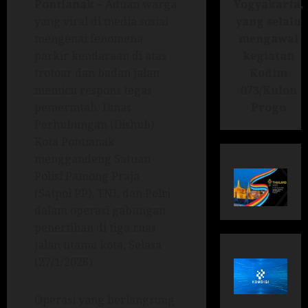
Yogyakarta,
Pontianak –
Aduan warga
yang selalu
yang viral di media sosial
mengawal
mengenai fenomena
kegiatan
parkir kendaraan di atas
Kodim
trotoar dan badan jalan
073/Kulon
memicu respons tegas
Progo
pemerintah. Dinas
Perhubungan (Dishub)
Kota Pontianak
menggandeng Satuan
Polisi Pamong Praja
(Satpol PP), TNI, dan Polri
dalam operasi gabungan
penertiban di tiga ruas
jalan utama kota, Selasa
(27/1/2026).
Operasi yang berlangsung