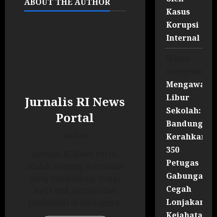
ABOUT THE AUTHOR
Kasus
Korupsi
Internal
Wisnu
mengenai
Mengawal
Libur
Jurnalis RI News
Sekolah:
Portal
Bandung
Author
Kerahkan
350
Jurnalis RI News Portal
Petugas
adalah seorang wartawan
Gabungan
yang menjunjung tinggi
Cegah
kode etik jurnalis dan
Lonjakan
profesiinal di bidangnya.
Kejahatan