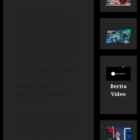
Dalam razia tersebut,
sejumlah kendaraan yang
memarkir kendaraan di
trotoar dan jalur sepeda
dikenai sanksi. Pemerintah
Kota berharap operasi ini
tidak hanya
membersihkan tiga lokasi
tersebut, tetapi juga
menjadi momentum
Berita
peningkatan kesadaran
Video
masyarakat.
“Trotoar dan jalur sepeda
disediakan untuk pejalan
kaki dan pesepeda.