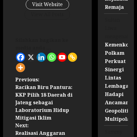
Visit Website
Remaja
View All Posts
Sultan
Liwa
mengenai
Silahkan bagikan ke
Kemenko
media anda ...
Polkam
Perkuat
Sinergi
Lintas
Previous:
Lembaga
Racikan Biru Pantura:
Hadapi
KKP Pilih 18 Daerah di
Ancaman
Jateng sebagai
Laboratorium Hidup
Geopolitik
Mitigasi Iklim
Multipolar
Next:
Sammy
Realisasi Anggaran