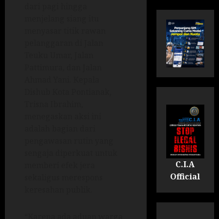
dari pagi hingga
menjelang siang itu
menyasar titik rawan
pelanggaran di Jalan
Teuku Umar, Jalan
Pattimura, dan Jalan
Ahmad Yani. Kepala
Dishub Kota Pontianak,
Trisna Ibrahim,
menegaskan aksi ini
adalah bagian dari
pengawasan rutin yang
sengaja diperkuat untuk
C.I.A
memberi efek jera
Official
sekaligus merespons
keresahan publik.
“Karena ada aduan warga