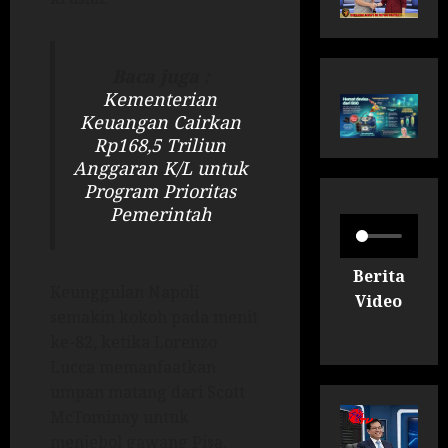
Baca juga :
Kementerian
Keuangan Cairkan
Rp168,5 Triliun
Anggaran K/L untuk
Program Prioritas
Pemerintah
Berita
Keunggulan Napoli
Video
semakin kokoh pada menit
ke-82, ketika Lorenzo
Lucca memanfaatkan
umpan matang dari Scott
McTominay untuk
menjebol gawang Pisa,