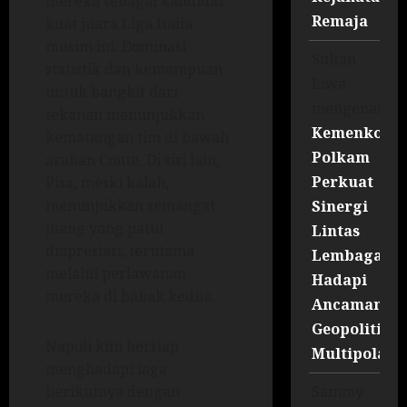
mereka sebagai kandidat
Remaja
kuat juara Liga Italia
musim ini. Dominasi
Sultan
statistik dan kemampuan
Liwa
untuk bangkit dari
mengenai
tekanan menunjukkan
Kemenko
kematangan tim di bawah
Polkam
asuhan Conte. Di sisi lain,
Perkuat
Pisa, meski kalah,
menunjukkan semangat
Sinergi
juang yang patut
Lintas
diapresiasi, terutama
Lembaga
melalui perlawanan
Hadapi
mereka di babak kedua.
Ancaman
Geopolitik
Napoli kini bersiap
Multipolar
menghadapi laga
Sammy
berikutnya dengan