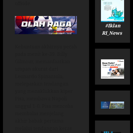
offside.
#Iklan
RI_News
Kebuntuan akhirnya pecah
pada menit ke-39. Billy
Gilmour, memanfaatkan
umpan akurat dari
Leonardo Spinazzola,
melepaskan tendangan
yang menaklukkan kiper
Pisa, membawa Napoli
unggul 1-0. Pisa mencoba
membalas menjelang
akhir babak pertama
melalui tendangan keras