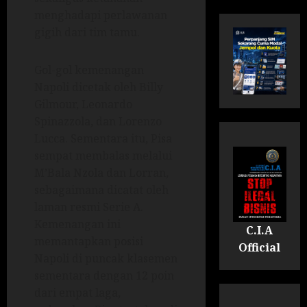
menghadapi perlawanan
gigih dari tim tamu.
Gol-gol kemenangan
Napoli dicetak oleh Billy
Gilmour, Leonardo
Spinazzola, dan Lorenzo
Lucca. Sementara itu, Pisa
sempat membalas melalui
M’Bala Nzola dan Lorran,
sebagaimana dicatat oleh
laman resmi Serie A.
Kemenangan ini
C.I.A
memantapkan posisi
Official
Napoli di puncak klasemen
sementara dengan 12 poin
dari empat laga,