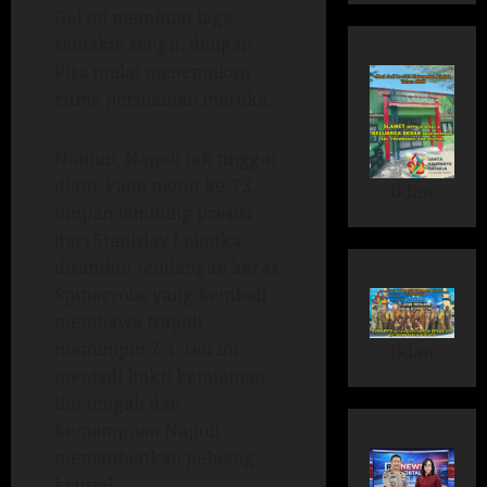
Gol ini membuat laga
semakin sengit, dengan
Pisa mulai menemukan
ritme permainan mereka.
Namun, Napoli tak tinggal
diam. Pada menit ke-73,
iklan
umpan lambung presisi
dari Stanislav Lobotka
disambut tendangan keras
Spinazzola, yang kembali
membawa Napoli
memimpin 2-1. Gol ini
Iklan
menjadi bukti ketajaman
lini tengah dan
kemampuan Napoli
memanfaatkan peluang
krusial.