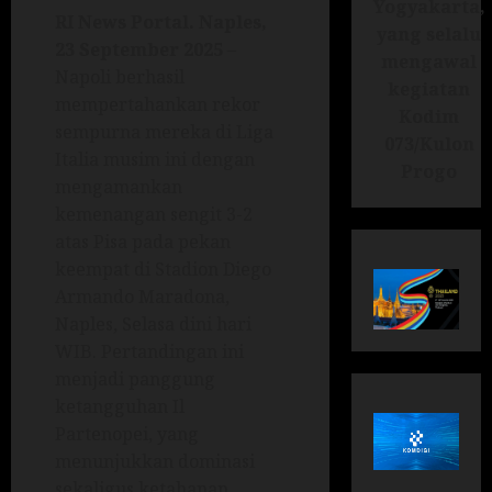
Yogyakarta,
RI News Portal. Naples,
yang selalu
23 September 2025
–
mengawal
Napoli berhasil
kegiatan
mempertahankan rekor
Kodim
sempurna mereka di Liga
073/Kulon
Italia musim ini dengan
Progo
mengamankan
kemenangan sengit 3-2
atas Pisa pada pekan
keempat di Stadion Diego
Armando Maradona,
Naples, Selasa dini hari
WIB. Pertandingan ini
menjadi panggung
ketangguhan Il
Partenopei, yang
menunjukkan dominasi
sekaligus ketahanan