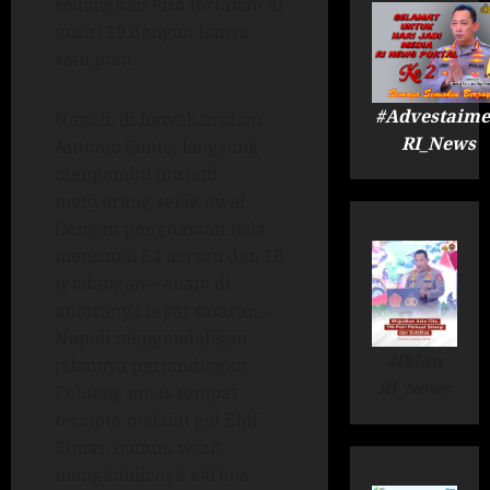
sedangkan Pisa tertahan di
posisi 19 dengan hanya
satu poin.
#Advestaime
Napoli, di bawah arahan
RI_News
Antonio Conte, langsung
mengambil inisiatif
menyerang sejak awal.
Dengan penguasaan bola
mencapai 64 persen dan 18
tendangan—enam di
antaranya tepat sasaran—
Napoli mengendalikan
#Iklan
jalannya pertandingan.
RI_News
Peluang emas sempat
tercipta melalui gol Eljif
Elmas, namun wasit
menganulirnya karena