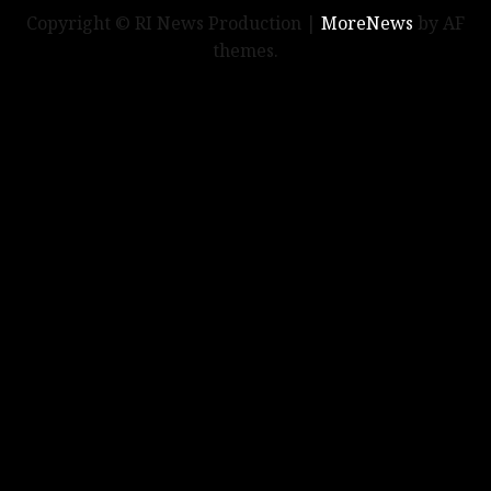
Copyright © RI News Production
|
MoreNews
by AF
themes.