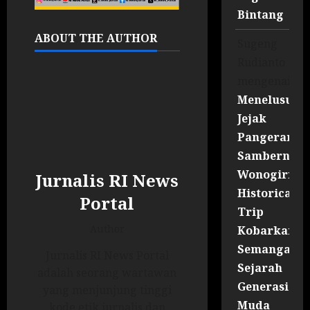
Bintang
ABOUT THE AUTHOR
Sugeng
Rudianto
mengenai
Menelusuri
Jejak
Pangeran
Sambernyaw
Wonogiri
Jurnalis RI News
Historical
Portal
Trip
Author
Kobarkan
Semangat
Jurnalis RI News Portal
Sejarah
adalah seorang wartawan
Generasi
yang menjunjung tinggi
Muda
kode etik jurnalis dan