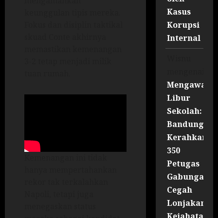
mengamankan
Kasus
keunggulan tipis mereka.
Korupsi
Fokus dan disiplin taktikal
skuad Conte akhirnya
Internal
memastikan kemenangan
Wisnu
3-2 tetap menjadi milik
mengenai
tuan rumah.
Mengawal
Libur
Sekolah:
Bandung
Kerahkan
350
Kemenangan ini tidak
Petugas
hanya mempertahankan
Gabungan
rekor tak terkalahkan
Cegah
Napoli, tetapi juga
Lonjakan
menegaskan status
Kejahatan