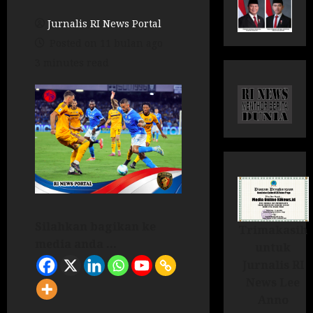
Jurnalis RI News Portal
Posted on 11 bulan ago
3 minutes read
Silahkan bagikan ke
Trimakasih
media anda ...
untuk
Jurnalis RI
News Lee
Anno