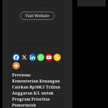
profesiinal di bidangnya.
Visit Website
View All Posts
Silahkan bagikan ke
media anda ...
Previous:
Kementerian Keuangan
Cairkan Rp168,5 Triliun
Anggaran K/L untuk
Program Prioritas
Pemerintah