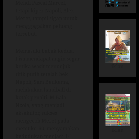
Mehdi Pascal Marcel,
tetapi kiper Napoli, Alex
Meret, tampil sigap untuk
menggagalkan peluang
tersebut.
Memasuki babak kedua,
Pisa mendapat angin segar
iklan
ketika wasit menunjuk
titik putih setelah bek
Napoli, Sam Beukema,
melakukan handball di
kotak penalti. M’Bala
Nzola, yang menjadi
eksekutor, sukses
mengecoh Meret pada
menit ke-60, menyamakan
iklan
kedudukan menjadi 1-1.