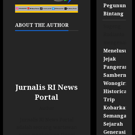
Pegununga
Bintang
ABOUT THE AUTHOR
Sugeng
Rudianto
mengenai
Menelusuri
Jejak
Pangeran
Sambernyaw
Wonogiri
Jurnalis RI News
Historical
Portal
Trip
Kobarkan
Author
Semangat
Jurnalis RI News Portal
Sejarah
adalah seorang wartawan
Generasi
yang menjunjung tinggi