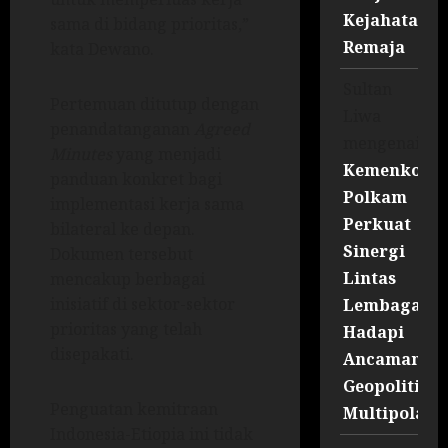
Kejahatan
sama di bidang prioritas,”
Remaja
kata Dewano.
Sultan
Pertemuan ditutup dengan
Liwa
penandatanganan
Agreed
mengenai
Minutes
yang menjadi
Kemenko
panduan konkret bagi
Polkam
implementasi kerja sama
Perkuat
bilateral ke depan.
Sinergi
Dokumen tersebut
Lintas
mencakup berbagai
inisiatif di sektor-sektor
Lembaga
prioritas yang telah
Hadapi
disepakati.
Ancaman
Geopolitik
Penguatan kemitraan
Multipolar
Indonesia-Etiopia ini tidak