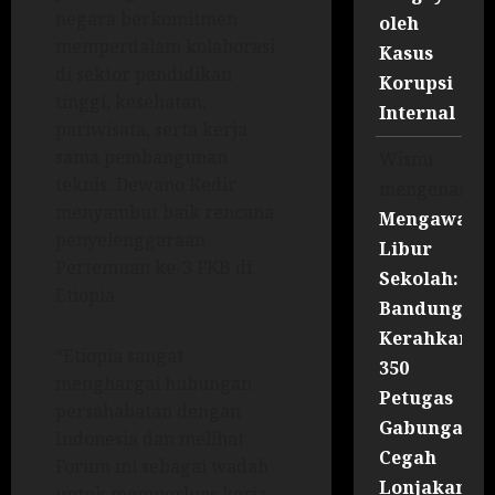
negara berkomitmen
oleh
memperdalam kolaborasi
Kasus
di sektor pendidikan
Korupsi
tinggi, kesehatan,
Internal
pariwisata, serta kerja
sama pembangunan
Wisnu
teknis. Dewano Kedir
mengenai
menyambut baik rencana
Mengawal
penyelenggaraan
Libur
Pertemuan ke-3 FKB di
Sekolah:
Etiopia.
Bandung
Kerahkan
“Etiopia sangat
350
menghargai hubungan
Petugas
persahabatan dengan
Gabungan
Indonesia dan melihat
Cegah
Forum ini sebagai wadah
Lonjakan
untuk memperluas kerja