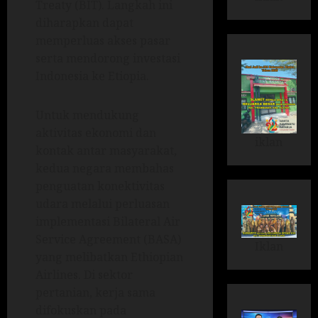
Treaty (BIT). Langkah ini
diharapkan dapat
memperluas akses pasar
serta mendorong investasi
Indonesia ke Etiopia.
Untuk mendukung
aktivitas ekonomi dan
iklan
kontak antar masyarakat,
kedua negara membahas
penguatan konektivitas
udara melalui perluasan
implementasi Bilateral Air
Service Agreement (BASA)
Iklan
yang melibatkan Ethiopian
Airlines. Di sektor
pertanian, kerja sama
difokuskan pada