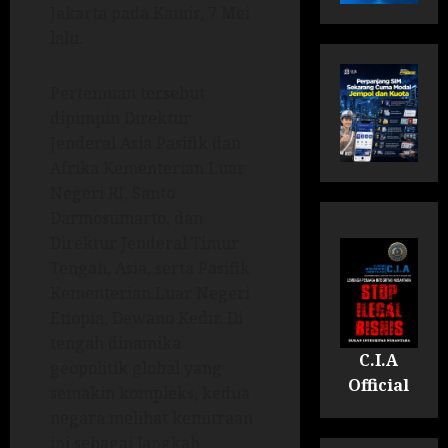
Jakarta pada Kamis, 7 Mei
lalu.
Pertemuan tersebut
dipimpin Direktur
Jenderal Asia Pasifik dan
Afrika Kementerian Luar
Negeri RI, Santo
Darmosumarto, dan
Direktur Jenderal Timur
Tengah, Asia, serta Pasifik
Kementerian Luar Negeri
Etiopia, Dewano Kedir. Di
tengah dinamika
C.I.A
geopolitik global yang
Official
semakin kompleks, kedua
negara melihat kemitraan
ini sebagai langkah