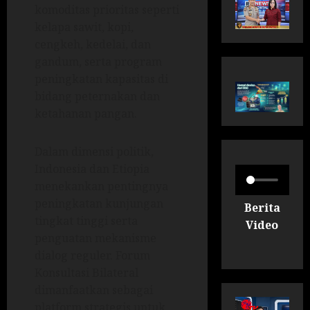
komoditas prioritas seperti
kelapa sawit, kopi,
cengkeh, kedelai, dan
gandum, serta program
peningkatan kapasitas di
bidang peternakan dan
ketahanan pangan.
Dalam dimensi politik,
Indonesia dan Etiopia
menekankan pentingnya
peningkatan kunjungan
Berita
tingkat tinggi serta
Video
penguatan mekanisme
dialog reguler. Forum
Konsultasi Bilateral
dimanfaatkan sebagai
platform strategis untuk