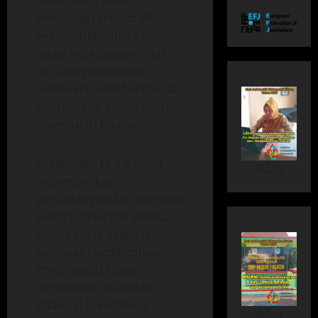
tahun 2025, atau
meningkat sekitar 40
persen dibandingkan
tahun sebelumnya. Saat
ini, lima perusahaan
Indonesia telah beroperasi
atau sedang dalam proses
investasi di Etiopia.
Pertemuan FKB kali ini
iklan
menempatkan
perdagangan dan investasi
sebagai prioritas utama.
Kedua pihak sepakat
menjajaki pembentukan
Preferential Trade
Agreement (PTA) dan
Bilateral Investment
iklan