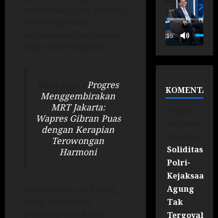
membahas isu-isu prioritas
dan mengevaluasi
P
implementasi kerja sama
00:15
yang telah disepakati.
Baca juga :
Progres
KOMENTAR
Menggembirakan
MRT Jakarta:
Sugeng
Wapres Gibran Puas
Rudianto
dengan Kerapian
mengenai
Terowongan
Soliditas
Harmoni
Polri-
Kejaksaan
Agung
Sementara itu, di bidang
Tak
sosial-budaya dan
pembangunan, kedua
Tergoyahka