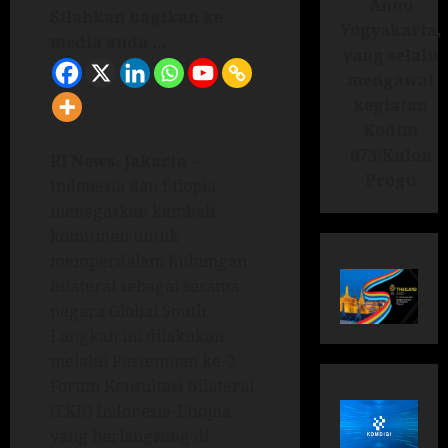
Anno
Silahkan bagikan ke
Yogyakarta,
media anda ...
yang selalu
mengawal
kegiatan
Kodim
073/Kulon
RI News.
Jakarta
–
Progo
Indonesia dan Etiopia
menegaskan kembali
komitmen untuk
memperdalam hubungan
bilateral sebagai sesama
negara Global South.
Langkah ini dilakukan
melalui Pertemuan ke-2
Forum Konsultasi Bilateral
(FKB) Indonesia-Etiopia
yang berlangsung di