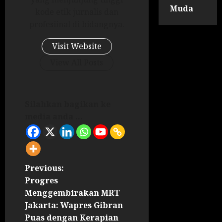
Muda
kode etik jurnalis dan
profesiinal di bidangnya.
Visit Website
View All Posts
Silahkan bagikan ke
media anda ...
Previous:
Progres
Menggembirakan MRT
Jakarta: Wapres Gibran
Puas dengan Kerapian