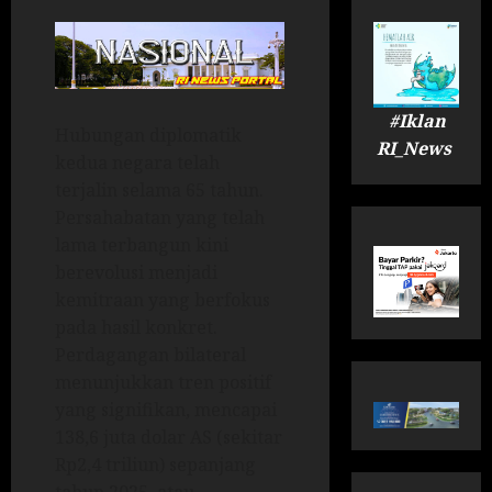
#Iklan
Hubungan diplomatik
RI_News
kedua negara telah
terjalin selama 65 tahun.
Persahabatan yang telah
lama terbangun kini
berevolusi menjadi
kemitraan yang berfokus
pada hasil konkret.
Perdagangan bilateral
menunjukkan tren positif
yang signifikan, mencapai
138,6 juta dolar AS (sekitar
Rp2,4 triliun) sepanjang