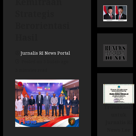
Kemitraan
Strategis
Berorientasi
Hasil
Jurnalis RI News Portal
Posted on 3 bulan ago
3 minutes read
Trimakasih
untuk
Jurnalis RI
News Lee