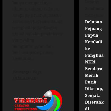
Sammy
hanya memperkaya
Sandinata
dimensi Selatan-Selatan,
mengenai
tetapi juga menunjukkan
komitmen bersama dalam
Delapan
menghadapi tantangan
Pejuang
global melalui pendekatan
Papua
yang saling
Kembali
menguntungkan dan
ke
berbasis pada prinsip
Pangkuan
kesetaraan.
NKRI:
Bendera
Pewarta : Yogi
Merah
Hilamawan
Putih
Dikecup,
Senjata
Diserahkan
di