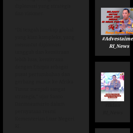
diplomasi yang strategis
dan visioner.
“Di tengah lanskap global
yang kian kompleks, yang
#Advestaime
menuntut diplomasi
RI_News
tangguh dan kemitraan
lebih luas, kemitraan
dengan Etiopia sebagai
pusat pertumbuhan dan
gerbang masuk ke Afrika
Timur menjadi sangat
strategis,” ujar Santo
Darmosumarto dalam
#Iklan
pernyataan resmi
RI_News
Kementerian Luar Negeri
RI.