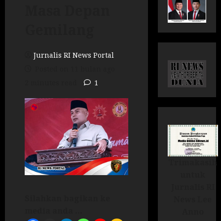
Masa Depan
Gemilang
Jurnalis RI News Portal
Posted on 11 bulan ago
2 minutes read
1
Trimakasih
untuk
Jurnalis RI
Silahkan bagikan ke
News Lee
media anda ...
Anno