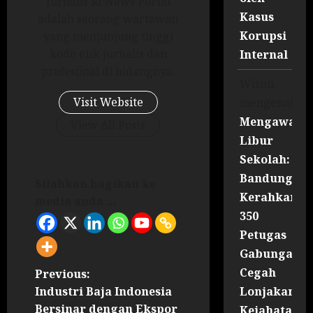
Jurnalis RI News Portal
Kasus
adalah seorang wartawan
Korupsi
yang menjunjung tinggi
kode etik jurnalis dan
Internal
profesiinal di bidangnya.
Wisnu
Visit Website
mengenai
Mengawal
View All Posts
Libur
Sekolah:
Bandung
Silahkan bagikan ke
Kerahkan
media anda ...
350
Petugas
Gabungan
Cegah
Previous:
Lonjakan
Industri Baja Indonesia
Bersinar dengan Ekspor
Kejahatan