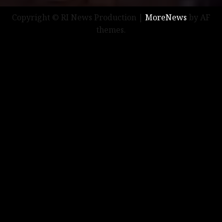
Copyright © RI News Production
|
MoreNews
by AF
themes.