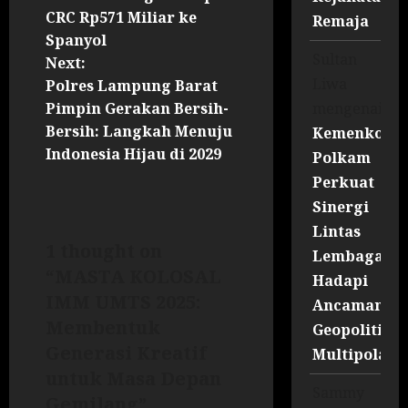
CRC Rp571 Miliar ke
Remaja
Spanyol
Sultan
Next:
Liwa
Polres Lampung Barat
mengenai
Pimpin Gerakan Bersih-
Bersih: Langkah Menuju
Kemenko
Indonesia Hijau di 2029
Polkam
Perkuat
Sinergi
Lintas
1 thought on
Lembaga
“
MASTA KOLOSAL
Hadapi
IMM UMTS 2025:
Ancaman
Membentuk
Geopolitik
Generasi Kreatif
Multipolar
untuk Masa Depan
Sammy
Gemilang
”