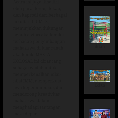
Acara ini juga dihadiri
oleh para dosen, dekan,
dan kaprodi dari berbagai
fakultas di UMTS,
menunjukkan dukungan
penuh civitas akademika
terhadap pengembangan
iklan
mahasiswa di luar ranah
akademik. MASTA
KOLOSAL ini dirancang
sebagai wadah untuk
memperkenalkan nilai-
nilai IMM, memperkuat
Iklan
jiwa kepemimpinan, dan
mendorong kreativitas
mahasiswa dalam
menghadapi tantangan
masa depan.