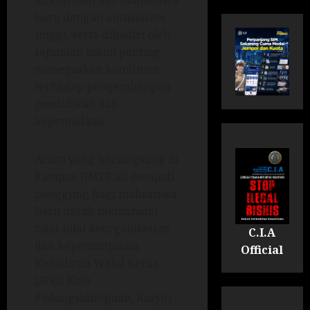
diikuti oleh 845 mahasiswa
baru dengan antusiasme
tinggi, serta dihadiri oleh
sejumlah tokoh penting,
menegaskan komitmen
terhadap pengembangan
pendidikan dan
kepemudaan.
Acara yang berlangsung di
kampus UMTS ini menjadi
panggung bagi mahasiswa
baru untuk memahami
nilai-nilai keorganisasian
C.I.A
dan kepemimpinan.
Official
Kehadiran Wakil Ketua
DPRD Kota
Padangsidimpuan, Rusydi