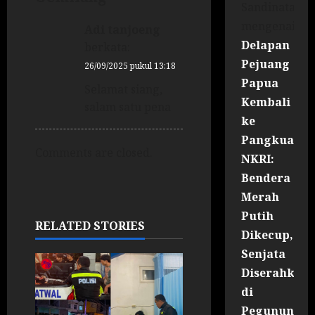
Sandinata
mengenai
Adi tanjoeng
Delapan
berkata:
Pejuang
26/09/2025 pukul 13:18
Papua
Selamat siang,
Kembali
salam satu pena
ke
Pangkuan
Comments are closed.
NKRI:
Bendera
Merah
Putih
RELATED STORIES
Dikecup,
Senjata
Diserahkan
di
Pegununga