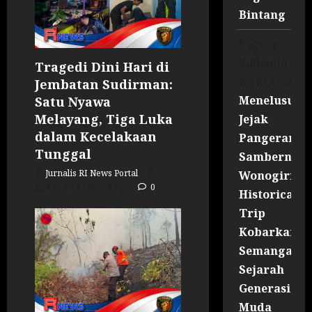
Bintang
Sugeng
Rudianto
Tragedi Dini Hari di
mengenai
Jembatan Sudirman:
Menelusuri
Satu Nyawa
Melayang, Tiga Luka
Jejak
dalam Kecelakaan
Pangeran
Tunggal
Sambernyaw
Jurnalis RI News Portal
Wonogiri
Posted on 42 menit ago
0
Historical
Trip
Kobarkan
Semangat
Sejarah
Generasi
Muda