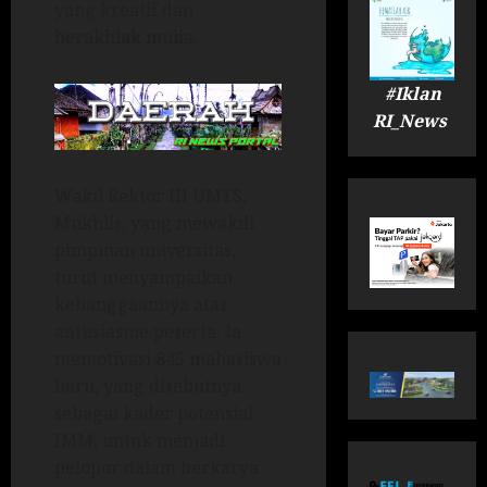
yang kreatif dan
berakhlak mulia.
#Iklan
RI_News
Wakil Rektor III UMTS,
Mukhlis, yang mewakili
pimpinan universitas,
turut menyampaikan
kebanggaannya atas
antusiasme peserta. Ia
memotivasi 845 mahasiswa
baru, yang disebutnya
sebagai kader potensial
IMM, untuk menjadi
pelopor dalam berkarya