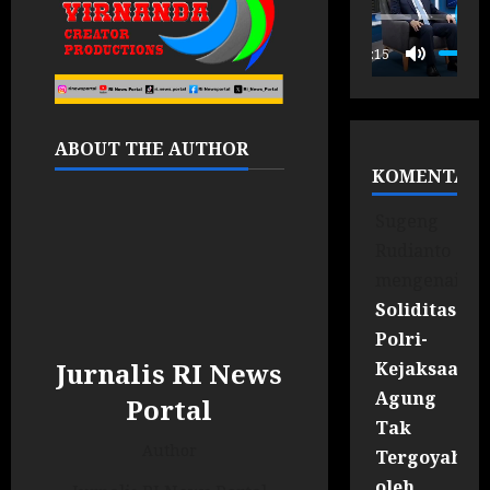
P
00:15
ABOUT THE AUTHOR
KOMENTAR
Sugeng
Rudianto
mengenai
Soliditas
Polri-
Jurnalis RI News
Kejaksaan
Agung
Portal
Tak
Author
Tergoyahka
oleh