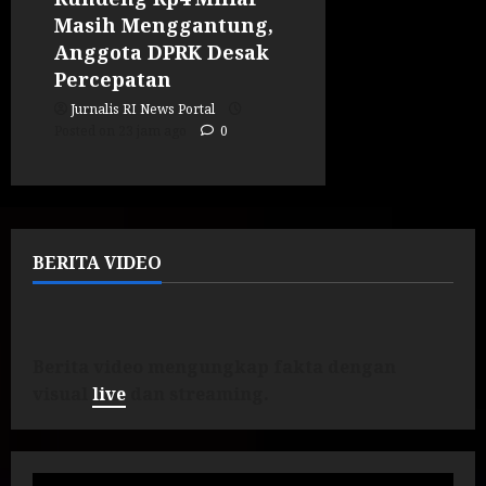
Masih Menggantung,
Anggota DPRK Desak
Percepatan
Jurnalis RI News Portal
Posted on 23 jam ago
0
BERITA VIDEO
Berita video mengungkap fakta dengan
visual
live
dan streaming.