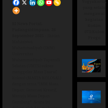
Yogyakarta,
yang selalu
mengawal
kegiatan
RI News Portal.
Kodim
Padangsidimpuan, 26
073/Kulon
September 2025
– Ikatan
Progo
Mahasiswa
Muhammadiyah (IMM)
Universitas
Muhammadiyah Tapanuli
Selatan (UMTS) sukses
menggelar Masa Taaruf
Kolosal (MASTA KOLOSAL)
dengan tema “IMM Masa
Depan: Generasi Kreatif,
Menuju Masa Depan
Gemilang”. Acara ini