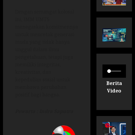
Dengan semangat kolosal
ini, IMM UMTS
menegaskan komitmennya
untuk mencetak generasi
muda yang tidak hanya
unggul dalam ilmu
pengetahuan, tetapi juga
memiliki integritas,
kreativitas, dan
kepedulian sosial untuk
Berita
membawa perubahan
Video
positif bagi bangsa.
Pewarta : Indra Saputra