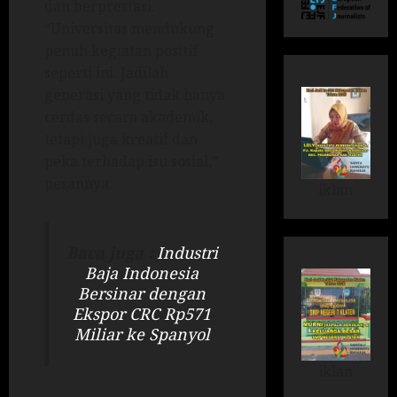
dan berprestasi.
“Universitas mendukung
penuh kegiatan positif
seperti ini. Jadilah
generasi yang tidak hanya
cerdas secara akademik,
tetapi juga kreatif dan
peka terhadap isu sosial,”
pesannya.
iklan
Baca juga :
Industri
Baja Indonesia
Bersinar dengan
Ekspor CRC Rp571
Miliar ke Spanyol
iklan