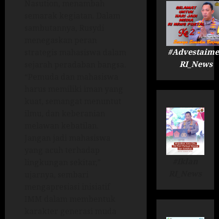
Nasution, menambah
semarak kegiatan. Dalam
sambutannya, Rusydi
menegaskan peran
#Advestaime
strategis mahasiswa dalam
RI_News
sejarah peradaban bangsa.
“Pemuda dan mahasiswa
harus memiliki iman yang
kuat, semangat menuntut
ilmu, dan keberanian
melawan kebatilan.
Jangan jadi mahasiswa
yang acuh terhadap
#Iklan
lingkungan sekitar,”
RI_News
ujarnya, sembari
mengapresiasi inisiatif
IMM dalam membentuk
karakter generasi muda