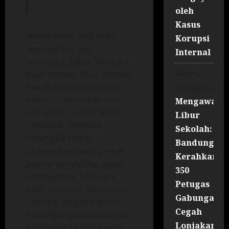
oleh
Kasus
Sebelumnya, KPK telah
Korupsi
menetapkan tiga
Internal
tersangka dalam kasus ini
Wisnu
sejak Januari 2025, dengan
dua di antaranya berasal
mengenai
dari PT Telkom dan satu
Mengawal
dari pihak swasta. Meski
Libur
demikian, identitas
Sekolah:
tersangka belum
Bandung
diumumkan secara resmi
Kerahkan
karena penyidikan masih
350
berlangsung. KPK juga
Petugas
telah meminta Direktorat
Gabungan
Jenderal Imigrasi untuk
Cegah
mencegah para tersangka
Lonjakan
bepergian ke luar negeri