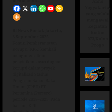
media anda ...
Anno
Yogyakarta,
yang selalu
mengawal
kegiatan
RI News Portal. Jakarta,
Kodim
3 September 2025
–
073/Kulon
Komisi Pemberantasan
Progo
Korupsi (KPK) kembali
mengintensifkan
penyidikan kasus dugaan
korupsi dalam proyek
digitalisasi Stasiun
Pengisian Bahan Bakar
Umum (SPBU) PT
Pertamina (Persero)
periode 2018–2023. Pada
hari ini, KPK
menjadwalkan