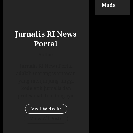
Muda
Jurnalis RI News
Portal
Author
Jurnalis RI News Portal
adalah seorang wartawan
yang menjunjung tinggi
kode etik jurnalis dan
profesiinal di bidangnya.
Visit Website
View All Posts