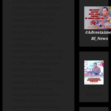
proyek tersebut. Mereka
meliputi mantan Direktur
Utama PT Sigma Cipta
Caraka (SCC) Iskriono
Windiarjanto, Direktur
#Advestaime
Utama PT Sempurna
RI_News
Global Pertama
Hendriyanto, mantan
General Manager Business
Service dan Sinergi Group
PT PINS Indonesia Ernist
Rindang Marojahan,
mantan Asisten Vice
President Logistik PT PINS
#Iklan
Indonesia Bunyamin,
RI_News
mantan Direktur Operasi
PT PINS Imam Santoso,
mantan General Manager