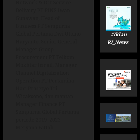
Network & ICT Service
Delivery PT PINS Iwan
Gunawan, Head of
Business PT Sempurna
Global Pertama Dwi Utomo
#Iklan
Haryanto, Senior General
RI_News
Manager Group
Procurement PT Telkom
Mokhtar Ismail, Manager
Channel Digitalization
Operation PT Pertamina
Hari Prasetyo Tri
Wicaksono, dan mantan
Manager Finance PT
Sempurna Global Pertama
periode 2019–2023
Meryana Fattah.