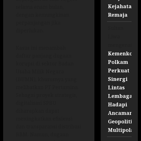
Kejahatan
selama enam bulan,
Remaja
dengan kemungkinan
perpanjangan jika
Sultan
diperlukan.
Liwa
mengenai
Kasus ini menambah
Kemenko
daftar panjang dugaan
Polkam
korupsi di sektor Badan
Perkuat
Usaha Milik Negara
Sinergi
(BUMN), khususnya yang
melibatkan PT Pertamina.
Lintas
Sebagai proyek strategis,
Lembaga
digitalisasi SPBU
Hadapi
diharapkan dapat
Ancaman
meningkatkan efisiensi
Geopolitik
dan transparansi distribusi
Multipolar
BBM. Namun, dugaan