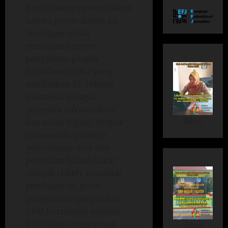
Budi Prasetyo menjelaskan
bahwa pemeriksaan ini
bertujuan untuk
mendalami proses
pengadaan proyek
digitalisasi SPBU yang
melibatkan PT Telkom
Indonesia sebagai
penyedia infrastruktur
iklan
dan solusi digital. Proyek
ini mencakup sistem
pemantauan stok dan
penjualan bahan bakar
minyak (BBM), transaksi
pembayaran, serta
pengelolaan penyaluran
BBM bersubsidi melalui
kebijakan penggunaan
iklan