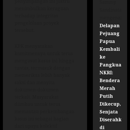
penyimpangan ini justru
Sammy
menimbulkan keraguan
Sandinata
terhadap integritas
mengenai
pengelolaan proyek
Delapan
tersebut.
Pejuang
Papua
KPK menyatakan
Kembali
komitmennya untuk terus
ke
mengusut kasus ini hingga
Pangkuan
tuntas, termasuk dengan
NKRI:
memeriksa lebih banyak
Bendera
saksi dan menyita
Merah
dokumen-dokumen
Putih
terkait. Masyarakat
Dikecup,
diimbau untuk terus
memantau perkembangan
Senjata
kasus ini sebagai bagian
Diserahkan
dari upaya kolektif
di