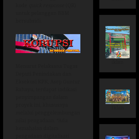
kode
quick response
(QR)
untuk pelanggan BBM
bersubsidi.
iklan
Menurut Pelaksana Tugas
Deputi Penindakan dan
Eksekusi KPK, Asep Guntur
Rahayu, terdapat indikasi
penyimpangan dalam
proyek ini, khususnya
Iklan
melalui penggelembungan
nilai pengadaan. “Ada
kemahalan dalam
pengadaan digitalisasi