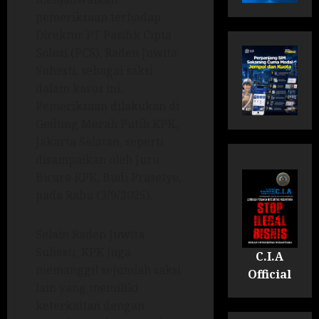
pemeriksaan terhadap
Direktur PT Pasifik Cipta
Solusi (PCS), Raden Juwita
Suhesti, sebagai saksi
dalam kasus ini.
Pemeriksaan dilakukan di
Gedung Merah Putih KPK,
Jakarta Selatan, seperti
disampaikan oleh Juru
Bicara KPK, Budi Prasetyo,
pada Rabu (3/9/2025).
Selain Raden Juwita
Suhesti, KPK juga
C.I.A
memanggil sejumlah saksi
Official
lain yang memiliki
keterkaitan dengan