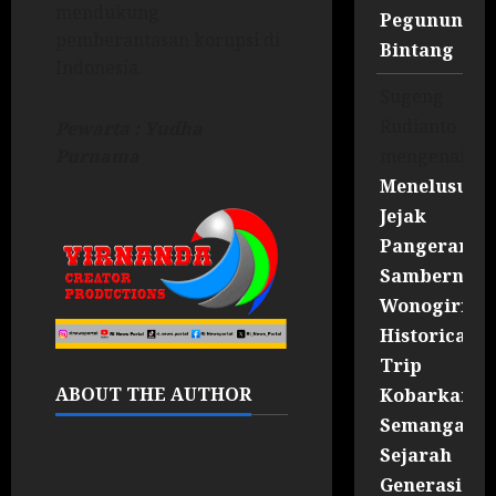
mendukung
Pegununga
pemberantasan korupsi di
Bintang
Indonesia.
Sugeng
Rudianto
Pewarta : Yudha
mengenai
Purnama
Menelusuri
Jejak
Pangeran
Sambernyaw
Wonogiri
Historical
Trip
ABOUT THE AUTHOR
Kobarkan
Semangat
Sejarah
Generasi