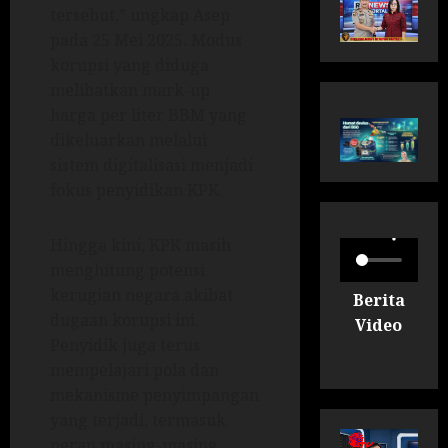
tersebut,” ungkap Asep
pada 25 Mei 2025. Modus
korupsi yang diduga
melibatkan mark-up
harga per liter BBM yang
dikeluarkan melalui
sistem digitalisasi menjadi
fokus penyidikan KPK.
Hingga kini, KPK masih
menghitung potensi
kerugian negara akibat
Berita
dugaan korupsi ini.
Video
Penyidik juga terus
mempelajari pola dan
mekanisme penyimpangan
yang terjadi, termasuk
peran masing-masing