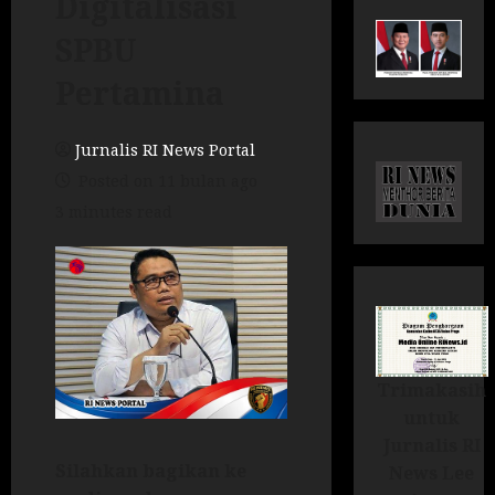
Digitalisasi
SPBU
Pertamina
Jurnalis RI News Portal
Posted on 11 bulan ago
3 minutes read
Trimakasih
untuk
Jurnalis RI
Silahkan bagikan ke
News Lee