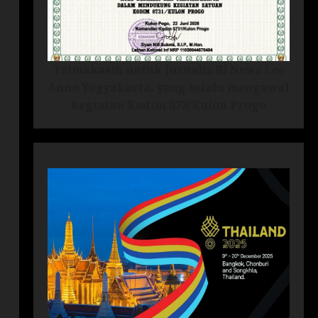
Trimakasih untuk Jurnalis RI News Lee
Anno Yogyakarta, yang selalu mengawal
kegiatan Kodim 073/Kulon Progo