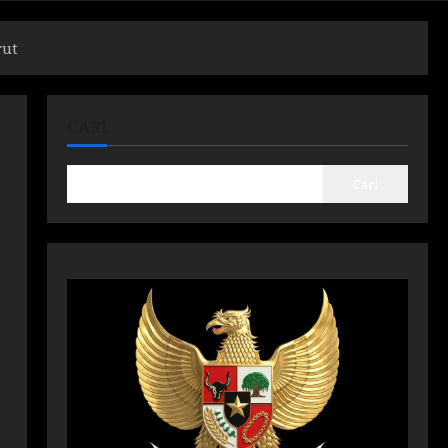
rut
CARI
Cari