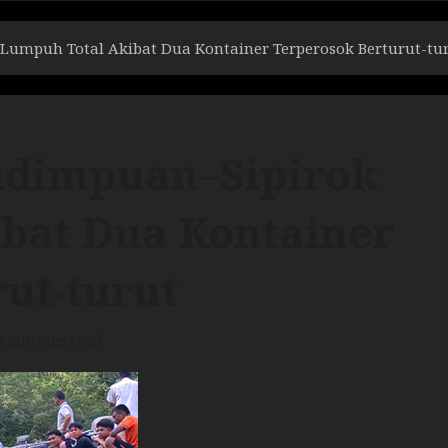
Lumpuh Total Akibat Dua Kontainer Terperosok Berturut-tu
idimpuan–Sipirok
bat Dua Kontainer
ut-turut
3 minutes read