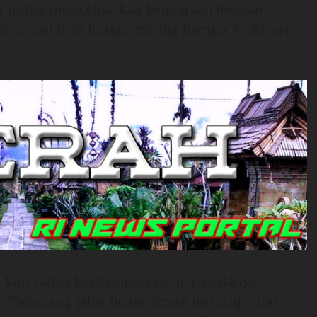
pir untuk mengeluarkan kendaraan dengan
posisi truk hingga miring hampir 45 derajat
et kini saling berdampingan menghalangi
. “Sekarang jalur benar-benar tertutup total