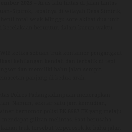
vember 2025
– Arus lalu lintas di Jalan Lintas
n–Sipirok, tepatnya di wilayah Desa Simirik,
enti total sejak Minggu sore akibat dua unit
i kecelakaan beruntun dalam kurun waktu
0 WIB ketika sebuah truk kontainer pengangkut
kasi kehilangan kendali dan terbalik di tepi
ngsor dan memiliki bahu jalan sempit.
emacetan panjang di kedua arah.
intas Polres Padangsidimpuan menerapkan
ntian. Namun, sekitar satu jam kemudian,
tainer bernomor polisi BK 8987 EK yang melaju
mendapat giliran melintas. Saat berusaha
 kanan truk tersebut terperosok ke bahu jalan