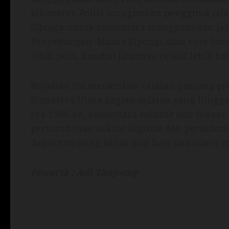
kilometer. Polisi mengimbau pengguna jala
Sibolga untuk sementara menggunakan jalu
Panyabungan–Muara Sipongi atau rute lint
lebih jauh, kondisi jalannya relatif lebih
Kejadian ini menambah catatan panjang pr
Sumatera Utara bagian selatan yang hingga
era 1980-an, sementara volume dan tonase
pertumbuhan sektor logistik dan perkebun
dapat rampung Senin dini hari jika cuaca m
Pewarta : Adi Tanjoeng