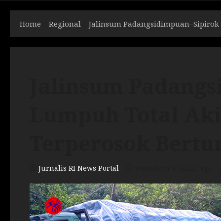
Home
Regional
Jalinsum Padangsidimpuan–Sipirok 
Jalinsum Padangs
Lumpuh Total Aki
Terperosok Bertur
Jurnalis RI News Portal
Posted on 9 bulan ago