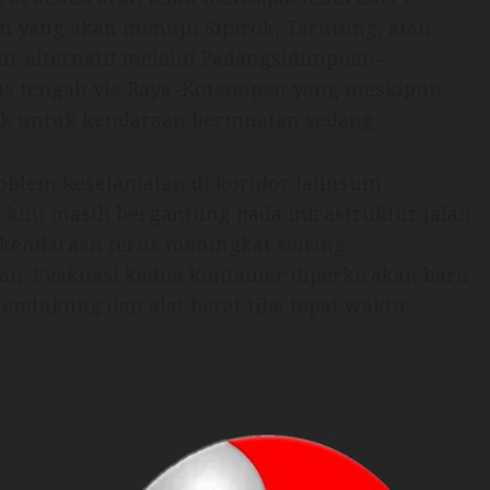
n yang akan menuju Sipirok, Tarutung, atau
r alternatif melalui Padangsidimpuan–
as tengah via Raya–Kotanopan yang meskipun
 baik untuk kendaraan bermuatan sedang.
oblem keselamatan di koridor Jalinsum
 kini masih bergantung pada infrastruktur jalan
 kendaraan terus meningkat seiring
an. Evakuasi kedua kontainer diperkirakan baru
endukung dan alat berat tiba tepat waktu.