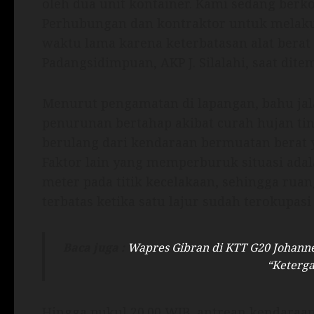
oleh dua unit kontainer. Kami sedang berko
Perhubungan dan kontraktor untuk melaku
waktu lama karena keterbatasan alat berat d
Padangsidimpuan, AKP J. Silalahi, saat ditem
Menurut pengamatan di lapangan, bahu jal
penurunan bertahap akibat curah hujan ti
berulang dari kendaraan bermuatan berat 
Faktor lain yang memperburuk situasi adalah
meter pada titik kecelakaan, sehingga ru
terbatas ketika satu lajur sudah terokupas
Baca juga :
Wapres Gibran di KTT G20 Johanne
“Keterg
Hingga pukul 20.00 WIB, antrean kendaraan 