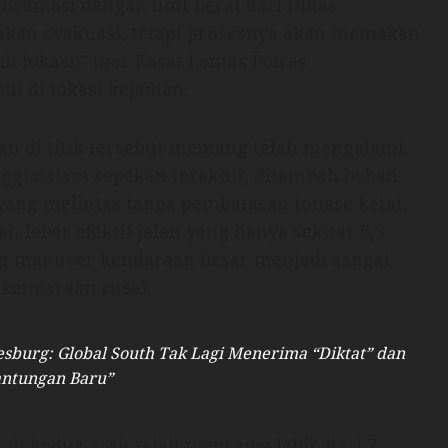
ordinasi dengan unit berat dari Dinas
kan evakuasi, tetapi prosesnya akan memakan
i lokasi,” ujar Kasat Lantas Polres
ui di lokasi kejadian.
an di titik tersebut memang telah mengalami
nggi dalam sepekan terakhir, ditambah beban
yang melintas tanpa pembatasan tonase ketat.
 lebar efektif jalan yang hanya sekitar 6,5
ang manuver kendaraan besar menjadi sangat
i kendaraan rusak.
sburg: Global South Tak Lagi Menerima “Diktat” dan
antungan Baru”
di kedua arah telah mencapai lebih dari 7