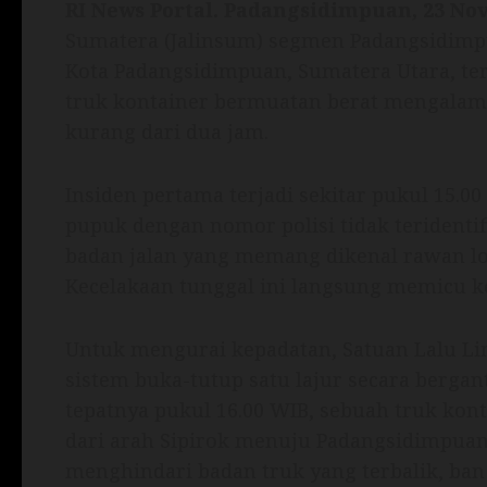
RI News Portal.
Padangsidimpuan, 23 No
Sumatera (Jalinsum) segmen Padangsidimpua
Kota Padangsidimpuan, Sumatera Utara, terh
truk kontainer bermuatan berat mengalam
kurang dari dua jam.
Insiden pertama terjadi sekitar pukul 15.0
pupuk dengan nomor polisi tidak teridentifi
badan jalan yang memang dikenal rawan lo
Kecelakaan tunggal ini langsung memicu k
Untuk mengurai kepadatan, Satuan Lalu L
sistem buka-tutup satu lajur secara berga
tepatnya pukul 16.00 WIB, sebuah truk kon
dari arah Sipirok menuju Padangsidimpuan 
menghindari badan truk yang terbalik, ban