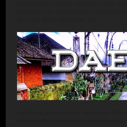
yang labil dan amblas. Upaya berulang so
manuver maju-mundur justru memperparah 
dan tidak dapat digerakkan lagi.
Akibatnya, dua kontainer berukuran 40 fe
seluruh lebar badan jalan nasional tersebut