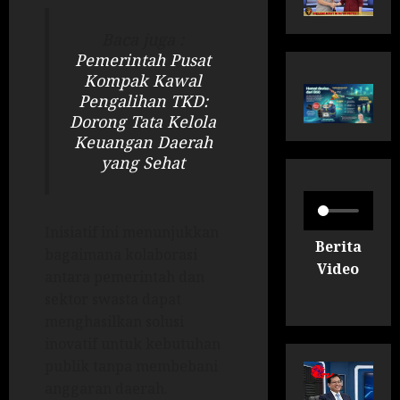
Baca juga :
Pemerintah Pusat
Kompak Kawal
Pengalihan TKD:
Dorong Tata Kelola
Keuangan Daerah
yang Sehat
Inisiatif ini menunjukkan
Berita
bagaimana kolaborasi
Video
antara pemerintah dan
sektor swasta dapat
menghasilkan solusi
inovatif untuk kebutuhan
publik tanpa membebani
anggaran daerah.