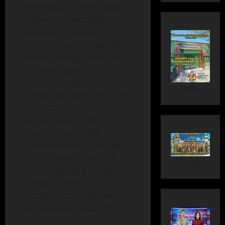
Meghantara, menjelaskan
bahwa pos pemadam
kebakaran tersebut
memiliki luas sekitar 200
meter persegi. “Mulai hari
ini, kami akan
menempatkan dua unit
iklan
kendaraan, yakni satu unit
medium pressure
berkapasitas 4.000 liter
dan satu unit mobil
penyelamatan,” ujar Bayu.
Pos ini akan dijaga oleh
Iklan
enam anggota per regu,
dengan target
pembangunan tiga pos
serupa pada tahun 2025.