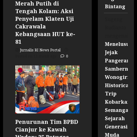
Merah Putih di
Bintang
Tengah Kolam: Aksi
Penyelam Klaten Uji
Sugeng
Cakrawala
Rudianto
Kebangsaan HUT ke-
mengenai
81
Menelusuri
Jurnalis RI News Portal
Jejak
Posted on 12 menit ago
0
Pangeran
Sambernyaw
Wonogiri
Historical
Trip
Kobarkan
Semangat
Sejarah
Penurunan Tim BPBD
Generasi
Cianjur ke Kawah
Muda
Wadon: 25 Petugas