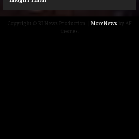
Copyright © RI News Production
|
MoreNews
by AF
themes.