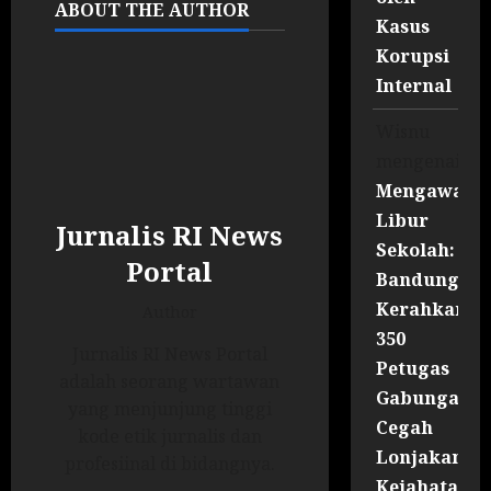
ABOUT THE AUTHOR
Kasus
Korupsi
Internal
Wisnu
mengenai
Mengawal
Libur
Jurnalis RI News
Sekolah:
Portal
Bandung
Kerahkan
Author
350
Jurnalis RI News Portal
Petugas
adalah seorang wartawan
Gabungan
yang menjunjung tinggi
Cegah
kode etik jurnalis dan
Lonjakan
profesiinal di bidangnya.
Kejahatan