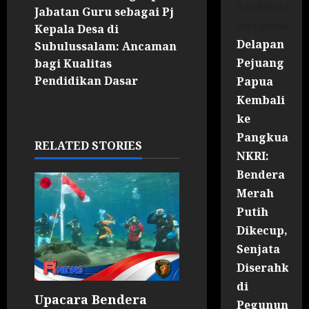
Sandinata
Jabatan Guru sebagai Pj
mengenai
Kepala Desa di
Delapan
Subulussalam: Ancaman
Pejuang
bagi Kualitas
Pendidikan Dasar
Papua
Kembali
ke
Pangkuan
RELATED STORIES
NKRI:
Bendera
Merah
Putih
Dikecup,
Senjata
Diserahkan
di
Upacara Bendera
Pegununga