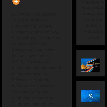
Yogyakarta,
yang selalu
mengawal
RI News Portal.
Jakarta,
kegiatan
13 Oktober 2025
—
Kodim
Gubernur DKI Jakarta,
073/Kulon
Pramono Anung Wibowo,
Progo
meresmikan pos pemadam
kebakaran baru di
Kebayoran Lama, Jakarta
Selatan, pada Senin
(13/10). Peresmian ini
menandai langkah inovatif
dalam pembiayaan
infrastruktur publik
melalui skema
creative
financing
, yang tidak
membebani Anggaran
Pendapatan dan Belanja