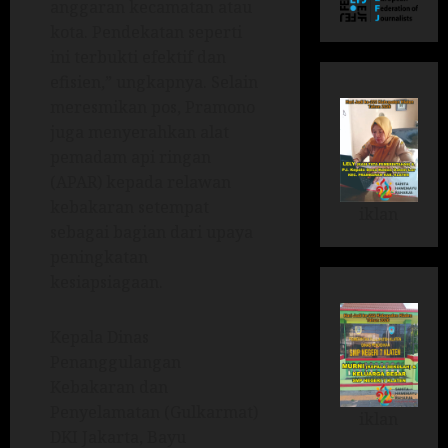
anggaran kecamatan atau
kota. Pendekatan seperti
ini terbukti efektif dan
efisien,” ungkapnya. Selain
meresmikan pos, Pramono
juga menyerahkan alat
pemadam api ringan
(APAR) kepada relawan
kebakaran setempat
iklan
sebagai bagian dari upaya
peningkatan
kesiapsiagaan.
Kepala Dinas
Penanggulangan
Kebakaran dan
Penyelamatan (Gulkarmat)
iklan
DKI Jakarta, Bayu