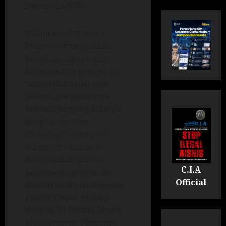
Daerah (APBD).
Dalam sambutannya,
Pramono menyatakan
kebahagiaannya atas
keberhasilan proyek ini.
“Ini adalah salah satu
bentuk pos pemadam
kebakaran yang dibiayai
dengan
creative
financing
,” ujarnya di
lokasi peresmian. Ia
menjelaskan bahwa
C.I.A
pendanaan proyek ini
Official
dilakukan melalui skema
ruislag
(tukar guling)
dengan PT Pasifik Equity
Management. Pemprov