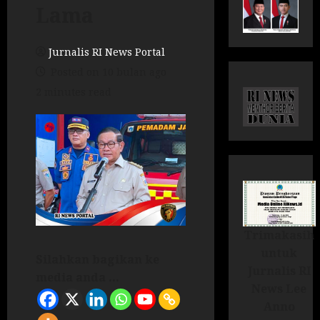
Lama
Jurnalis RI News Portal
Posted on 10 bulan ago
2 minutes read
Trimakasih
untuk
Silahkan bagikan ke
Jurnalis RI
media anda ...
News Lee
Anno