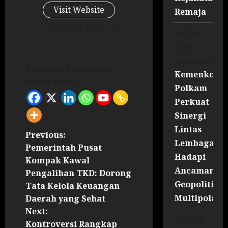
Visit Website
Remaja
View All Posts
Sultan
Liwa
mengenai
Silahkan bagikan ke
Kemenko
media anda ...
Polkam
Perkuat
Sinergi
Lintas
Previous:
Lembaga
Pemerintah Pusat
Hadapi
Kompak Kawal
Ancaman
Pengalihan TKD: Dorong
Geopolitik
Tata Kelola Keuangan
Multipolar
Daerah yang Sehat
Next:
Sammy
Kontroversi Rangkap