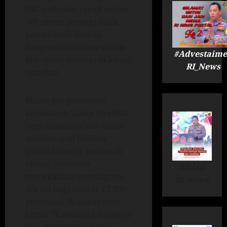
DKI menukar tanah seluas
301 meter persegi milik
pemerintah daerah
dengan lahan baru seluas
#Advestaime
600 meter persegi di lokasi
RI_News
tersebut.
Selain pos pemadam
kebakaran, lahan tersebut
juga dimanfaatkan untuk
membangun fasilitas
publik lainnya, termasuk
taman. Pramono
#Iklan
menekankan pentingnya
RI_News
pos ini bagi sekitar 17.000
penduduk di Kebayoran
Lama. “Kawasan ini hingga