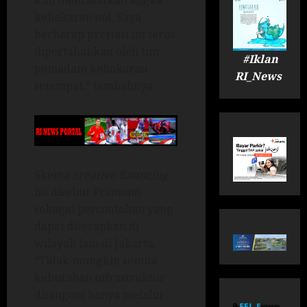
kini mencatatkan angka
kebakaran nol. Saya
berharap prestasi ini terus
dipertahankan oleh tim
#Iklan
pemadam kebakaran
RI_News
setempat,” tambahnya.
Skema
creative financing
ini disebut Pramono
sebagai percontohan yang
dapat diterapkan di
wilayah lain di Jakarta.
“Tidak mungkin semua
kebutuhan infrastruktur
ditangani hanya melalui