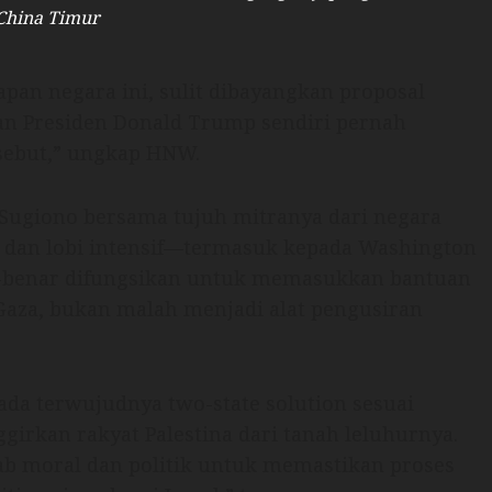
China Timur
lapan negara ini, sulit dibayangkan proposal
kan Presiden Donald Trump sendiri pernah
sebut,” ungkap HNW.
 Sugiono bersama tujuh mitranya dari negara
 dan lobi intensif—termasuk kepada Washington
-benar difungsikan untuk memasukkan bantuan
aza, bukan malah menjadi alat pengusiran
da terwujudnya two-state solution sesuai
girkan rakyat Palestina dari tanah leluhurnya.
ab moral dan politik untuk memastikan proses