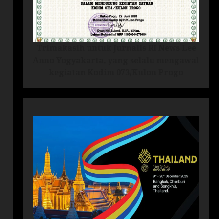
Trimakasih untuk Jurnalis RI News Lee
Anno Yogyakarta, yang selalu mengawal
kegiatan Kodim 073/Kulon Progo