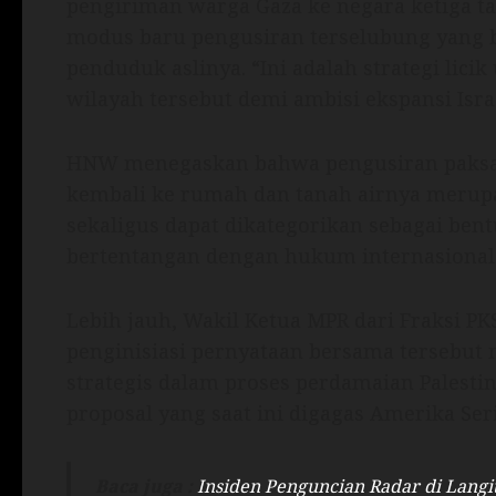
pengiriman warga Gaza ke negara ketiga t
modus baru pengusiran terselubung yang 
penduduk aslinya. “Ini adalah strategi l
wilayah tersebut demi ambisi ekspansi Israe
HNW menegaskan bahwa pengusiran paksa 
kembali ke rumah dan tanah airnya merupa
sekaligus dapat dikategorikan sebagai bentuk
bertentangan dengan hukum internasional 
Lebih jauh, Wakil Ketua MPR dari Fraksi P
penginisiasi pernyataan bersama tersebut 
strategis dalam proses perdamaian Palesti
proposal yang saat ini digagas Amerika Seri
Baca juga :
Insiden Penguncian Radar di Langi