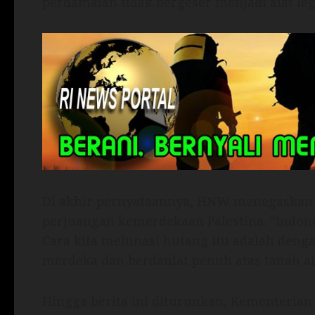
perdamaian tidak bergeser menjadi alat legi
Di akhir pernyataannya, HNW menegaskan 
perjuangan kemerdekaan Palestina. “Indone
Cara kita melunasi hutang itu adalah deng
merdeka dan berdaulat penuh atas tanah ai
Hingga berita ini diturunkan, Kementeria