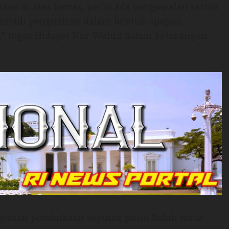
aan di atas kertas, perlu ada pengawalan serius
terjadi pengusiran dalam bentuk apapun
a,” tegas Hidayat Nur Wahid dalam keterangan
menilai pembukaan sepihak pintu Rafah serta