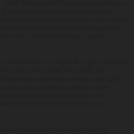
– Wakil Ketua Majelis Permusyawaratan Rakyat
Nur Wahid menyambut baik dan memberikan
ama delapan menteri luar negeri negara-negara
n tegas menolak segala bentuk penggusuran
 Jalur Gaza, baik secara terbuka maupun
n oleh Menteri Luar Negeri RI Sugiono bersama
audi, Qatar, Uni Emirat Arab, Turki, dan
h kekhawatiran internasional yang meningkat
atu arah pintu perbatasan Rafah—hanya
dak mengizinkan mereka kembali—serta
rga Palestina ke Afrika Selatan tanpa
angkah diplomatik yang sangat penting.