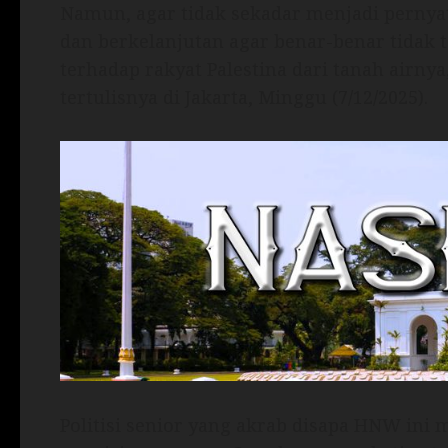
Namun, agar tidak sekadar menjadi pernyat
dan berkelanjutan agar benar-benar tidak 
terhadap rakyat Palestina dari tanah airny
tertulisnya di Jakarta, Minggu (7/12/2025).
Politisi senior yang akrab disapa HNW ini 