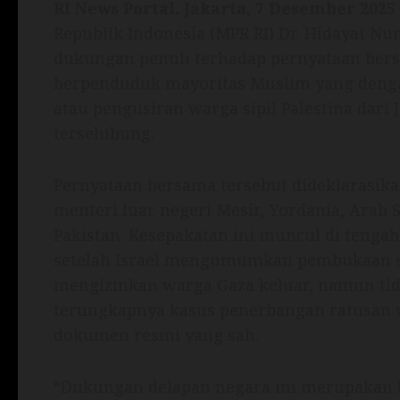
RI News Portal. Jakarta, 7 Desember 2025
Republik Indonesia (MPR RI) Dr. Hidayat 
dukungan penuh terhadap pernyataan bers
berpenduduk mayoritas Muslim yang denga
atau pengusiran warga sipil Palestina dari
terselubung.
Pernyataan bersama tersebut dideklarasika
menteri luar negeri Mesir, Yordania, Arab S
Pakistan. Kesepakatan ini muncul di tenga
setelah Israel mengumumkan pembukaan s
mengizinkan warga Gaza keluar, namun ti
terungkapnya kasus penerbangan ratusan wa
dokumen resmi yang sah.
“Dukungan delapan negara ini merupakan l