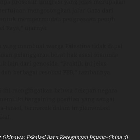
anpa prosedur imigrasi yang jelas merupakan
bertujuan mengosongkan Jalur Gaza dari
icik untuk mempermudah penguasaan penuh
l Raya,” ujarnya.
yang membuat warga Palestina tidak dapat
kan pelanggaran berat hak asasi manusia
 lain dari genosida. “Praktik ini jelas
dan berbagai resolusi PBB,” tambahnya.
KS ini mengingatkan bahwa delapan negara
memiliki bargaining position yang sangat
na-Israel, termasuk dalam implementasi
kat.
t Okinawa: Eskalasi Baru Ketegangan Jepang–China di