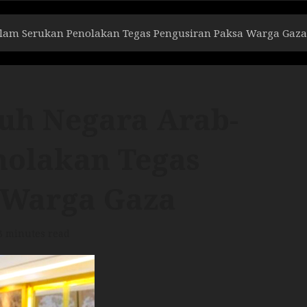
slam Serukan Penolakan Tegas Pengusiran Paksa Warga Gaza
juh Negara Arab-
nolakan Tegas
 Warga Gaza
3 minutes read