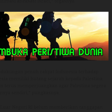
timasi aneksasi Israel,” tegasnya.
dukungan penuh rakyat Indonesia terhadap
sia memiliki hutang sejarah kepada Palestina.
an terus memperjuangkan agar Palestina segera
rnya sendiri,” pungkasnya.
n Luar Negeri RI belum memberikan tanggapan