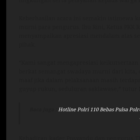
lingkungan serta pelayanan kepada warga ki
Keberhasilan acara ini semakin istimewa k
murni para pengurus. Ibu Rini, Ketua PKK R
menyampaikan apresiasi mendalam atas s
pihak.
“Kami sangat mengapresiasi keikutsertaan
berkat semangat swadaya murni dari kita, 
maaf jika dalam pelaksanaan masih terdapa
guyup rukun, seduluran saklawase,” tutur 
Baca juga :
Hotline Polri 110 Bebas Pulsa Po
Kehadiran kader Posyandu dan pengurus T