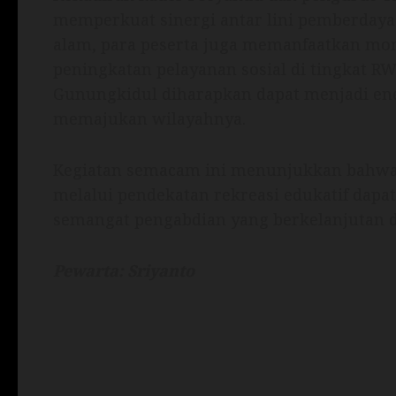
memperkuat sinergi antar lini pemberdaya
alam, para peserta juga memanfaatkan mo
peningkatan pelayanan sosial di tingkat 
Gunungkidul diharapkan dapat menjadi ene
memajukan wilayahnya.
Kegiatan semacam ini menunjukkan bahwa 
melalui pendekatan rekreasi edukatif dapat
semangat pengabdian yang berkelanjutan d
Pewarta: Sriyanto