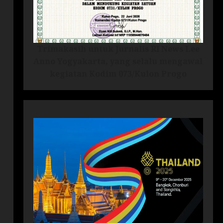
Trimakasih untuk Jurnalis RI News Lee
Anno Yogyakarta, yang selalu mengawal
kegiatan Kodim 073/Kulon Progo