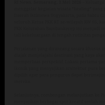
RI News. Semarang, 2 Mei 2026 –
Keluarga
menggelar kegiatan wisata “healing” yan
Daerah Istimewa Yogyakarta, pada Sabtu (2/5
seluruh Ketua PKK RT se-wilayah RW 05, ka
PKK Kelurahan Bambankerep ini menjadi 
tali kekeluargaan di tengah rutinitas peng
Perjalanan yang dirancang secara khusus ini
diajak menjelajahi destinasi yang kaya aka
memperluas perspektif. Lokasi pertama yan
ikonik yang menyajikan arsitektur pura be
dipilih agar para pengurus dapat berimajin
mereka.
Selanjutnya, rombongan melanjutkan ke Pic
menyajikan berbagai spot kreatif seolah 