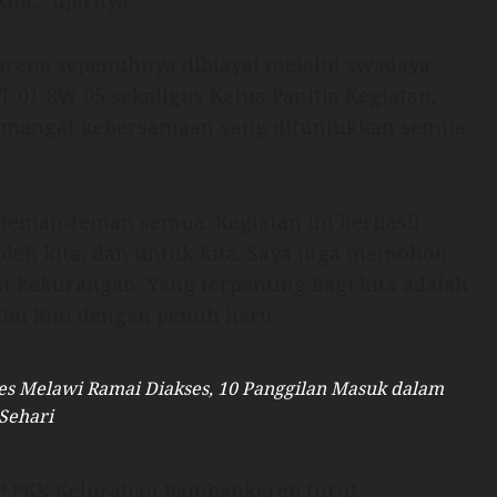
ta,” ujarnya.
arena sepenuhnya dibiayai melalui swadaya
T 01 RW 05 sekaligus Ketua Panitia Kegiatan,
emangat kebersamaan yang ditunjukkan semua
 teman-teman semua. Kegiatan ini berhasil
oleh kita, dan untuk kita. Saya juga memohon
t kekurangan. Yang terpenting bagi kita adalah
Ibu Rini dengan penuh haru.
lres Melawi Ramai Diakses, 10 Panggilan Masuk dalam
Sehari
P PKK Kelurahan Bambankerep turut