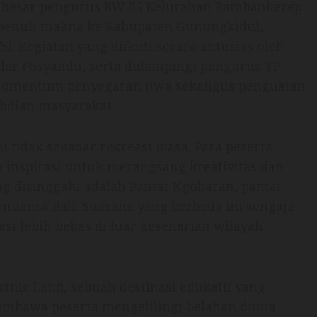
 besar pengurus RW 05 Kelurahan Bambankerep
g penuh makna ke Kabupaten Gunungkidul,
). Kegiatan yang diikuti secara antusias oleh
der Posyandu, serta didampingi pengurus TP
momentum penyegaran jiwa sekaligus penguatan
abdian masyarakat.
 tidak sekadar rekreasi biasa. Para peserta
n inspirasi untuk merangsang kreativitas dan
g disinggahi adalah Pantai Ngobaran, pantai
rnuansa Bali. Suasana yang berbeda ini sengaja
asi lebih bebas di luar keseharian wilayah
tnic Land, sebuah destinasi edukatif yang
membawa peserta mengelilingi belahan dunia