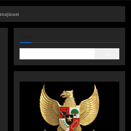
majinasi
CARI
Cari