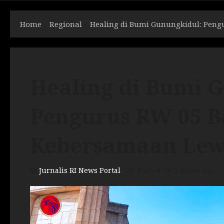
Home
Regional
Healing di Bumi Gunungkidul: Pen
Healing di Bumi 
Pengurus RW 05 
Kebersamaan Lewa
Jurnalis RI News Portal
Posted on 3 bulan ago