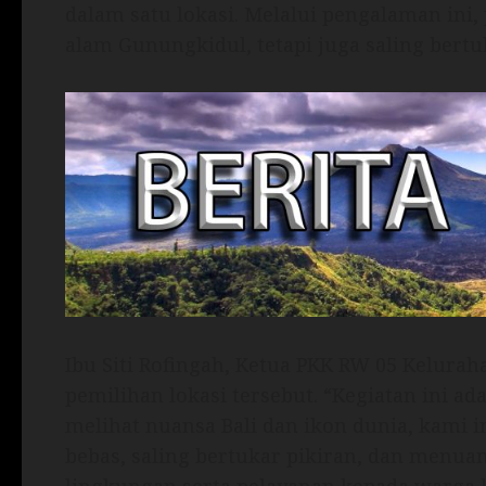
dalam satu lokasi. Melalui pengalaman ini
alam Gunungkidul, tetapi juga saling bertu
Ibu Siti Rofingah, Ketua PKK RW 05 Kelurah
pemilihan lokasi tersebut. “Kegiatan ini a
melihat nuansa Bali dan ikon dunia, kami i
bebas, saling bertukar pikiran, dan menua