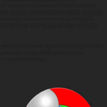
an masyarakat. Di sela menikmati keindahan
men tersebut untuk berdiskusi ringan mengenai
RW. Semangat kebersamaan yang terbangun di
rgi baru bagi seluruh pengurus RW 05 dalam
penguatan internal organisasi kemasyarakatan
 menjadi strategi efektif untuk menjaga
i tingkat akar rumput.