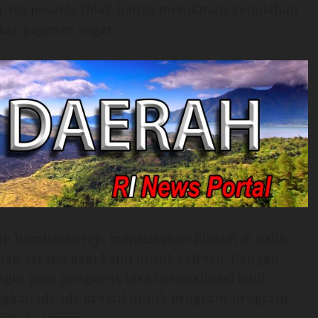
, para peserta tidak hanya menikmati keindahan
kar gagasan segar.
an Bambankerep, menjelaskan filosofi di balik
dalah sarana bagi kami untuk refresh. Dengan
ngin para pengurus bisa berimajinasi lebih
ngkan ide-ide kreatif untuk program-program