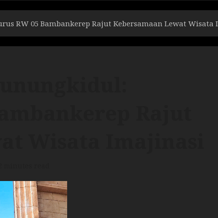
gurus RW 05 Bambankerep Rajut Kebersamaan Lewat Wisata I
Gunungkidul:
Bambankerep Rajut
t Wisata Imajinasi
2 minutes read