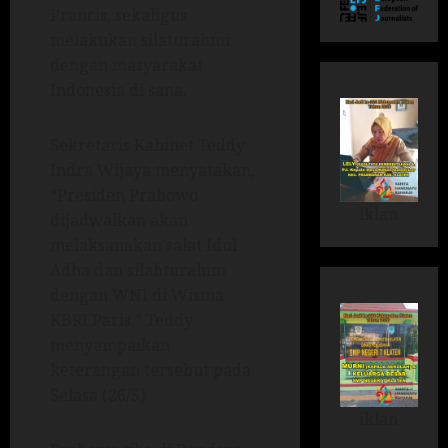
Prancis, sekaligus
melakukan silaturahmi
dengan masyarakat
Indonesia di sana.
Sekretaris Kabinet Teddy
Indra Wijaya menyatakan,
“Presiden Prabowo
iklan
dijadwalkan akan
melaksanakan salat Idul
Adha dan silahturahim
dengan WNI di Wisma
KBRI Paris.” Teddy
menyampaikan
keterangan tersebut pada
Selasa (26/5).
iklan