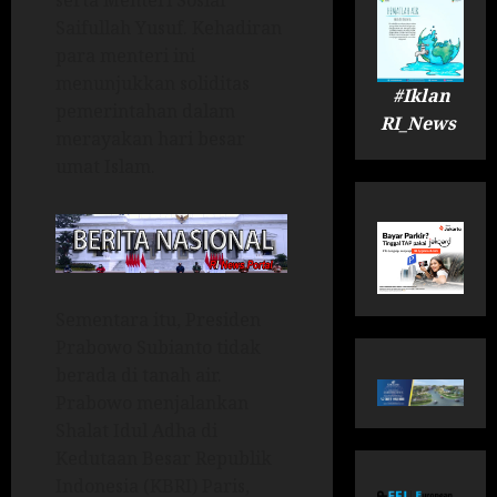
serta Menteri Sosial
Saifullah Yusuf. Kehadiran
para menteri ini
menunjukkan soliditas
#Iklan
pemerintahan dalam
RI_News
merayakan hari besar
umat Islam.
Sementara itu, Presiden
Prabowo Subianto tidak
berada di tanah air.
Prabowo menjalankan
Shalat Idul Adha di
Kedutaan Besar Republik
Indonesia (KBRI) Paris,