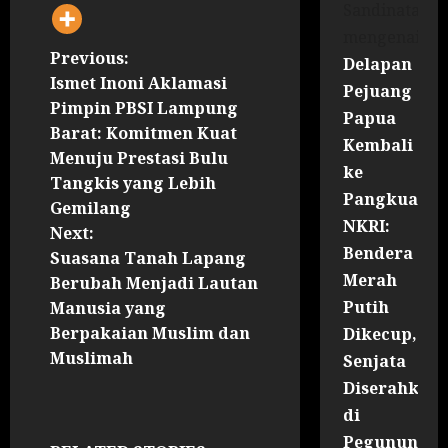
Sandinata
mengenai
Previous:
Delapan
Ismet Inoni Aklamasi
Pejuang
Pimpin PBSI Lampung
Papua
Barat: Komitmen Kuat
Kembali
Menuju Prestasi Bulu
ke
Tangkis yang Lebih
Pangkuan
Gemilang
NKRI:
Next:
Bendera
Suasana Tanah Lapang
Merah
Berubah Menjadi Lautan
Putih
Manusia yang
Berpakaian Muslim dan
Dikecup,
Muslimah
Senjata
Diserahkan
di
Pegununga