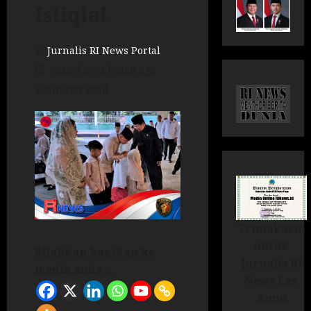
Istiqlal
Jurnalis RI News Portal
Posted on 2 bulan ago
2 minutes read
Trimakasih
untuk
Silahkan bagikan ke
Jurnalis RI
media anda ...
News Lee
Anno