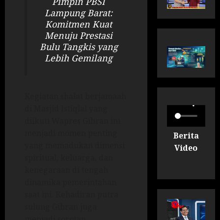
Pimpin PBSI
Lampung Barat:
Komitmen Kuat
Menuju Prestasi
Bulu Tangkis yang
Lebih Gemilang
Kegiatan shalat berjamaah
di Masjid Istiqlal yang
diikuti Wapres Gibran ini
menjadi momen penting
Berita
yang memadukan dimensi
Video
spiritual, keluarga, dan
kenegaraan di tengah
dinamika pemerintahan
saat ini. Kehadiran putra
sulung Gibran juga
menjadi sorotan,