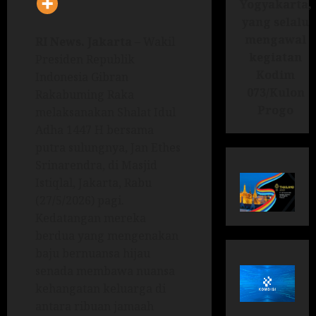
Yogyakarta,
yang selalu
mengawal
RI News.
Jakarta
– Wakil
kegiatan
Presiden Republik
Kodim
Indonesia Gibran
073/Kulon
Rakabuming Raka
Progo
melaksanakan Shalat Idul
Adha 1447 H bersama
putra sulungnya, Jan Ethes
Srinarendra, di Masjid
Istiqlal, Jakarta, Rabu
(27/5/2026) pagi.
Kedatangan mereka
berdua yang mengenakan
baju bernuansa hijau
senada membawa nuansa
kehangatan keluarga di
antara ribuan jamaah