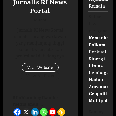
Jurnalis RI News
Remaja
Portal
Sultan
Author
Liwa
Jurnalis RI News Portal
mengenai
adalah seorang wartawan
Kemenko
yang menjunjung tinggi
Polkam
kode etik jurnalis dan
Perkuat
profesiinal di bidangnya.
Sinergi
Lintas
Visit Website
Lembaga
View All Posts
Hadapi
Ancaman
Geopolitik
Silahkan bagikan ke
Multipolar
media anda ...
Sammy