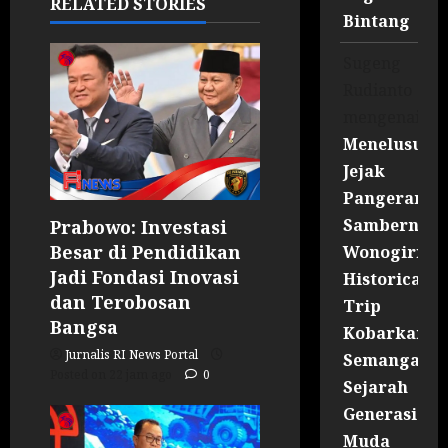
RELATED STORIES
Bintang
Sugeng
Rudianto
mengenai
Menelusuri
Jejak
Pangeran
Sambernyaw
Prabowo: Investasi
Besar di Pendidikan
Wonogiri
Jadi Fondasi Inovasi
Historical
dan Terobosan
Trip
Bangsa
Kobarkan
Jurnalis RI News Portal
Semangat
Posted on 22 jam ago
0
Sejarah
Generasi
Muda