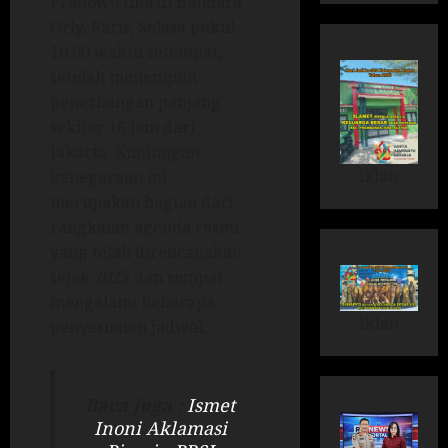
Prabowo tiba di Bandara
Orly, Paris, Selasa pukul
10.00 waktu setempat,
setelah menempuh
penerbangan panjang
sekitar 16 jam dari
Jakarta. Kunjungan
iklan
kenegaraan ini
merupakan bagian dari
rangkaian agenda resmi
yang telah direncanakan
sejak 2025 dan sempat
mengalami beberapa
Iklan
penyesuaian jadwal.
Baca juga :
Ismet
Inoni Aklamasi