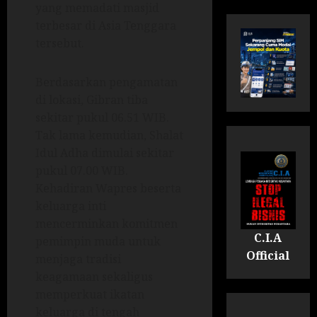
yang memadati masjid
terbesar di Asia Tenggara
tersebut.
Berdasarkan pengamatan
di lokasi, Gibran tiba
sekitar pukul 06.51 WIB.
Tak lama kemudian, Shalat
Idul Adha dimulai sekitar
pukul 07.00 WIB.
Kehadiran Wapres beserta
keluarga inti
mencerminkan komitmen
C.I.A
pemimpin muda untuk
Official
menjaga tradisi
keagamaan sekaligus
memperkuat ikatan
keluarga di tengah