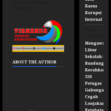
Pewarta : Albertus
Kasus
Parikesit
Korupsi
Internal
Wisnu
mengenai
Mengawal
Libur
Sekolah:
ABOUT THE AUTHOR
Bandung
Kerahkan
350
Petugas
Gabungan
Cegah
Lonjakan
Kejahatan