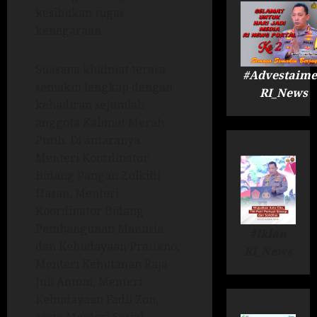
kesibukan tugas
kenegaraan.
Suasana khidmat terasa
#Advestaime
semakin lengkap dengan
RI_News
kehadiran sejumlah
anggota Kabinet Merah
Putih. Di antaranya
Menteri Koordinator
Bidang Pangan Zulkifli
Hasan, Menteri
Koordinator Bidang
Pembangunan Manusia
#Iklan
dan Kebudayaan Pratikno,
RI_News
Menteri Kehutanan Raja
Juli Antoni, Menteri
Kebudayaan Fadli Zon,