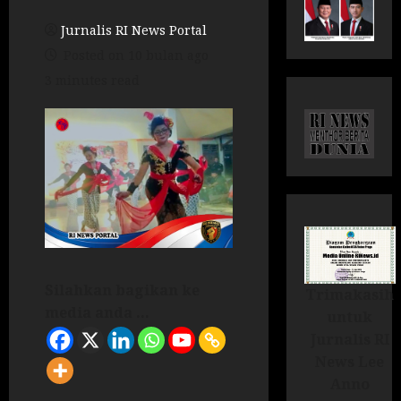
Jurnalis RI News Portal
Posted on 10 bulan ago
3 minutes read
Silahkan bagikan ke
Trimakasih
media anda ...
untuk
Jurnalis RI
News Lee
Anno