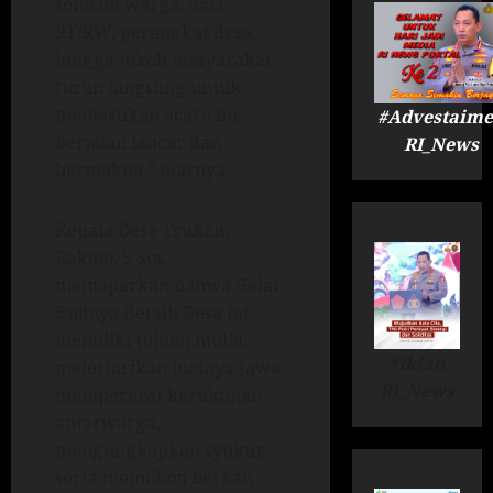
seluruh warga, dari
RT/RW, perangkat desa,
hingga tokoh masyarakat,
turun langsung untuk
memastikan acara ini
#Advestaime
berjalan lancar dan
RI_News
bermakna,” ujarnya.
Kepala Desa Trukan,
Rakino, S.Sos,
memaparkan bahwa Gelar
Budaya Bersih Desa ini
memiliki tujuan mulia:
#Iklan
melestarikan budaya Jawa,
RI_News
mempererat kerukunan
antarwarga,
mengungkapkan syukur,
serta memohon berkah