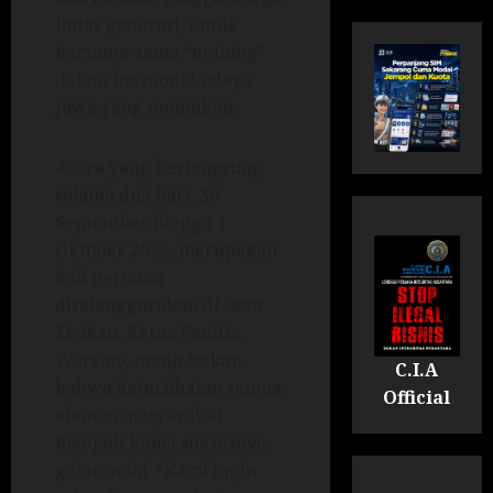
lintas generasi, untuk
bersama-sama “ngibing”
dalam harmoni budaya
Jawa yang memukau.
Acara yang berlangsung
selama dua hari, 30
September hingga 1
Oktober 2025, merupakan
kali pertama
diselenggarakan di Desa
Trukan. Ketua Panitia,
Warsino, menjelaskan
C.I.A
bahwa keterlibatan semua
Official
elemen masyarakat
menjadi kunci suksesnya
gelaran ini. “Kami ingin