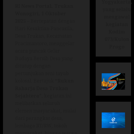
Yogyakarta,
RI News Portal. Trukan
yang selalu
Wonogiri, 1 Oktober
mengawal
2025
– Bertepatan dengan
kegiatan
Hari Kesaktian Pancasila,
Kodim
Desa Trukan, Kecamatan
073/Kulon
Pracimantoro, menggelar
Progo
acara puncak Gelar
Budaya Bersih Desa yang
ditutup dengan
pertunjukan seni tayub
kolosal. Bertajuk
“Rukun
Raharja Desa Trukan
Sejahtera”
, kegiatan ini
melibatkan seluruh
elemen masyarakat, mulai
dari perangkat desa,
lembaga RT/RW, tokoh
masyarakat, hingga warga