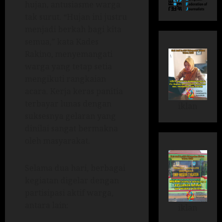
hujan, antusiasme warga
tak surut. “Hujan ini justru
menjadi berkah bagi kita
semua,” kata Kades
Rakino, menyemangati
warga yang tetap setia
mengikuti rangkaian
acara. Kerja keras panitia
terbayar lunas dengan
iklan
suksesnya gelaran yang
dinilai sangat bermakna
oleh masyarakat.
Selama dua hari, berbagai
kegiatan digelar dengan
partisipasi aktif warga,
antara lain:
iklan