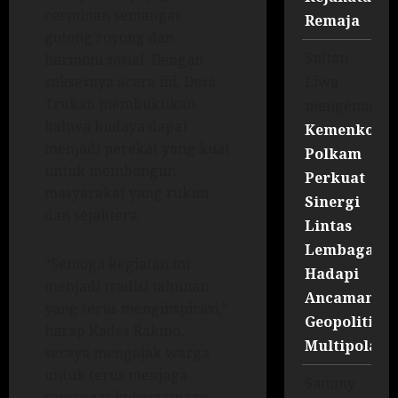
cerminan semangat
Remaja
gotong royong dan
Sultan
harmoni sosial. Dengan
Liwa
suksesnya acara ini, Desa
Trukan membuktikan
mengenai
bahwa budaya dapat
Kemenko
menjadi perekat yang kuat
Polkam
untuk membangun
Perkuat
masyarakat yang rukun
Sinergi
dan sejahtera.
Lintas
Lembaga
“Semoga kegiatan ini
Hadapi
menjadi tradisi tahunan
Ancaman
yang terus menginspirasi,”
Geopolitik
harap Kades Rakino,
Multipolar
seraya mengajak warga
untuk terus menjaga
Sammy
semangat kebersamaan.