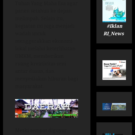
Tuhan Yang Maha Esa agar
panen setahun ke depan
melimpah. Selain itu,
#Iklan
kegiatan ini juga menjadi
RI_News
wadah untuk
menggerakkan ekonomi
lokal melalui keterlibatan
UMKM, memberikan
ruang kreativitas seni
antar dusun, dan
menyediakan hiburan bagi
masyarakat.
Meski sempat diguyur