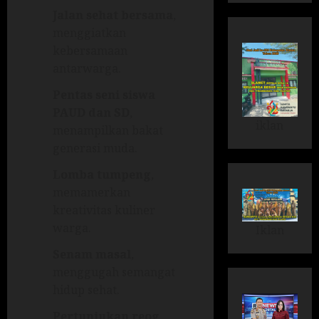
Jalan sehat bersama
,
menggiatkan
kebersamaan
antarwarga.
Pentas seni siswa
PAUD dan SD
,
iklan
menampilkan bakat
generasi muda.
Lomba tumpeng
,
memamerkan
kreativitas kuliner
warga.
Iklan
Senam masal
,
menggugah semangat
hidup sehat.
Pertunjukan reog