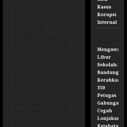
Acara ini mendapat
Kasus
dukungan penuh dari
Korupsi
Camat Pracimantoro,
Internal
Danramil 13 Pracimantoro,
dan Kapolsek
Wisnu
Pracimantoro, yang turut
mengenai
hadir untuk memastikan
Mengawal
kelancaran dan keamanan
Libur
kegiatan. Kehadiran
Sekolah:
mereka menjadi simbol
Bandung
sinergi antara pemerintah
Kerahkan
dan masyarakat dalam
350
melestarikan budaya lokal.
Petugas
Gabungan
Gelar Budaya Bersih Desa
Cegah
Trukan 2025 tidak hanya
menjadi ajang pelestarian
Lonjakan
budaya, tetapi juga
Kejahatan