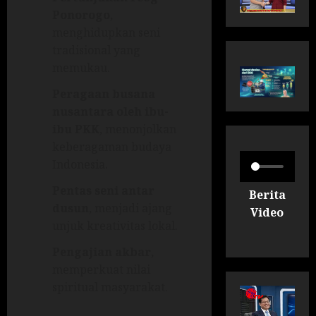
Ponorogo
,
menghidupkan seni
tradisional yang
memukau.
Peragaan busana
nusantara oleh ibu-
ibu PKK
, menonjolkan
keberagaman budaya
Indonesia.
Pentas seni antar
Berita
dusun
, menjadi ajang
Video
unjuk kreativitas lokal.
Pengajian akbar
,
memperkuat nilai
spiritual masyarakat.