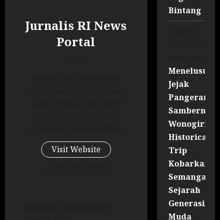
Bintang
Jurnalis RI News
Sugeng
Portal
Rudianto
mengenai
Author
Menelusuri
Jurnalis RI News Portal
Jejak
adalah seorang wartawan
Pangeran
yang menjunjung tinggi
Sambernyaw
kode etik jurnalis dan
Wonogiri
profesiinal di bidangnya.
Historical
Visit Website
Trip
Kobarkan
View All Posts
Semangat
Sejarah
Generasi
Silahkan bagikan ke
Muda
media anda ...