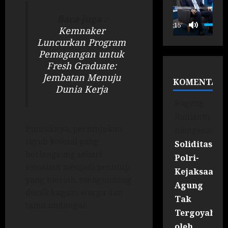
P
Baca juga :
00:15
Kemnaker
Luncurkan Program
Pemagangan untuk
Fresh Graduate:
Jembatan Menuju
KOMENTAR
Dunia Kerja
Sugeng
Rudianto
Puncaknya, pertunjukan
mengenai
tayub kolosal yang
Soliditas
berlangsung sehari
Polri-
semalam menjadi penutup
Kejaksaan
yang meriah, mengundang
Agung
decak kagum warga dan
Tak
tamu undangan.
Tergoyahka
oleh