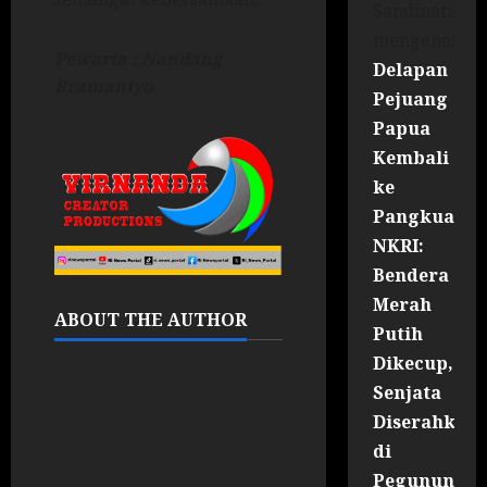
Sandinata
mengenai
Pewarta : Nandang
Delapan
Bramantyo
Pejuang
Papua
Kembali
ke
Pangkuan
NKRI:
Bendera
Merah
ABOUT THE AUTHOR
Putih
Dikecup,
Senjata
Diserahkan
di
Pegununga