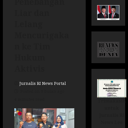
Penebangan
Liar dan
Lelang
Mencurigaka
n ke Tim
Hukum
Aktivis
Jurnalis RI News Portal
Posted on 9 bulan ago
4 minutes read
Trimakasih
untuk
Jurnalis RI
News Lee