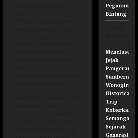
Pegununga
paralegal di Indonesia,
menaungi tim ini dengan
Bintang
fokus pada peningkatan
Sugeng
integritas hukum. Donny
Rudianto
Andretti, yang memiliki
mengenai
rekam jejak menangani
Menelusuri
perkara pidana dan
perdata, menambahkan
Jejak
bahwa kasus ini
Pangeran
mencerminkan pola mafia
Sambernyaw
tanah yang sistematis:
Wonogiri
manipulasi lelang,
Historical
pembalikan dokumen, dan
Trip
eksploitasi agunan untuk
Kobarkan
kepentingan pihak ketiga.
Semangat
“Kami akan tindak lanjuti
Sejarah
dengan laporan ke Polda,
Generasi
meminta perlindungan