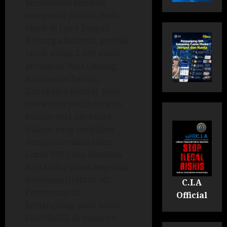
bermasalah kembali
menyoroti praktik mafia
tanah di Jawa Tengah.
Keluarga Rubiyati, pemilik
tanah seluas 2.659 meter
persegi di Desa Gedong,
Kecamatan Patean,
Kabupaten Kendal, telah
menerima perlindungan
hukum dari tim kuasa
hukum yang terafiliasi
dengan Gerakan Jalan
Lurus (GJL) dan Gerakan
Anti Mafia Tanah Republik
Indonesia (GAMAT-RI).
C.I.A
Pertemuan ini
Official
berlangsung pada Senin
(3/11/2025), di mana tim