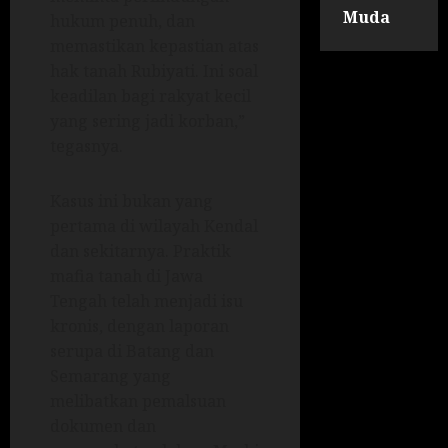
Muda
hukum penuh, dan
memastikan kepastian atas
hak tanah Rubiyati. Ini soal
keadilan bagi rakyat kecil
yang sering jadi korban,”
tegasnya.
Kasus ini bukan yang
pertama di wilayah Kendal
dan sekitarnya. Praktik
mafia tanah di Jawa
Tengah telah menjadi isu
kronis, dengan laporan
serupa di Batang dan
Semarang yang
melibatkan pemalsuan
dokumen dan