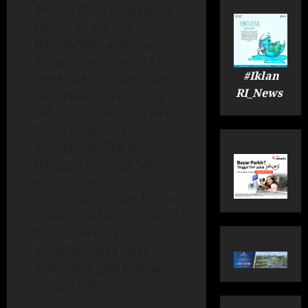
dengan sisa hutang hanya
sekitar Rp 229 juta.
Namun, hasil lelang yang
diduga terjadi pada 17
#Iklan
September 2025 menjual
RI_News
aset tersebut seharga Rp
255 juta—jauh di bawah
harga pasar yang
mencapai Rp 500 juta—
sehingga keluarga hanya
menerima kelebihan
bayar Rp 25,75 juta. Lebih
ironis, penebangan kayu di
lahan tersebut sudah
dilakukan sejak awal
September, jauh sebelum
tanggal lelang resmi.