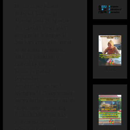
Menurut penjelasan
Rubiyati, kronologi
dimulai pada 26 Agustus
2025, ketika BPR EMAS
menggelar lelang awal.
Dua hari kemudian, surat
keterangan pelunasan
dikirim, meski baru
sampai ke tangan
iklan
keluarga pada 27
September.
Pemberitahuan hasil
lelang pada 25 September
hanya berisi nomor risalah
tanpa nama pemenang.
Suami Rubiyati bahkan
sempat menebang
iklan
sebagian kayu pada 2