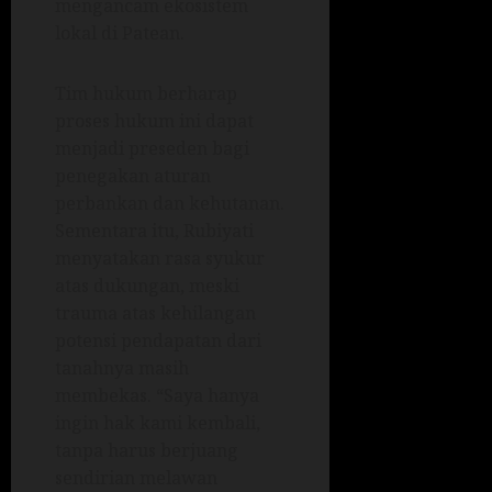
mengancam ekosistem
lokal di Patean.
Tim hukum berharap
proses hukum ini dapat
menjadi preseden bagi
penegakan aturan
perbankan dan kehutanan.
Sementara itu, Rubiyati
menyatakan rasa syukur
atas dukungan, meski
trauma atas kehilangan
potensi pendapatan dari
tanahnya masih
membekas. “Saya hanya
ingin hak kami kembali,
tanpa harus berjuang
sendirian melawan