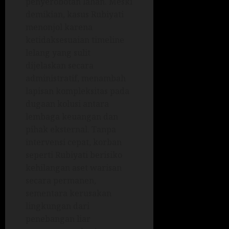
penyerobotan lahan. Meski
demikian, kasus Rubiyati
menonjol karena
ketidaksesuaian timeline
lelang yang sulit
dijelaskan secara
administratif, menambah
lapisan kompleksitas pada
dugaan kolusi antara
lembaga keuangan dan
pihak eksternal. Tanpa
intervensi cepat, korban
seperti Rubiyati berisiko
kehilangan aset warisan
secara permanen,
sementara kerusakan
lingkungan dari
penebangan liar