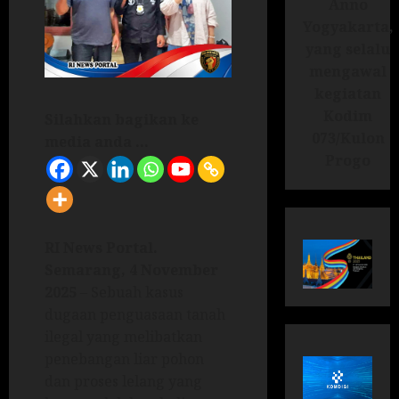
Anno
Yogyakarta,
yang selalu
mengawal
kegiatan
Kodim
Silahkan bagikan ke
073/Kulon
media anda ...
Progo
RI News Portal.
Semarang, 4 November
2025
– Sebuah kasus
dugaan penguasaan tanah
ilegal yang melibatkan
penebangan liar pohon
dan proses lelang yang