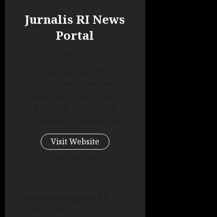
Jurnalis RI News
Portal
Author
Jurnalis RI News Portal
adalah seorang wartawan
yang menjunjung tinggi
kode etik jurnalis dan
profesiinal di bidangnya.
Visit Website
View All Posts
Silahkan bagikan ke
media anda ...