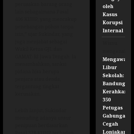
perusakan barang orang
oleh
lain sebagaimana Pasal
Kasus
406 KUHP, yang mencakup
Korupsi
penebangan pohon tanpa
Internal
izin,” ujar Sukindar, yang
juga menjabat sebagai
Wisnu
Wakil Ketua GJL dan
mengenai
GAMAT-RI Jawa Tengah. Ia
Mengawal
menambahkan, sanksi
Libur
pidana bisa berupa
Sekolah:
penjara atau denda,
Bandung
tergantung tingkat
Kerahkan
kerusakan.
350
Petugas
Lebih lanjut, Sukindar
Gabungan
menuding adanya unsur
Cegah
penipuan berdasarkan
Lonjakan
Pasal 378 KUHP terhadap