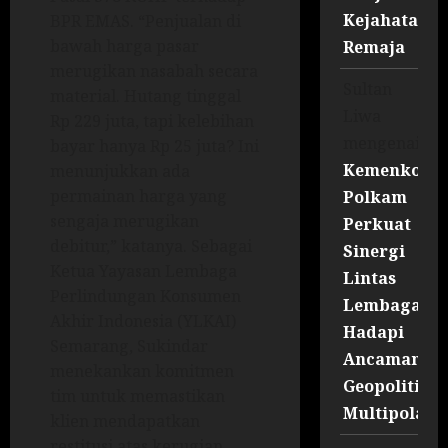
Kejahatan
BPR EMAS. “Penjualan di
bawah harga pasar
Remaja
merugikan nasabah secara
Sultan
material. Hutang tinggal
Liwa
Rp 229 juta, tapi kelebihan
mengenai
bayar hanya Rp 25 juta? Ini
Kemenko
menunjukkan ada
permainan harga yang
Polkam
sengaja merugikan
Perkuat
debitur,” katanya. Sebagai
Sinergi
Ketua Yayasan Lembaga
Lintas
Perlindungan Konsumen
Lembaga
Akhir Indonesia (YLKAI)
Hadapi
Semarang, Sukindar
Ancaman
menekankan komitmen
Geopolitik
tim untuk memastikan
Multipolar
klien mendapatkan
restitusi atas kerugian