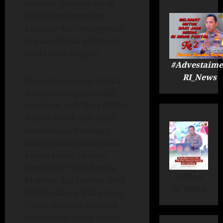
tersebut berjanji untuk
mendalami kronologi
kejadian dan melaporkan
dugaan tindak pidana ke
Polda Jawa Tengah.
#Advestaime
RI_News
Kasus ini mencuat ketika
Rubiyati, yang memiliki
Sertifikat Hak Milik (SHM)
Nomor 01346 atas tanah
warisannya, menduga
adanya manipulasi dalam
proses lelang agunan
kredit di PT BPR Enggal
#Iklan
Makmur Adi Santoso (BPR
RI_News
EMAS) cabang Kaliwungu.
Tanah tersebut awalnya
dijaminkan untuk kredit,