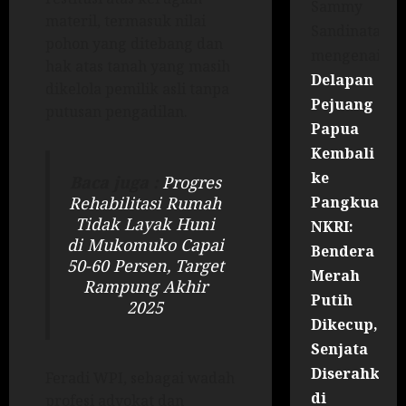
Sammy
materil, termasuk nilai
Sandinata
pohon yang ditebang dan
mengenai
hak atas tanah yang masih
Delapan
dikelola pemilik asli tanpa
Pejuang
putusan pengadilan.
Papua
Kembali
ke
Baca juga :
Progres
Pangkuan
Rehabilitasi Rumah
Tidak Layak Huni
NKRI:
di Mukomuko Capai
Bendera
50-60 Persen, Target
Merah
Rampung Akhir
Putih
2025
Dikecup,
Senjata
Diserahkan
Feradi WPI, sebagai wadah
di
profesi advokat dan