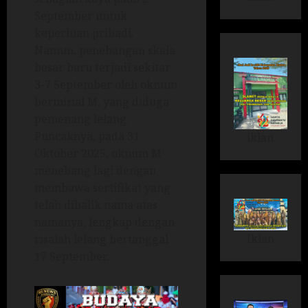
September untuk
keperluan pribadi.
Namun, penebangan skala
besar baru terjadi sekitar
3-7 September oleh oknum
berinisial M, yang diduga
pemenang lelang.
Puncaknya, pada 31
iklan
Oktober 2025, oknum M
menebang lagi dengan
membawa sertifikat yang
telah dibalik nama atas
namanya, lengkap dengan
Iklan
risalah lelang bertanggal
17 September.