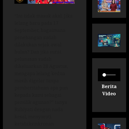
“Ini tidak masuk akal. Jika
lelang baru pada 17
September, bagaimana
penebangan sudah
dilakukan sejak awal
bulan? Dan jika surat
pelunasan sudah
dikeluarkan 28 Agustus,
mengapa lelang kedua
masih digelar tanpa
Berita
pemberitahuan apa pun
Video
kepada kami sebagai
pemilik agunan?” tanya
Rubiyati dengan nada
kesal, menyoroti
ketidaksinkronan