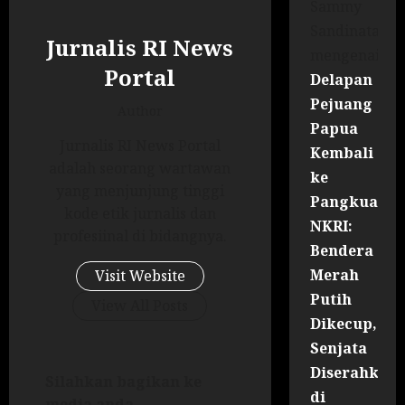
Sammy
Sandinata
Jurnalis RI News
mengenai
Portal
Delapan
Pejuang
Author
Papua
Jurnalis RI News Portal
Kembali
adalah seorang wartawan
ke
yang menjunjung tinggi
Pangkuan
kode etik jurnalis dan
NKRI:
profesiinal di bidangnya.
Bendera
Merah
Visit Website
Putih
View All Posts
Dikecup,
Senjata
Diserahkan
Silahkan bagikan ke
di
media anda ...