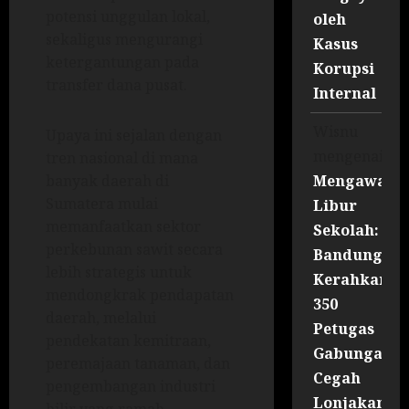
potensi unggulan lokal,
oleh
sekaligus mengurangi
Kasus
ketergantungan pada
Korupsi
transfer dana pusat.
Internal
Wisnu
Upaya ini sejalan dengan
mengenai
tren nasional di mana
Mengawal
banyak daerah di
Sumatera mulai
Libur
memanfaatkan sektor
Sekolah:
perkebunan sawit secara
Bandung
lebih strategis untuk
Kerahkan
mendongkrak pendapatan
350
daerah, melalui
Petugas
pendekatan kemitraan,
Gabungan
peremajaan tanaman, dan
Cegah
pengembangan industri
Lonjakan