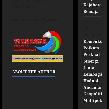
hilir yang ramah
Kejahatan
lingkungan.
Remaja
Pewarta: Indra Saputra
Sultan
Liwa
mengenai
Kemenko
Polkam
Perkuat
Sinergi
Lintas
ABOUT THE AUTHOR
Lembaga
Hadapi
Ancaman
Geopolitik
Multipolar