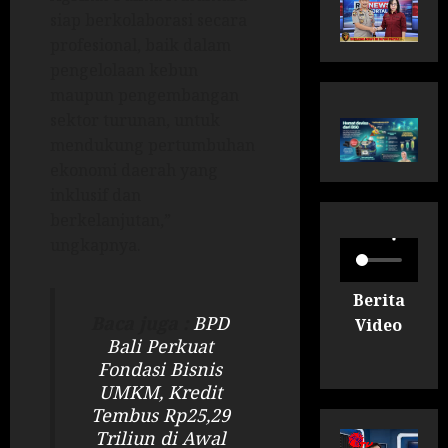
siap berkolaborasi secara
profesional, baik dalam
pengelolaan kebun
maupun pengembangan
sektor turunan, untuk
mendukung pertumbuhan
ekonomi daerah yang
inklusif dan
berkelanjutan,”
ungkapnya.
Berita
Baca juga :
BPD
Video
Bali Perkuat
Fondasi Bisnis
UMKM, Kredit
Tembus Rp25,29
Triliun di Awal