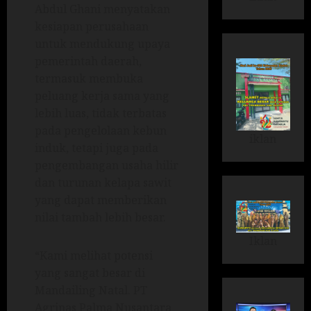
Abdul Ghani menyatakan
kesiapan perusahaan
untuk mendukung upaya
pemerintah daerah,
termasuk membuka
peluang kerja sama yang
lebih luas, tidak terbatas
pada pengelolaan kebun
iklan
induk, tetapi juga pada
pengembangan usaha hilir
dan turunan kelapa sawit
yang dapat memberikan
nilai tambah lebih besar.
Iklan
“Kami melihat potensi
yang sangat besar di
Mandailing Natal. PT
Agrinas Palma Nusantara