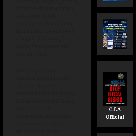
ini menjadi bagian penting
dari strategi pemerintah
kabupaten untuk
mengoptimalkan potensi
perkebunan kelapa sawit
sebagai salah satu pilar
utama Pendapatan Asli
Daerah (PAD).
Rombongan bupati
diterima langsung oleh
Direktur Utama PT
Agrinas Palma Nusantara,
Mohammad Abdul Ghani,
beserta jajaran
C.I.A
manajemen perusahaan.
Official
Pertemuan tersebut
berlangsung dalam