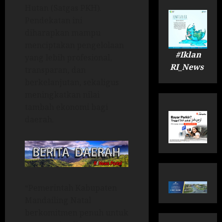
Hutan (Satgas PKH).
Pendekatan ini
diharapkan mampu
menciptakan pengelolaan
#Iklan
yang lebih profesional,
RI_News
transparan, dan
berkelanjutan, sekaligus
meningkatkan nilai
tambah ekonomi bagi
daerah.
“Pemerintah Kabupaten
Mandailing Natal
berkomitmen penuh untuk