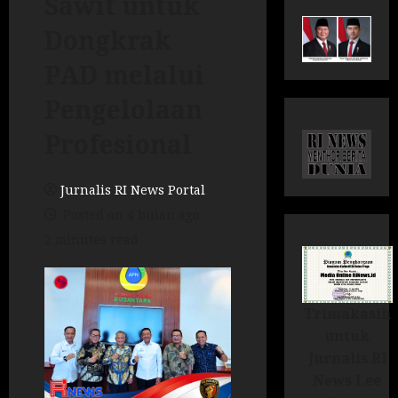
Sawit untuk
Dongkrak
PAD melalui
Pengelolaan
Profesional
Jurnalis RI News Portal
Posted on 4 bulan ago
2 minutes read
Trimakasih
untuk
Jurnalis RI
News Lee