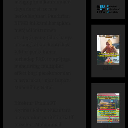
mengoptimalkan sumber
daya daerah secara
berkelanjutan. Pendirian
BUMD ini kami harapkan
menjadi instrumen
strategis yang tidak hanya
meningkatkan kontribusi
sektor perkebunan
terhadap PAD, tetapi juga
mendorong multiplier
iklan
effect bagi perekonomian
masyarakat,” ujar Bupati
Mandailing Natal.
Direktur Utama PT
Agrinas Palma Nusantara
menyambut positif inisiatif
tersebut. Mohammad
iklan