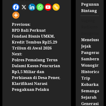
Pegununga
Bintang
Sugeng
Previous:
Rudianto
BPD Bali Perkuat
mengenai
Fondasi Bisnis UMKM,
Menelusuri
Kredit Tembus Rp25,29
Jejak
Triliun di Awal 2026
Pangeran
Next:
Sambernyaw
Polres Pemalang Terus
Wonogiri
Dalami Kasus Pencurian
Historical
Rp1,5 Miliar dan
Perhiasan di Desa Pener,
Trip
Klarifikasi Narasi
Kobarkan
Pengakuan Pelaku
Semangat
Sejarah
Generasi