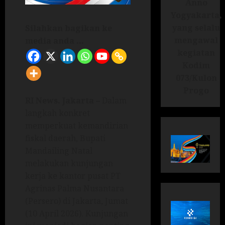
Anno
Yogyakarta,
yang selalu
Silahkan bagikan ke
mengawal
media anda ...
kegiatan
Kodim
073/Kulon
Progo
RI News. Jakarta –
Dalam
langkah konkret
memperkuat kemandirian
fiskal daerah, Bupati
Mandailing Natal
melakukan kunjungan
kerja ke kantor pusat PT
Agrinas Palma Nusantara
(Persero) di Jakarta, Jumat
(10 April 2026). Kunjungan