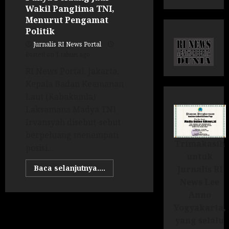
Wakil Panglima TNI,
Menurut Pengamat
Politik
Jurnalis RI News Portal
Posted on 1 tahun ago
RI News Portal. Jakarta,
Kepala Badan Keamanan
Laut (Kabakamla)
Laksamana Madya TNI
Irvansyah disebut-sebut
berpeluang menempati
Trimakasih
posisi...
untuk
Baca selanjutnya....
Jurnalis RI
News Lee
Anno
Yogyakarta,
yang selalu