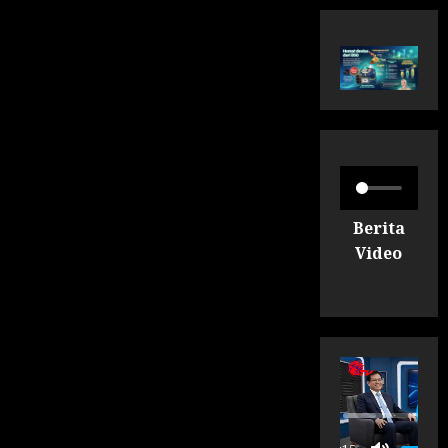
Berita
Video
P