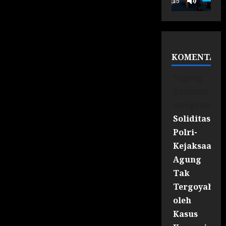
00:15
KOMENTAR
Sugeng
Rudianto
mengenai
Soliditas
Polri-
Kejaksaan
Agung
Tak
Tergoyahka
oleh
Kasus