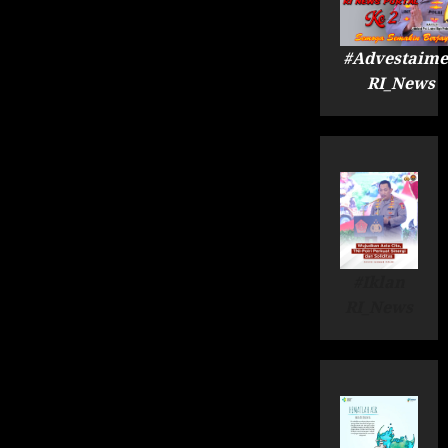
#Advestaime
RI_News
#Iklan
RI_News