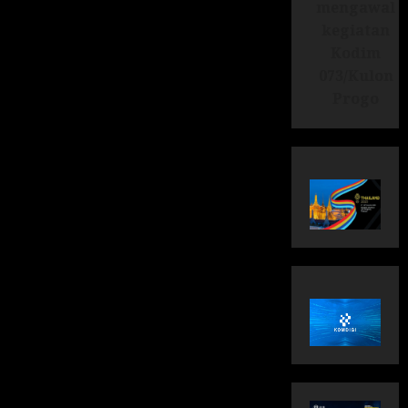
mengawal
kegiatan
Kodim
073/Kulon
Progo