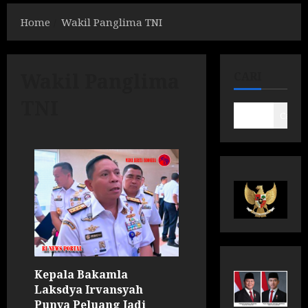
Home
Wakil Panglima TNI
Wakil Panglima
CARI
TNI
Cari
Kepala Bakamla
Laksdya Irvansyah
Punya Peluang Jadi