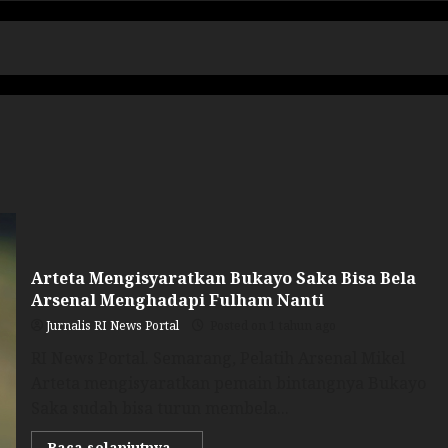
Arteta Mengisyaratkan Bukayo Saka Bisa Bela
Arsenal Menghadapi Fulham Nanti
Jurnalis RI News Portal
Posted on 1 tahun ago
RI News Portal. Semarang, Pelatih Arsenal Mikel
Arteta mengisyaratkan pemain bintangnya Bukayo
Saka sudah bisa turun membela...
Baca selanjutnya....