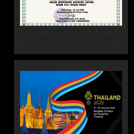
Trimakasih untuk Jurnalis RI News Lee
Anno Yogyakarta, yang selalu mengawal
kegiatan Kodim 073/Kulon Progo