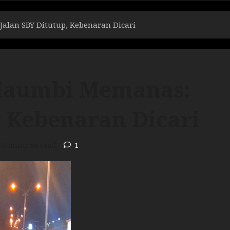
lan SBY Ditutup, Kebenaran Dicari
Maumbi Memanas:
, Kebenaran Dicari
3 minutes read
1