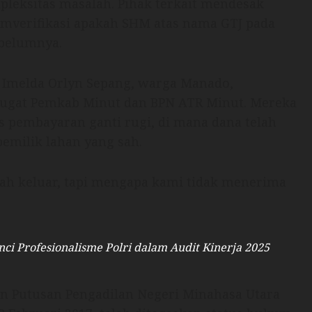
leksitas masalah. Pihak terkait mendesak
mverifikasi apakah SHM atas nama GTJ pada
belumnya.
, Imelda Orlyn Sepang, warga Manado,
gat Pemkab Minut dan BPN ATR Minut. Mereka
pembayaran ganti rugi, di mana dana telah
pemilik lahan yang sah.
dah keluar, tapi mengapa kami tidak menerima
.
ci Profesionalisme Polri dalam Audit Kinerja 2025
an Putusan Pengadilan Negeri Minahasa Utara