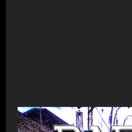
Sudarso (SBY) oleh pemilik lahan pada Seni
mendalam atas ketidakjelasan ganti rugi 
yang terungkap melalui investigasi menda
Siltje Watung, salah satu pihak yang men
adanya selisih luas lahan yang signifikan. 
tercatat atas nama YW memiliki luas 3.8
panjang lahan 105 meter dan lebar 54 meter
sebesar 2.854 m² ini memunculkan pertanya
“Kami menuntut kejelasan. Apakah ini murn
tegas Siltje Watung.