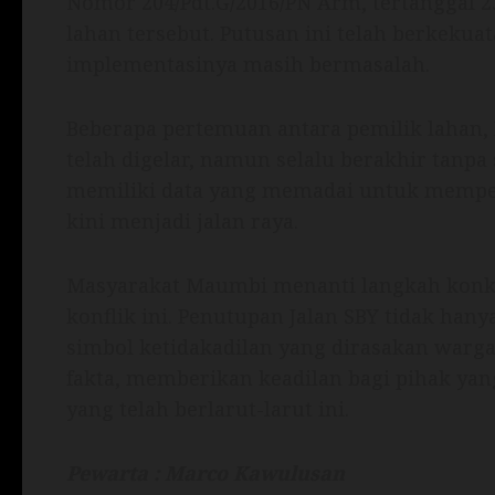
Nomor 204/Pdt.G/2016/PN Arm, tertanggal 2
lahan tersebut. Putusan ini telah berkeku
implementasinya masih bermasalah.
Beberapa pertemuan antara pemilik lahan,
telah digelar, namun selalu berakhir tanpa
memiliki data yang memadai untuk memp
kini menjadi jalan raya.
Masyarakat Maumbi menanti langkah konkr
konflik ini. Penutupan Jalan SBY tidak han
simbol ketidakadilan yang dirasakan warga
fakta, memberikan keadilan bagi pihak yan
yang telah berlarut-larut ini.
Pewarta : Marco Kawulusan