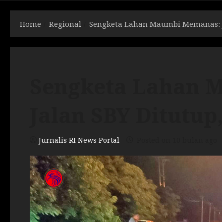
Home
Regional
Sengketa Lahan Maumbi Memanas: Ja
Sengketa Lahan 
Jalan SBY Ditutup
Jurnalis RI News Portal
Posted on 10 bulan ago