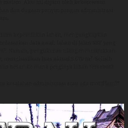
n malam. Aksi ini dipicu oleh kekecewaan
lahan dan dugaan penyimpangan administrasi
lam.
gklaim kepemilikan lahan, mengungkapkan
Berdasarkan data awal, lahan di Jalan SBY yang
56 m². Namun, pengukuran ulang menunjukkan
, menghasilkan luas aktual 5.670 m². Selisih
an besar: ke mana perginya lahan tersebut?
i kesalahan administrasi atau ada motif lain?”