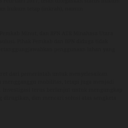
3 Februari 2017, telah ditegaskan status hukum
atan hukum tetap (inkrah), namun
 Pemkab Minut, dan BPN ATR Minahasa Utara
 solusi. Pihak Pemkab dan BPN diduga tidak
ertanggungjawabkan penggunaan lahan yang
et dari pemerintah untuk menyelesaikan
ya mengganggu mobilitas, tetapi juga menjadi
. Investigasi terus berlanjut untuk mengungkap
g dirugikan, dan mencari solusi atas sengketa