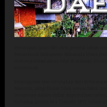
Penutupan Jalan SBY oleh pemilik lahan me
Pemerintah Kabupaten Minahasa Utara (Pem
melumpuhkan akses vital di wilayah terse
memuncak.
Kejanggalan lain terungkap dari keteranga
Maumbi, yang dinilai tidak sesuai fakta.
tercantum dalam daftar kepemilikan lahan
terhadap proses Bea Transfer (BT). Selain i