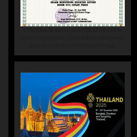
Trimakasih untuk Jurnalis RI News Lee
Anno Yogyakarta, yang selalu mengawal
kegiatan Kodim 073/Kulon Progo