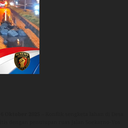
 6 Oktober 2025
–
Konflik sengketa lahan di Desa
itis dengan penutupan ruas Jalan Soekarno-Yos