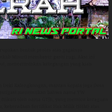
rupakan bentuk protes atas gagalnya
kab Minut) membayar ganti rugi. Aksi ini
but, mencerminkan ketegangan yang kian
n Deki Kalengkongan, mantan kepala jaga Desa
 Investigasi menemukan bahwa nama YW
, diikuti oleh nama GTJh, yang memicu keraguan
tu, keberadaan Sertifikat Hak Milik (SHM) atas