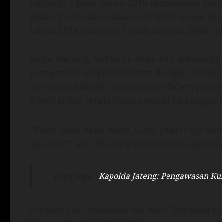
nama IO.S pada tahun 2016 menambah komp
Badan Pertanahan Nasional (BPN) untuk me
tahun 2024 tumpang tindih dengan SHM se
Siltje Watung, bersama anak alih warisnya
mengambil langkah hukum dengan menggu
menduga adanya “permainan” dalam proses 
dikeluarkan tetapi tidak sampai ke tangan 
“Kami tidak akan diam. Dana ganti rugi su
apa-apa?” ujar Watung dengan nada geram
Baca juga :
Kapolda Jateng: Pengawasan Kun
Sengketa ini bukanlah hal baru. Berdasark