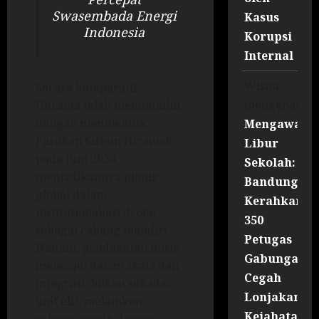
Swasembada Energi
Kasus
Indonesia
Korupsi
Internal
Wisnu
Secara komparatif,
mengenai
Ukraina telah mendahului
dengan membentuk
Mengawal
Pasukan Sistem Nirawak
Libur
pada Juni 2024,
Sekolah:
menjadikannya pionir
Bandung
global dalam
Kerahkan
institutionaliasi drone
350
sebagai cabang mandiri.
Petugas
Namun, pendekatan Rusia
Gabungan
menonjol dalam skala dan
Cegah
integrasi: bukan sekadar
Lonjakan
unit elit, melainkan
Kejahatan