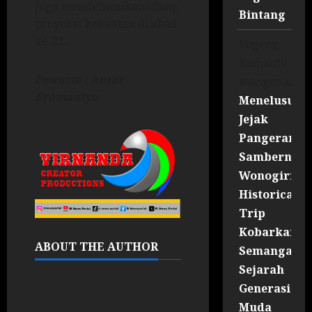
juga mendefinisikan ulang
Bintang
proyeksi kekuatan di abad
ke-21.
Sugeng
Rudianto
Pewarta : Anjar
mengenai
Bramantyo
Menelusuri
Jejak
Pangeran
Sambernyaw
Wonogiri
Historical
Trip
Kobarkan
ABOUT THE AUTHOR
Semangat
Sejarah
Generasi
Muda