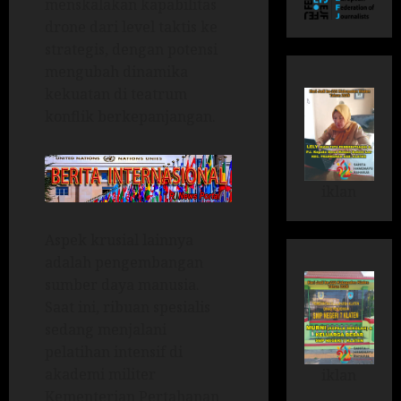
menskalakan kapabilitas
drone dari level taktis ke
strategis, dengan potensi
mengubah dinamika
kekuatan di teatrum
konflik berkepanjangan.
iklan
Aspek krusial lainnya
adalah pengembangan
sumber daya manusia.
Saat ini, ribuan spesialis
sedang menjalani
pelatihan intensif di
akademi militer
iklan
Kementerian Pertahanan