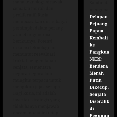
mana teknologi nirawak
Sandinata
semakin murah dan
mengenai
proliferatif, Rusia
Delapan
memposisikan diri sebagai
Pejuang
pemimpin dalam perang
Papua
asimetris generasi
Kembali
berikutnya. Potensi
ke
eskalasi teknologi ini
Pangkuan
menuntut reevaluasi
NKRI:
traktat pengendalian
Bendera
senjata, sementara
Merah
negara-negara lain
Putih
mungkin terpacu untuk
mengikuti jejak serupa.
Dikecup,
Bagi Rusia, ini adalah
Senjata
investasi strategis yang
Diserahkan
tidak hanya menjawab
di
ancaman saat ini tetapi
Pegununga