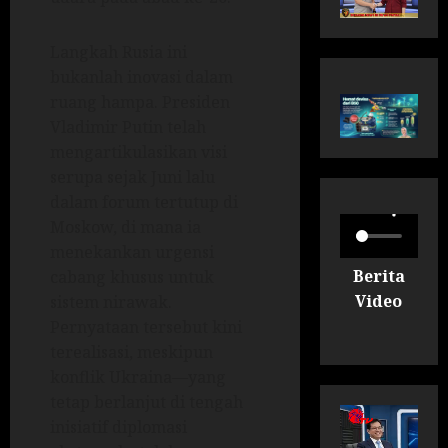
Langkah Rusia ini
bukanlah inovasi dalam
ruang hampa. Presiden
Vladimir Putin telah
mengartikulasikan visi
serupa sejak Juni lalu
dalam forum tertutup di
Moskow, di mana ia
menekankan urgensi
Berita
cabang khusus untuk
Video
sistem nirawak.
Pernyataan tersebut kini
terealisasi, meskipun
konflik Ukraina—yang
tetap berlanjut di tengah
inisiatif diplomasi