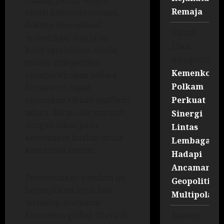
cabang penuh dengan
Remaja
rantai komando otonom,
doktrin operasional
Sultan
terdedikasi, dan jalur
Liwa
karir spesialisasi. Analis
mengenai
militer independen
Kemenko
memperkirakan bahwa
Polkam
formasi ini dapat
Perkuat
mencakup ribuan platform
udara, darat, dan maritim,
Sinergi
dengan fokus pada
Lintas
kecerdasan buatan untuk
Lembaga
koordinasi swarm.
Hadapi
Ancaman
Pembentukan pasukan ini
Geopolitik
berimplikasi lebih luas
Multipolar
terhadap arsitektur
keamanan global. Di era di
Sammy