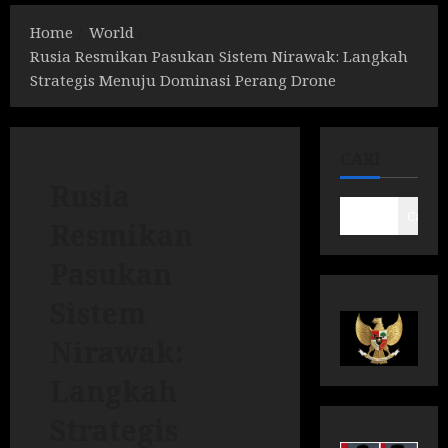
Home
World
Rusia Resmikan Pasukan Sistem Nirawak: Langkah
Strategis Menuju Dominasi Perang Drone
CARI
Rusia
Cari
Resmikan
Pasukan
Sistem
Nirawak:
Langkah
Strategis