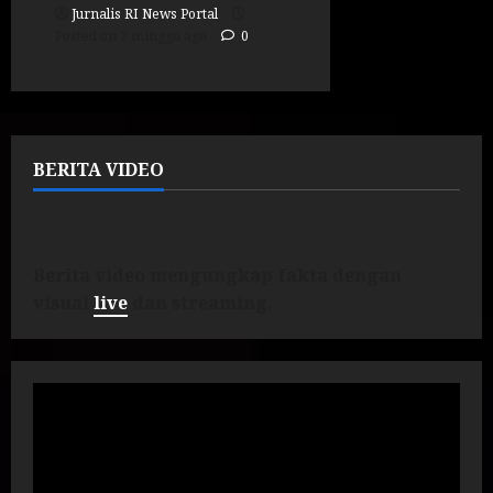
Jurnalis RI News Portal
Posted on 2 minggu ago
0
BERITA VIDEO
Berita video mengungkap fakta dengan
visual
live
dan streaming.