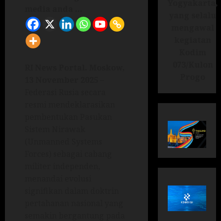
Yogyakarta,
media anda ...
yang selalu
mengawal
kegiatan
Kodim
073/Kulon
RI News Portal. Moskow,
Progo
13 November 2025
–
Federasi Rusia secara
resmi mendeklarasikan
pembentukan Pasukan
Sistem Nirawak
(Unmanned Systems
Forces) sebagai cabang
militer independen,
menandai evolusi
signifikan dalam doktrin
pertahanan nasional yang
semakin bergantung pada