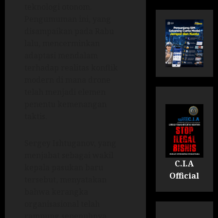
teknologi otonom.
Pengumuman ini, yang
disampaikan pada Rabu
lalu, mencerminkan
adaptasi mendalam
terhadap realitas konflik
modern di mana drone
telah menjadi elemen
penentu kemenangan
taktis.
Sergey Ishtuganov, yang
menjabat sebagai wakil
C.I.A
kepala pasukan baru
Official
tersebut, menyatakan
bahwa kerangka
organisasional telah
rampung sepenuhnya.