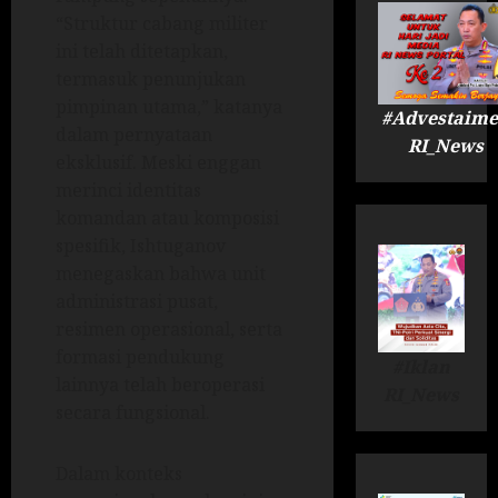
“Struktur cabang militer
ini telah ditetapkan,
termasuk penunjukan
pimpinan utama,” katanya
#Advestaime
dalam pernyataan
RI_News
eksklusif. Meski enggan
merinci identitas
komandan atau komposisi
spesifik, Ishtuganov
menegaskan bahwa unit
administrasi pusat,
resimen operasional, serta
formasi pendukung
#Iklan
lainnya telah beroperasi
RI_News
secara fungsional.
Dalam konteks