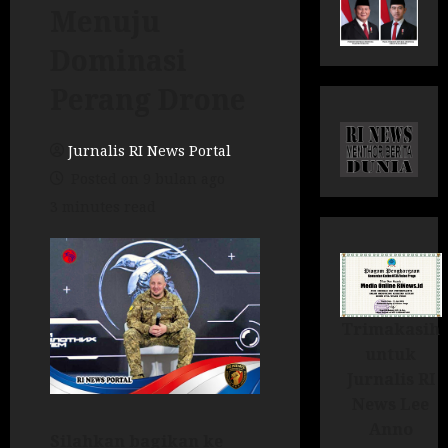
Menuju
Dominasi
Perang Drone
Jurnalis RI News Portal
Posted on 9 bulan ago
3 minutes read
Trimakasih
untuk
Jurnalis RI
News Lee
Anno
Silahkan bagikan ke