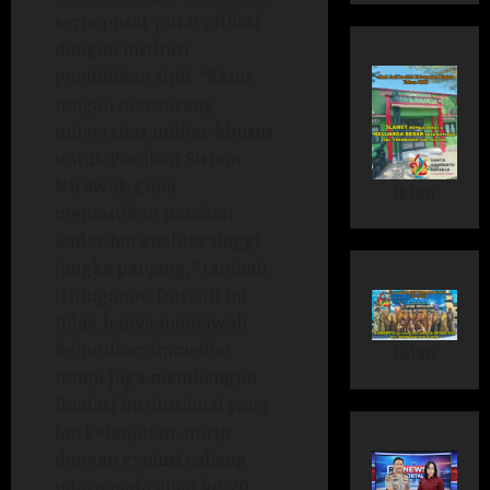
serta pusat-pusat afiliasi
dengan institusi
pendidikan sipil. “Kami
tengah merancang
universitas militer khusus
untuk Pasukan Sistem
Nirawak guna
iklan
memastikan pasokan
kader berkualitas tinggi
jangka panjang,” tambah
Ishtuganov. Inisiatif ini
tidak hanya menjawab
kebutuhan immediat
Iklan
tetapi juga membangun
fondasi institusional yang
berkelanjutan, mirip
dengan evolusi cabang
udara pada abad ke-20.