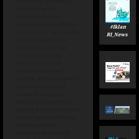
operasional, pasukan ini
dirancang untuk
berintegrasi secara
seamless dengan elemen
#Iklan
konvensional. “Semua aksi
RI_News
tempur dilaksanakan
berdasarkan rencana
terkoordinasi yang
melibatkan seluruh
kelompok pasukan,”
ujarnya, seraya menyoroti
proses ekspansi yang
sedang berlangsung
melalui penguatan unit
existing dan pembentukan
entitas baru. Pendekatan
ini menunjukkan
komitmen Rusia untuk