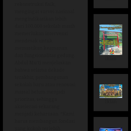
rekonstruksi fisik,
mengingat survei nasional
mengindikasikan lebih
dari 100.000 sekolah masih
memerlukan intervensi
mendesak untuk
memastikan keamanan
dan fungsionalitas gedung.
iklan
Abdul Mu’ti menjelaskan
bahwa selama dekade
terakhir, pembangunan
sekolah baru atau renovasi
massal belum menjadi
prioritas, sehingga
Iklan
akselerasi sekarang
menjadi keharusan. “Kami
harus membangun fondasi
yang kokoh terlebih