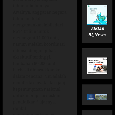
tahun sebelumnya.
Awalnya, anggaran negara
tahun ini telah
mengamankan lebih dari
#Iklan
Rp14 triliun untuk
RI_News
menangani 11.000 unit,
namun melalui koordinasi
intensif dengan pihak
eksekutif tertinggi,
tambahan 60.000 unit
berhasil dimasukkan ke
dalam rencana. “Ini adalah
manifestasi nyata dari janji
kepemimpinan nasional
untuk memprioritaskan
pendidikan,” ujarnya,
sambil
menghubungkannya