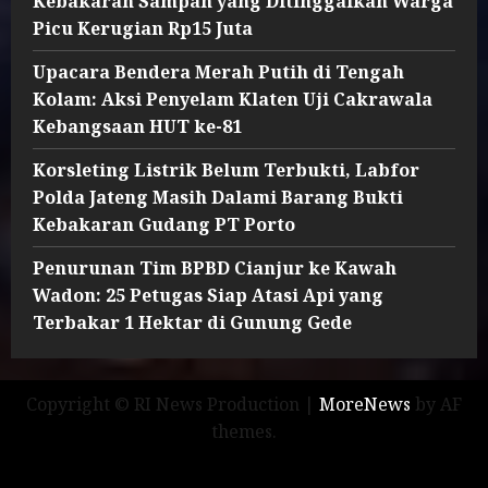
Kebakaran Sampah yang Ditinggalkan Warga
Picu Kerugian Rp15 Juta
Upacara Bendera Merah Putih di Tengah
Kolam: Aksi Penyelam Klaten Uji Cakrawala
Kebangsaan HUT ke-81
Korsleting Listrik Belum Terbukti, Labfor
Polda Jateng Masih Dalami Barang Bukti
Kebakaran Gudang PT Porto
Penurunan Tim BPBD Cianjur ke Kawah
Wadon: 25 Petugas Siap Atasi Api yang
Terbakar 1 Hektar di Gunung Gede
Copyright © RI News Production
|
MoreNews
by AF
themes.