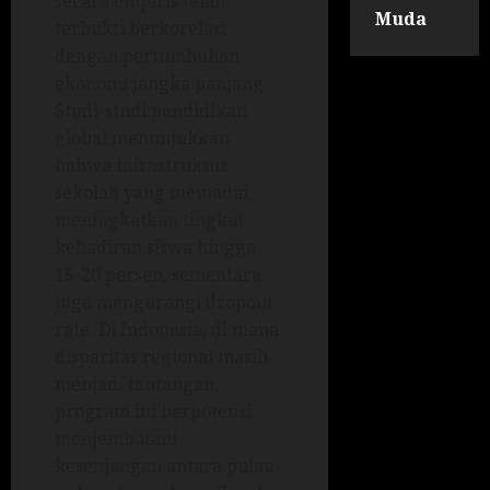
secara empiris telah
Muda
terbukti berkorelasi
dengan pertumbuhan
ekonomi jangka panjang.
Studi-studi pendidikan
global menunjukkan
bahwa infrastruktur
sekolah yang memadai
meningkatkan tingkat
kehadiran siswa hingga
15-20 persen, sementara
juga mengurangi dropout
rate. Di Indonesia, di mana
disparitas regional masih
menjadi tantangan,
program ini berpotensi
menjembatani
kesenjangan antara pulau-