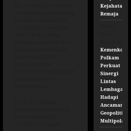
ini—maka target nasional
Kejahatan
untuk menghapus backlog
Remaja
kerusakan sekolah bisa
Sultan
tercapai lebih awal dari
Liwa
2029. “Dengan ritme
mengenai
tahunan yang stabil, kita
bisa menyelesaikannya
Kemenko
bahkan pada 2027,”
Polkam
proyeksikan dia,
Perkuat
menyoroti potensi efisiensi
Sinergi
melalui kolaborasi
Lintas
antarlembaga.
Lembaga
Hadapi
Lebih dari sekadar
Ancaman
perbaikan batu bata dan
Geopolitik
mortar, inisiatif ini
Multipolar
terintegrasi dengan