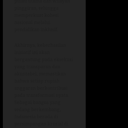
pulau utama dan wilayah
pinggiran, sehingga
memperkuat kohesi
nasional melalui
pendidikan inklusif.
Akhirnya, keberhasilan
inisiatif ini akan
bergantung pada eksekusi
yang transparan dan
akuntabel, memastikan
bahwa setiap rupiah
anggaran berkontribusi
pada transformasi nyata.
Sebagai bangsa yang
sedang berkembang,
Indonesia berada di
persimpangan krusial di