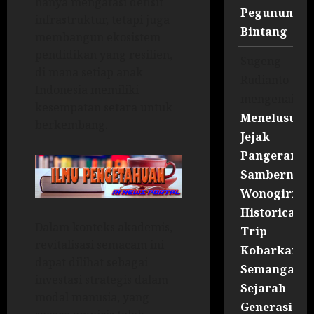
hanya mengatasi defisit
Pegununga
infrastruktur, tetapi juga
Bintang
membangun ekosistem
pendidikan yang resilien,
Sugeng
di mana setiap anak
Rudianto
Indonesia memiliki
mengenai
kesempatan setara untuk
Menelusuri
berkembang.
Jejak
Pangeran
Sambernyaw
Wonogiri
Historical
Dalam konteks akademis,
Trip
revitalisasi semacam ini
Kobarkan
dapat dilihat sebagai
Semangat
investasi strategis dalam
Sejarah
modal manusia, yang
Generasi