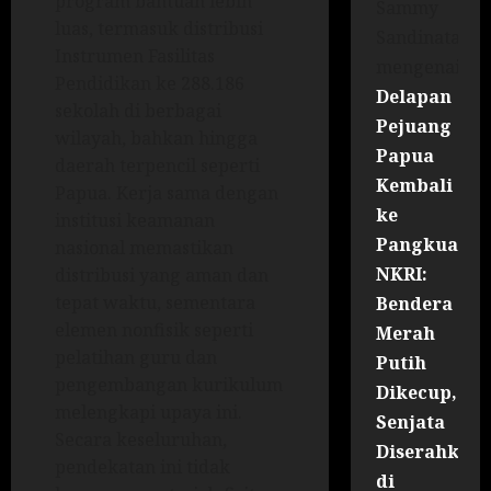
program bantuan lebih
Sammy
luas, termasuk distribusi
Sandinata
Instrumen Fasilitas
mengenai
Pendidikan ke 288.186
Delapan
sekolah di berbagai
Pejuang
wilayah, bahkan hingga
Papua
daerah terpencil seperti
Kembali
Papua. Kerja sama dengan
ke
institusi keamanan
Pangkuan
nasional memastikan
NKRI:
distribusi yang aman dan
tepat waktu, sementara
Bendera
elemen nonfisik seperti
Merah
pelatihan guru dan
Putih
pengembangan kurikulum
Dikecup,
melengkapi upaya ini.
Senjata
Secara keseluruhan,
Diserahkan
pendekatan ini tidak
di