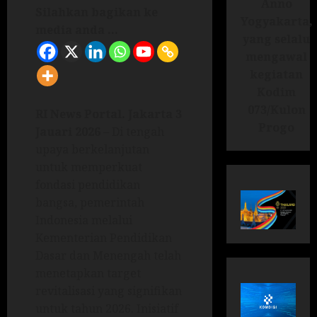
Anno
Silahkan bagikan ke
Yogyakarta,
media anda ...
yang selalu
mengawal
kegiatan
Kodim
073/Kulon
RI News Portal. Jakarta 3
Progo
Jauari 2026
– Di tengah
upaya berkelanjutan
untuk memperkuat
fondasi pendidikan
bangsa, pemerintah
Indonesia melalui
Kementerian Pendidikan
Dasar dan Menengah telah
menetapkan target
revitalisasi yang signifikan
untuk tahun 2026. Inisiatif