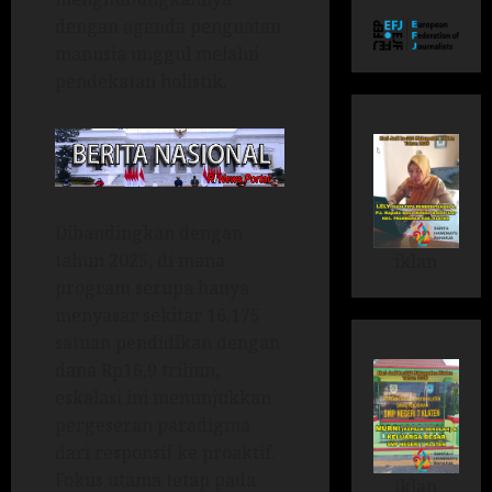
dengan agenda penguatan
manusia unggul melalui
pendekatan holistik.
Dibandingkan dengan
tahun 2025, di mana
iklan
program serupa hanya
menyasar sekitar 16.175
satuan pendidikan dengan
dana Rp16,9 triliun,
eskalasi ini menunjukkan
pergeseran paradigma
dari responsif ke proaktif.
Fokus utama tetap pada
iklan