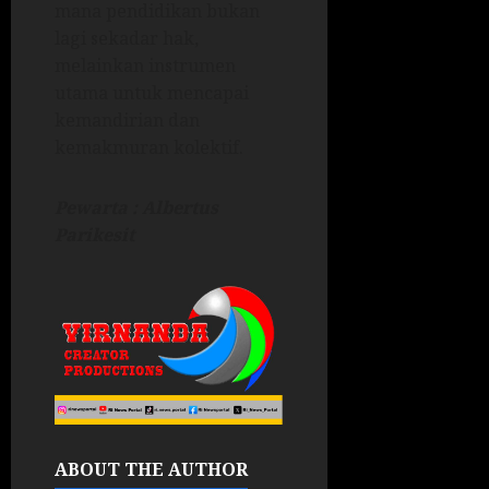
mana pendidikan bukan
lagi sekadar hak,
melainkan instrumen
utama untuk mencapai
kemandirian dan
kemakmuran kolektif.
Pewarta : Albertus
Parikesit
ABOUT THE AUTHOR