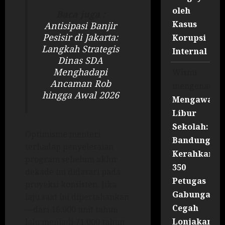
oleh
Baca juga :
Kasus
Antisipasi Banjir
Pesisir di Jakarta:
Korupsi
Langkah Strategis
Internal
Dinas SDA
Menghadapi
Wisnu
Ancaman Rob
mengenai
hingga Awal 2026
Mengawal
Libur
Sekolah:
Optimisme menteri
Bandung
terhadap penyelesaian
Kerahkan
program sebelum akhir
350
dekade ini didasari pada
Petugas
proyeksi konsisten. Jika
Gabungan
laju saat ini dipertahankan
Cegah
—dari 16.000 unit tahun
Lonjakan
lalu menjadi 71.000 tahun