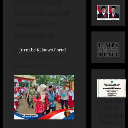
Pembaruan
Infrastruktur
Sekolah di
Indonesia
Jurnalis RI News Portal
Posted on 7 bulan ago
4 minutes read
Trimakasih
untuk
Jurnalis RI
News Lee