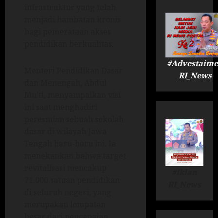
infrastruktur yang telah
menjadi hambatan kronis
bagi pemerataan akses
pendidikan berkualitas.
#Advestaime
Menteri Pendidikan Dasar
RI_News
dan Menengah, Abdul
Mu’ti, menyampaikan visi
ini saat menghadiri
peresmian sebuah sekolah
dasar di wilayah Jawa
Tengah baru-baru ini. Ia
menekankan bahwa target
revitalisasi mencakup
#Iklan
71.000 satuan pendidikan
RI_News
di seluruh negeri, yang
merupakan lompatan
besar dari pencapaian