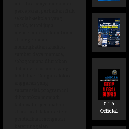
ini tidak hanya menandai
percepatan perbaikan fisik
sekolah-sekolah yang
rusak, tetapi juga
mencerminkan komitmen
strategis dalam
meningkatkan kualitas
sumber daya manusia,
sebagaimana diuraikan
dalam visi nasional yang
lebih luas. Dengan alokasi
anggaran yang
substansial, program ini
diharapkan menjadi
C.I.A
katalisator perubahan
Official
struktural dalam sistem
pendidikan, mengatasi
ketertinggalan