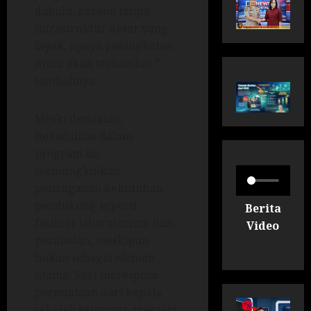
dahulu, karena tanpa
infrastruktur dasar yang
layak, upaya peningkatan
mutu akan terhambat,”
tambahnya.
Meski demikian,
fleksibilitas dalam
program ini
memungkinkan
penanganan kebutuhan
pendukung seperti
Berita
fasilitas laboratorium dan
Video
perabotan, meskipun
bukan sebagai elemen
utama. Saat merespons
permintaan dari kepala
sekolah setempat, menteri