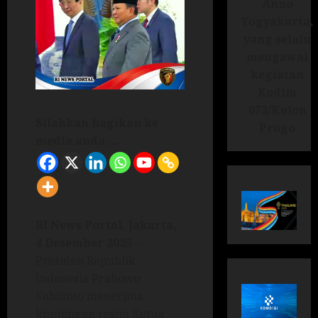
Anno
Yogyakarta,
yang selalu
mengawal
kegiatan
Kodim
073/Kulon
Silahkan bagikan ke
Progo
media anda ...
RI News Portal.
Jakarta,
4 Desember 2025
–
Presiden Republik
Indonesia Prabowo
Subianto menerima
kunjungan resmi Ketua