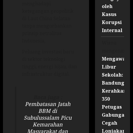
menghadapi
oleh
ketegangan geopolitik
Kasus
di Laut China Selatan
Korupsi
tanpa mengorbankan
Internal
prinsip netralitas
Indonesia,
Wisnu
mengenai
Peluang investasi baru
Mengawal
di sektor teknologi
tinggi, energi hijau, dan
Libur
infrastruktur digital.
Sekolah:
Bandung
Kerahkan
Baca juga :
350
Pembatasan Jatah
Petugas
BBM di
Gabungan
Subulussalam Picu
Cegah
Kemarahan
Lonjakan
Masyarakat dan