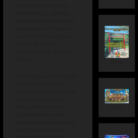
rangkaian pertemuan
tingkat tinggi. Agenda
utama berikutnya adalah
kunjungan ke kompleks
parlemen Senayan guna
berdialog dengan
pimpinan MPR, DPR, dan
DPD RI.
iklan
Para pengamat hubungan
internasional menilai
momentum ini signifikan.
“Diplomasi parlemen
Iklan
antara Indonesia dan
China belakangan ini
semakin intens, terutama
sejak Comprehensive
Strategic Partnership