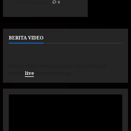
Posted on 4 hari ago
0
BERITA VIDEO
Berita video mengungkap fakta dengan
visual
live
dan streaming.