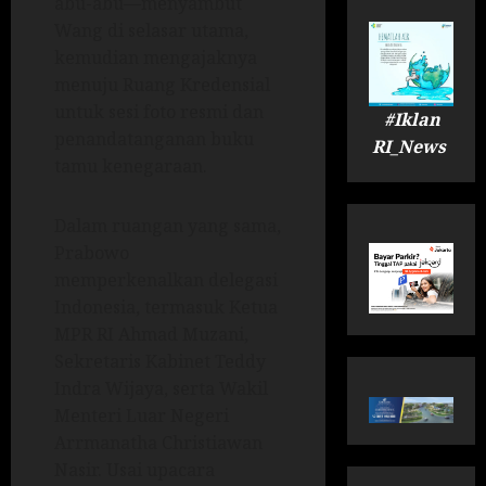
abu-abu—menyambut
Wang di selasar utama,
kemudian mengajaknya
menuju Ruang Kredensial
untuk sesi foto resmi dan
#Iklan
penandatanganan buku
RI_News
tamu kenegaraan.
Dalam ruangan yang sama,
Prabowo
memperkenalkan delegasi
Indonesia, termasuk Ketua
MPR RI Ahmad Muzani,
Sekretaris Kabinet Teddy
Indra Wijaya, serta Wakil
Menteri Luar Negeri
Arrmanatha Christiawan
Nasir. Usai upacara