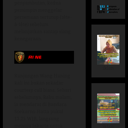
penyambutan, kedua
pemimpin menggelar
pertemuan tertutup (tête-
à-tête) sebelum
melanjutkan santap siang
kenegaraan.
iklan
Kunjungan Wang Huning
kali ini bukan sekadar
courtesy call biasa. Sehari
sebelumnya, Rabu malam,
ia mendarat di Bandara
Soekarno-Hatta pukul
13.25 WIB, langsung
menuju Jakarta untuk
iklan