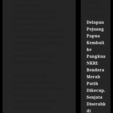
Sammy
mempercepat
Sandinata
implementasi berbagai
mengenai
kesepakatan yang telah
Delapan
ditandatangani era
Pejuang
Presiden Jokowi, sembari
Papua
menyesuaikan dengan visi
Kembali
“Indonesia Emas 2045” dan
“Chinese-style
ke
modernization” yang
Pangkuan
digaungkan Beijing.
NKRI:
Bendera
Hingga berita ini
Merah
diturunkan, belum ada
Putih
pernyataan resmi terbuka
Dikecup,
dari kedua pihak
Senjata
mengenai hasil konkret
Diserahkan
pertemuan tertutup.
di