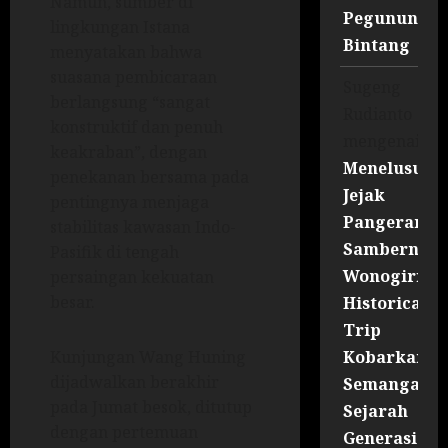
Namun, sumber di
Pegununga
lingkungan Istana
Bintang
menyatakan bahwa
suasana pembicaraan
Sugeng
berlangsung “sangat
Rudianto
konstruktif dan penuh
mengenai
keakraban”, dengan
Menelusuri
penekanan bersama pada
Jejak
pentingnya menjaga
Pangeran
stabilitas kawasan Indo-
Sambernyaw
Pasifik di tengah
Wonogiri
persaingan kekuatan
besar.
Historical
Trip
Kobarkan
Kunjungan Wang Huning
dijadwalkan berakhir
Semangat
pada Jumat besok, ditutup
Sejarah
dengan pertemuan
Generasi