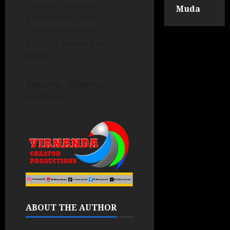
terpisah bersama
Muda
pimpinan legislatif
Indonesia sebelum ia
bertolak kembali ke
Beijing.
Pewarta : Albertus
Parikesit
ABOUT THE AUTHOR