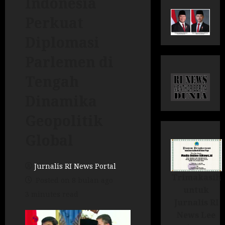
Indonesia
Perkuat
Diplomasi
Parlemen di
Tengah
Dinamika
Geopolitik
Global
Jurnalis RI News Portal
Trimakasih
Posted on 8 bulan ago
untuk
3 minutes read
Jurnalis RI
News Lee