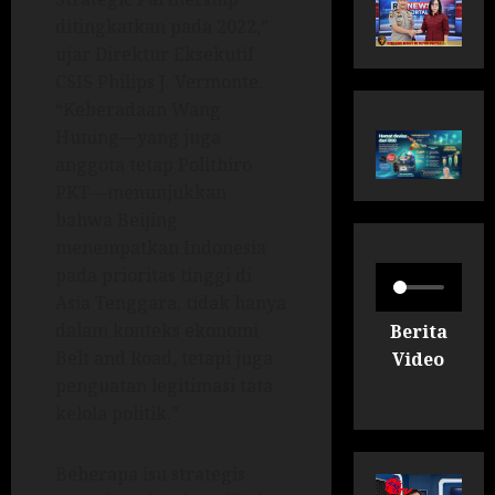
ditingkatkan pada 2022,”
ujar Direktur Eksekutif
CSIS Philips J. Vermonte.
“Keberadaan Wang
Huning—yang juga
anggota tetap Politbiro
PKT—menunjukkan
bahwa Beijing
menempatkan Indonesia
pada prioritas tinggi di
Asia Tenggara, tidak hanya
dalam konteks ekonomi
Berita
Belt and Road, tetapi juga
Video
penguatan legitimasi tata
kelola politik.”
Beberapa isu strategis