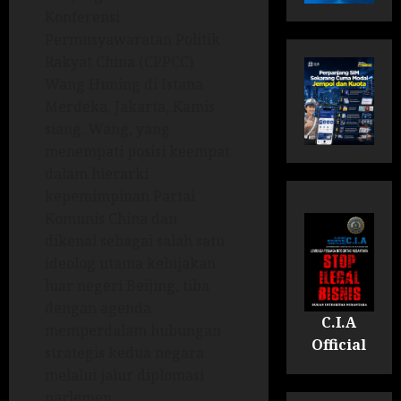
Konferensi
Permusyawaratan Politik
Rakyat China (CPPCC)
Wang Huning di Istana
Merdeka, Jakarta, Kamis
siang. Wang, yang
menempati posisi keempat
dalam hierarki
kepemimpinan Partai
Komunis China dan
dikenal sebagai salah satu
ideolog utama kebijakan
luar negeri Beijing, tiba
dengan agenda
C.I.A
memperdalam hubungan
Official
strategis kedua negara
melalui jalur diplomasi
parlemen.