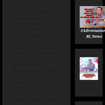
Iring-iringan rombongan
Wang memasuki kompleks
Istana Merdeka tepat
pukul 11.35 WIB, disambut
#Advestaime
protokol kenegaraan
RI_News
penuh. Di serambi barat,
Menteri Sekretaris Negara
Prasetyo Hadi menyambut
langsung tamu
kehormatan yang
mengenakan jas hitam itu.
Setelah jabat tangan
hangat disertai
#Iklan
pertunjukan tari
RI_News
tradisional Indonesia,
Presiden Prabowo—berjas