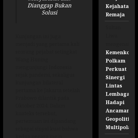
Dianggap Bukan
Kejahatan
Solusi
Remaja
Sultan
Liwa
Kunjungan ini juga
mengenai
menjadi yang pertama kali
seorang pejabat setingkat
Kemenko
Wang Huning
Polkam
mengunjungi Indonesia
Perkuat
sejak pandemi, sekaligus
Sinergi
kunjungan bilateral
Lintas
pertama ke Jakarta setelah
Lembaga
Prabowo dilantik pada
Hadapi
Oktober 2024. Dalam
Ancaman
konteks tersebut,
Geopolitik
pertemuan ini dipandang
Multipolar
sebagai sinyal kuat bahwa
kedua negara ingin