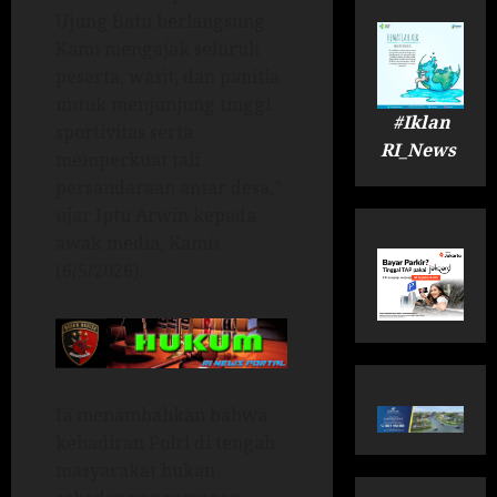
Ujung Batu berlangsung.
Kami mengajak seluruh
peserta, wasit, dan panitia
untuk menjunjung tinggi
#Iklan
sportivitas serta
RI_News
memperkuat tali
persaudaraan antar desa,”
ujar Iptu Arwin kepada
awak media, Kamis
(6/5/2026).
Ia menambahkan bahwa
kehadiran Polri di tengah
masyarakat bukan