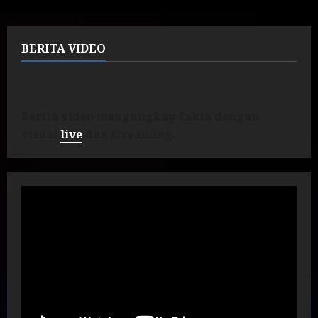
BERITA VIDEO
Berita video mengungkap fakta dengan
visual
live
dan streaming.