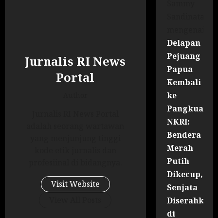
Sammy
Sandinata
mengenai
Delapan
Pejuang
Jurnalis RI News
Papua
Portal
Kembali
ke
Author
Pangkuan
Jurnalis RI News Portal
NKRI:
adalah seorang wartawan
Bendera
yang menjunjung tinggi
Merah
kode etik jurnalis dan
Putih
profesiinal di bidangnya.
Dikecup,
Visit Website
Senjata
View All Posts
Diserahkan
di