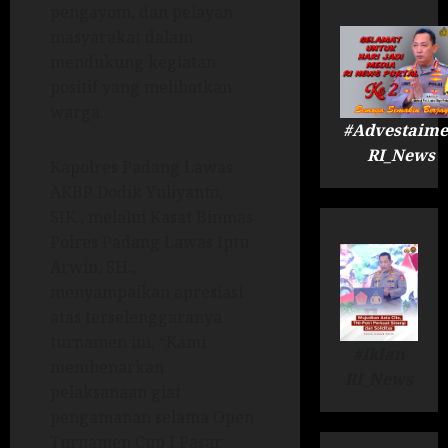
pengayom, dan pelayan
masyarakat dalam
mendukung kegiatan
positif yang melibatkan
warga.
#Advestaime
RI_News
Kapolres Padang Lawas
AKBP Dodik Yuliyanto,
SIK., melalui Kasat Binmas
Polres Padang Lawas Iptu
Arwin, SH.,
menyampaikan apresiasi
atas terselenggaranya
turnamen ini. “Kami
#Iklan
membenarkan
RI_News
pelaksanaan giat
pengamanan selama Open
Turnamen Cup I Pasar