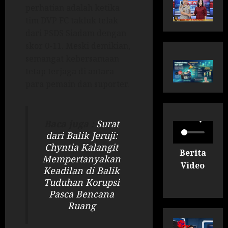
perhatian adalah ketika
tim DVP FC takluk telak
dari PSDS Siadam dengan
skor 0-11. Meski demikian,
semangat kebersamaan
tetap terjaga di antara
para pemain dan suporter.
Baca juga :
Surat
dari Balik Jeruji:
Chyntia Kalangit
Berita
Mempertanyakan
Video
Keadilan di Balik
Tuduhan Korupsi
Pasca Bencana
Ruang