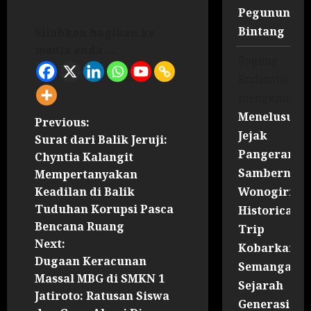
Pegununga
Bintang
Silahkan bagikan ke
media anda ...
Sugeng
Rudianto
mengenai
Menelusuri
Previous:
Jejak
Surat dari Balik Jeruji:
Pangeran
Chyntia Kalangit
Sambernyaw
Mempertanyakan
Wonogiri
Keadilan di Balik
Tuduhan Korupsi Pasca
Historical
Bencana Ruang
Trip
Next:
Kobarkan
Dugaan Keracunan
Semangat
Massal MBG di SMKN 1
Sejarah
Jatiroto: Ratusan Siswa
Generasi