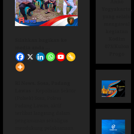
Anno
Yogyakarta,
yang selalu
mengawal
kegiatan
Kodim
Silahkan bagikan ke
073/Kulon
media anda ...
Progo
RI News.
Sosa, Padang
Lawas
– Kepolisian Sektor
(Polsek) Sosa, Polres
Padang Lawas, aktif
terlibat langsung dalam
pengamanan sekaligus
mendukung pelaksanaan