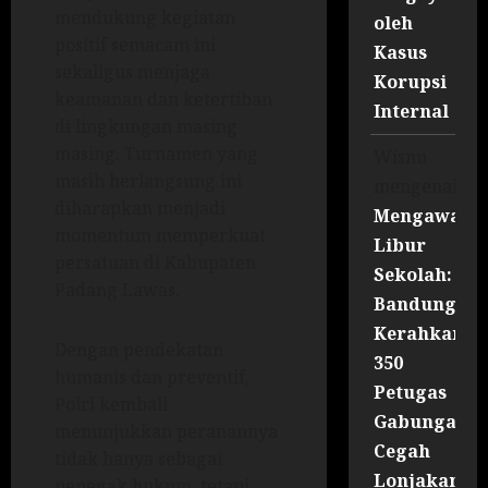
mendukung kegiatan
oleh
positif semacam ini
Kasus
sekaligus menjaga
Korupsi
keamanan dan ketertiban
Internal
di lingkungan masing-
masing. Turnamen yang
Wisnu
masih berlangsung ini
mengenai
diharapkan menjadi
Mengawal
momentum memperkuat
Libur
persatuan di Kabupaten
Sekolah:
Padang Lawas.
Bandung
Kerahkan
Dengan pendekatan
350
humanis dan preventif,
Petugas
Polri kembali
Gabungan
menunjukkan peranannya
Cegah
tidak hanya sebagai
Lonjakan
penegak hukum, tetapi