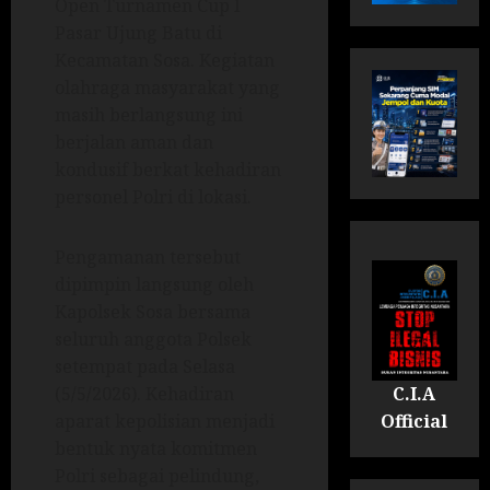
Open Turnamen Cup I
Pasar Ujung Batu di
Kecamatan Sosa. Kegiatan
olahraga masyarakat yang
masih berlangsung ini
berjalan aman dan
kondusif berkat kehadiran
personel Polri di lokasi.
Pengamanan tersebut
dipimpin langsung oleh
Kapolsek Sosa bersama
seluruh anggota Polsek
setempat pada Selasa
C.I.A
(5/5/2026). Kehadiran
Official
aparat kepolisian menjadi
bentuk nyata komitmen
Polri sebagai pelindung,