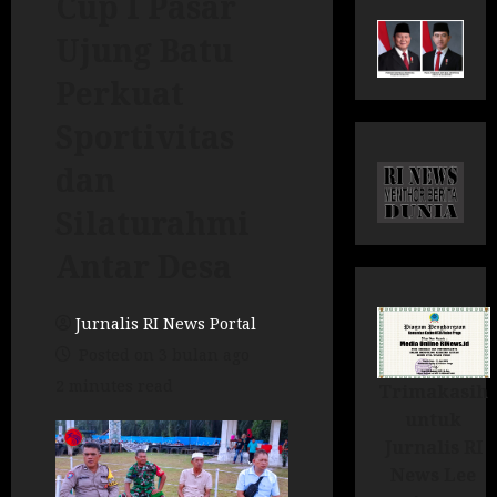
Cup I Pasar
Ujung Batu
Perkuat
Sportivitas
dan
Silaturahmi
Antar Desa
Jurnalis RI News Portal
Posted on 3 bulan ago
2 minutes read
Trimakasih
untuk
Jurnalis RI
News Lee