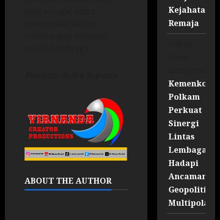
Kejahatan
juga sebagai mitra
Remaja
masyarakat dalam
membangun harmoni
Sultan
melalui olahraga.
Liwa
mengenai
Pewarta: Indra Saputra
Kemenko
Polkam
Perkuat
Sinergi
Lintas
Lembaga
Hadapi
Ancaman
ABOUT THE AUTHOR
Geopolitik
Multipolar