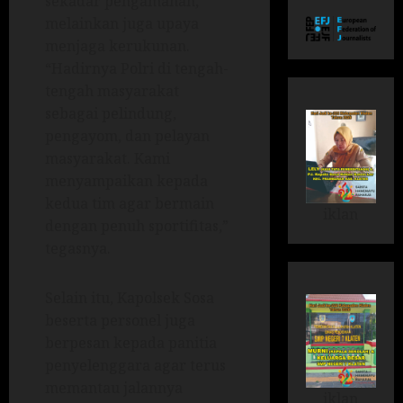
sekadar pengamanan,
melainkan juga upaya
menjaga kerukunan.
“Hadirnya Polri di tengah-
tengah masyarakat
sebagai pelindung,
pengayom, dan pelayan
masyarakat. Kami
menyampaikan kepada
kedua tim agar bermain
iklan
dengan penuh sportifitas,”
tegasnya.
Selain itu, Kapolsek Sosa
beserta personel juga
berpesan kepada panitia
penyelenggara agar terus
memantau jalannya
iklan