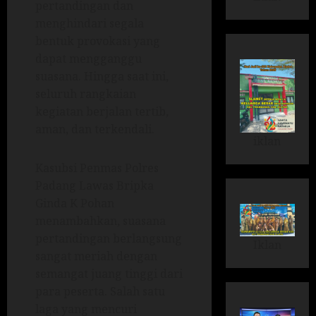
pertandingan dan
menghindari segala
bentuk provokasi yang
dapat mengganggu
suasana. Hingga saat ini,
seluruh rangkaian
kegiatan berjalan tertib,
aman, dan terkendali.
iklan
Kasubsi Penmas Polres
Padang Lawas Bripka
Ginda K Pohan
menambahkan, suasana
pertandingan berlangsung
Iklan
sangat meriah dengan
semangat juang tinggi dari
para peserta. Salah satu
laga yang mencuri