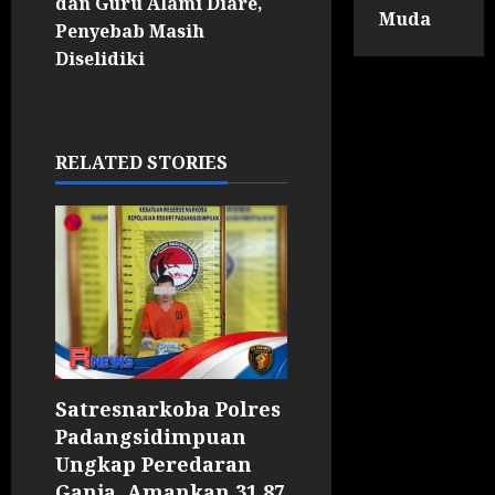
dan Guru Alami Diare,
Muda
Penyebab Masih
Diselidiki
RELATED STORIES
Satresnarkoba Polres
Padangsidimpuan
Ungkap Peredaran
Ganja, Amankan 31,87