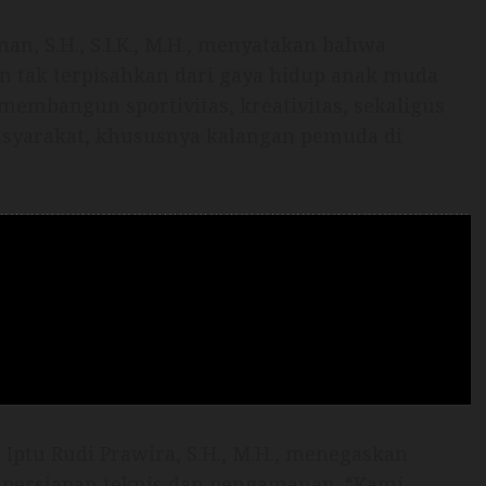
, S.H., S.I.K., M.H., menyatakan bahwa
n tak terpisahkan dari gaya hidup anak muda
 membangun sportivitas, kreativitas, sekaligus
syarakat, khususnya kalangan pemuda di
 Iptu Rudi Prawira, S.H., M.H., menegaskan
 persiapan teknis dan pengamanan. “Kami