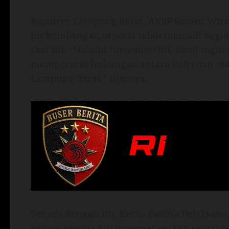
Kapolres Lampung Barat, AKBP Samsu Wirman
perkembangan esports telah menjadi bagia
saat ini. “Melalui turnamen ini, kami ingin
mempererat hubungan antara Polri dan ma
Lampung Barat,” ujarnya.
Senada dengan itu, Ketua Panitia Pelaksana,
bahwa panitia telah mematangkan seluruh