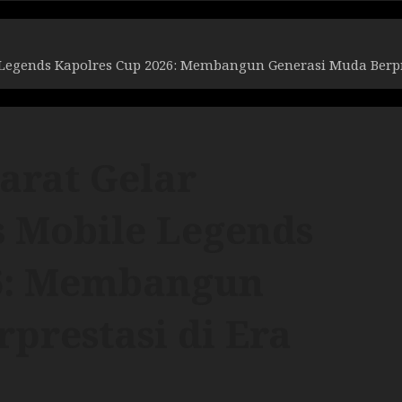
egends Kapolres Cup 2026: Membangun Generasi Muda Berpres
arat Gelar
 Mobile Legends
26: Membangun
prestasi di Era