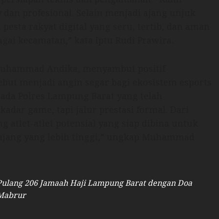
y dan profesional. Selain menjadi ajang unjuk
pesta rakyat digital yang seru, tertib, dan aman
gai kecamatan,” kata Iptu Rudi Prawira.
 Muhammad Andika, menyambut positif
ebut menjadi angin segar bagi ekosistem esports
epada Polres Lampung Barat yang telah
adar game, tapi jalur prestasi formal. Dari
atlet-atlet potensial yang siap dibina untuk
ang yang lebih tinggi,” ungkap Muhammad
Pulang 206 Jamaah Haji Lampung Barat dengan Doa
Mabrur