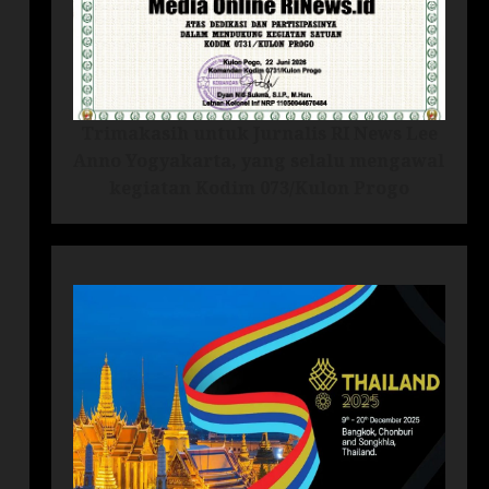
Trimakasih untuk Jurnalis RI News Lee
Anno Yogyakarta, yang selalu mengawal
kegiatan Kodim 073/Kulon Progo