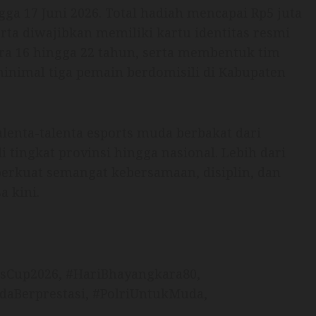
ga 17 Juni 2026. Total hadiah mencapai Rp5 juta
rta diwajibkan memiliki kartu identitas resmi
ara 16 hingga 22 tahun, serta membentuk tim
minimal tiga pemain berdomisili di Kabupaten
lenta-talenta esports muda berbakat dari
 tingkat provinsi hingga nasional. Lebih dari
perkuat semangat kebersamaan, disiplin, dan
a kini.
sCup2026, #HariBhayangkara80,
aBerprestasi, #PolriUntukMuda,