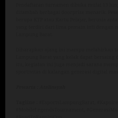
Pendaftaran turnamen dibuka mulai 13 hing
ditambah berbagai doorprize menarik. Pese
berupa KTP atau Kartu Pelajar, berusia ant
yang terdiri dari lima pemain inti dengan 
Lampung Barat.
Diharapkan ajang ini mampu melahirkan ta
Lampung Barat yang kelak dapat bersaing di
itu, kegiatan ini juga menjadi sarana mem
sportivitas di kalangan generasi digital mas
Pewarta : Atalinsyah
Tagline :
#EsportsLampungBarat, #Kapolre
#MobileLegendsTournament, #GenerasiMud
#RoadToKapolriCup,