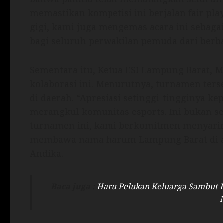
memastikan kompetisi ini berjalan fair pla
gigi, kami juga mengemas acara ini sebagai 
bagi seluruh perwakilan pemuda dari berba
Sementara itu, Ketua ESI Lampung Barat,
kolaborasi ini. Menurutnya, turnamen ters
di daerah. “Apresiasi setinggi-tingginya k
merangkul komunitas esports. Ini bukan sek
turnamen ini, kami berkomitmen menyaring 
membawa nama harum Lampung Barat di aj
Andika.
Baca juga :
Haru Pelukan Keluarga Sambut 