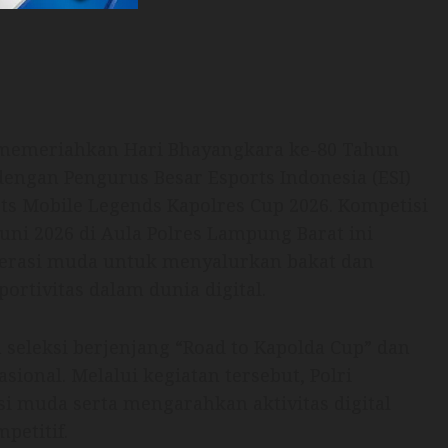
memeriahkan Hari Bhayangkara ke-80 Tahun
dengan Pengurus Besar Esports Indonesia (ESI)
s Mobile Legends Kapolres Cup 2026. Kompetisi
uni 2026 di Aula Polres Lampung Barat ini
nerasi muda untuk menyalurkan bakat dan
ortivitas dalam dunia digital.
 seleksi berjenjang “Road to Kapolda Cup” dan
sional. Melalui kegiatan tersebut, Polri
i muda serta mengarahkan aktivitas digital
petitif.