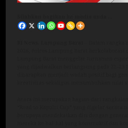
Silahkan bagikan ke media anda ...
RI News. Lampung Barat
– Dalam rangka 
2026, Polres Lampung Barat berkolaborasi 
Lampung Barat menggelar turnamen esport
yang dijadwalkan berlangsung pada 22–23 J
diharapkan menjadi wadah positif bagi ge
kreativitas sekaligus menumbuhkan nilai sp
Acara ini merupakan bagian dari rangkaian
“Road to Kapolri Cup” yang digelar secara na
berupaya mendekatkan diri dengan generas
mereka ke hal-hal yang konstruktif dan kom