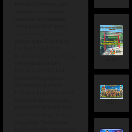
Menurut Setiawan,
jika
tuduhan ini terbukti,
maka ini merupakan
“kesalahan fatal” yang
dapat memperdalam
stigma negatif terhadap
Bandungan sebagai
destinasi wisata malam. Ia
iklan
menegaskan bahwa
kawasan ini telah lama
dikenal sebagai pusat
aktivitas yang rawan
terhadap kejahatan sosial,
termasuk transaksi yang
Iklan
melibatkan klub karaoke
dan hotel sebagai tempat
singgahan. “Bandungan
sudah memiliki trademark