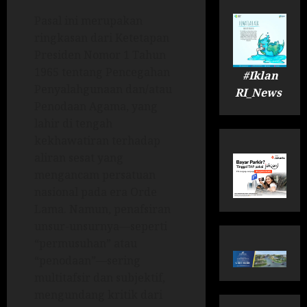
Pasal ini merupakan
ringkasan dari Ketetapan
Presiden Nomor 1 Tahun
1965 tentang Pencegahan
#Iklan
Penyalahgunaan dan/atau
RI_News
Penodaan Agama, yang
lahir di tengah
kekhawatiran terhadap
aliran sesat yang
mengancam persatuan
nasional pada era Orde
Lama. Namun, penafsiran
unsur-unsurnya—seperti
“permusuhan” atau
“penodaan”—sering
multitafsir dan subjektif,
mengundang kritik dari