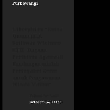
Purbowangi
1 thought on “
Ketua
Umum J.E.A
Setiawan Wibisono
S.TH : Dugaan
Penistaan Agama di
Bandungan adalah
Peringatan Keras
untuk Pengawasan
Wisata Malam
”
Wisnu
berkata:
30/10/2025 pukul 14:19