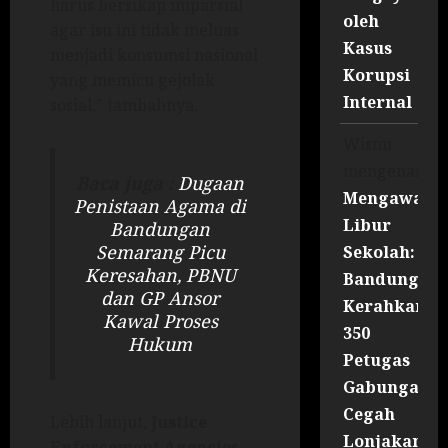
harus bersikap imparsial
oleh
agar isu ini tidak meluas
Kasus
menjadi konsumsi nasional
Korupsi
yang memicu gejolak
Internal
sosial,” tambahnya.
Wisnu
mengenai
Baca juga :
Dugaan
Mengawal
Penistaan Agama di
Libur
Bandungan
Semarang Picu
Sekolah:
Keresahan, PBNU
Bandung
dan GP Ansor
Kerahkan
Kawal Proses
350
Hukum
Petugas
Gabungan
Cegah
Lebih lanjut,
Justice
Lonjakan
Enforcement Agencies