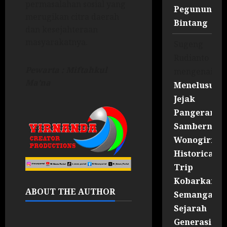
permasalahan sosial yang
Pegununga
merugikan citra daerah
Bintang
dan kesejahteraan
masyarakatnya.
Sugeng
Rudianto
Pewarta : Miftahkul
mengenai
Ma’na
Menelusuri
Jejak
Pangeran
Sambernyaw
Wonogiri
Historical
Trip
Kobarkan
ABOUT THE AUTHOR
Semangat
Sejarah
Generasi