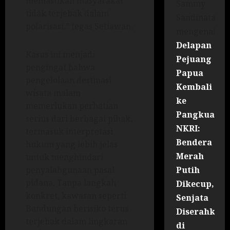
memastikan masyarakat
Sammy
tidak terjebak dalam
Sandinata
polarisasi,” tegas Setiawan.
mengenai
Delapan
Kasus ini menjadi
Pejuang
pengingat bahwa
Papua
pengelolaan destinasi
Kembali
wisata malam
ke
memerlukan perhatian
Pangkuan
serius dari berbagai pihak,
NKRI:
termasuk interpretasi
Bendera
hukum yang lebih jelas
Merah
untuk menghindari
Putih
penyalahgunaan pasal
pidana. Tanpa langkah
Dikecup,
konkret, kawasan seperti
Senjata
Bandungan berisiko terus
Diserahkan
terjebak dalam lingkaran
di