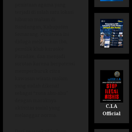
penistaan agama yang
terjadi di salah satu lokasi
hiburan malam di
Bandungan, Kabupaten
Semarang. Peristiwa ini
diduga melibatkan Ibo,
pemilik klub karaoke
Paradise, dan menjadi
sorotan karena berpotensi
memperburuk citra
kawasan wisata malam
yang sudah dikenal
sebagai “zona abu-abu”
dengan maraknya
C.I.A
aktivitas sosial yang
Official
melanggar norma.
Dari perspektif hukum,