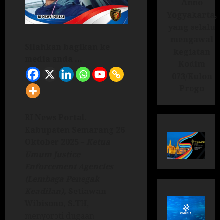
Anno
Yogyakarta,
yang selalu
mengawal
Silahkan bagikan ke
kegiatan
media anda ...
Kodim
073/Kulon
Progo
RI News Portal.
Kabupaten Semarang 26
Oktober 2025
–
Ketua
Umum Justice
Enforcement Agencies
(Lembaga Penegak
Keadilan),
Setiawan
Wibisono, S.TH
,
menyoroti dugaan