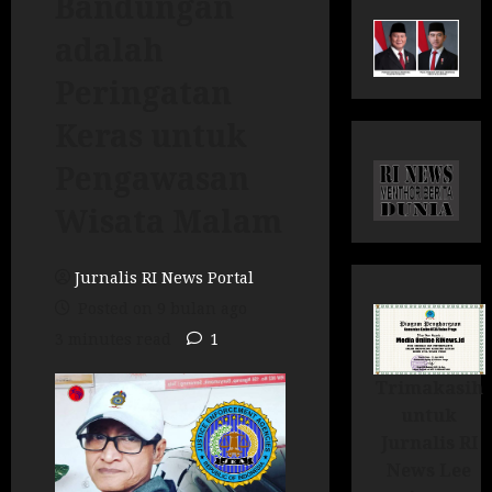
Bandungan
adalah
Peringatan
Keras untuk
Pengawasan
Wisata Malam
Jurnalis RI News Portal
Posted on 9 bulan ago
3 minutes read
1
Trimakasih
untuk
Jurnalis RI
News Lee