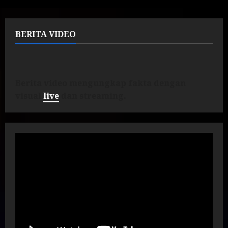
BERITA VIDEO
Berita video mengungkap fakta dengan
visual
live
dan streaming.