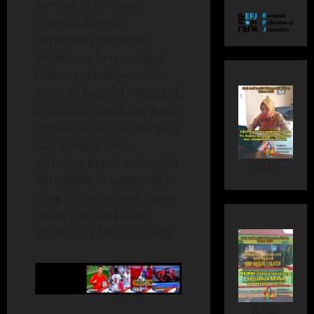
perspektif hak asasi
manusia karena
berpotensi menekan
kebebasan berpendapat.
Dalam praktik peradilan,
pasal ini bersifat alternatif,
di mana pembuktian harus
menunjukkan niat sengaja
dan dampak nyata
terhadap kerukunan umat
iklan
beragama, dengan sanksi
yang bisa mencapai enam
tahun jika dilakukan
melalui media elektronik.
iklan