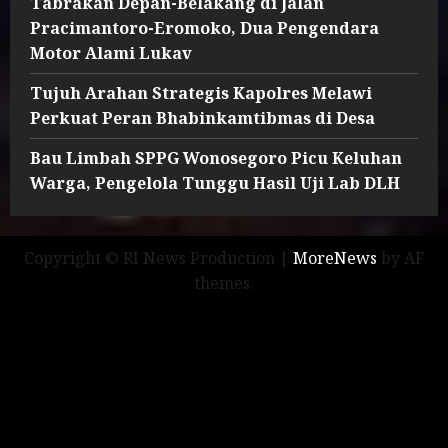
Tabrakan Depan-Belakang di Jalan
Pracimantoro-Eromoko, Dua Pengendara
Motor Alami Lukav
Tujuh Arahan Strategis Kapolres Melawi
Perkuat Peran Bhabinkamtibmas di Desa
Bau Limbah SPPG Wonosegoro Picu Keluhan
Warga, Pengelola Tunggu Hasil Uji Lab DLH
Copyright © RI News Production
|
MoreNews
by AF
themes.