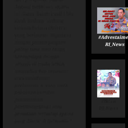
dugaan penistaan agama
ini diatur dalam Pasal 156a
Kitab Undang-Undang
Hukum Pidana (KUHP),
yang berbunyi:
“Dipidana
#Advestaime
dengan pidana penjara
RI_News
paling lama lima tahun
barangsiapa dengan
sengaja di muka umum
mengeluarkan perasaan
atau melakukan
perbuatan: a. yang pada
pokoknya bersifat
permusuhan,
#Iklan
penyalahgunaan atau
RI_News
penodaan terhadap agama
yang dianut di Indonesia.”