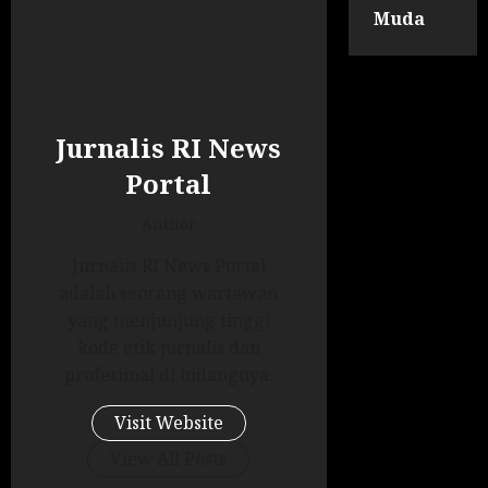
Muda
Jurnalis RI News
Portal
Author
Jurnalis RI News Portal
adalah seorang wartawan
yang menjunjung tinggi
kode etik jurnalis dan
profesiinal di bidangnya.
Visit Website
View All Posts