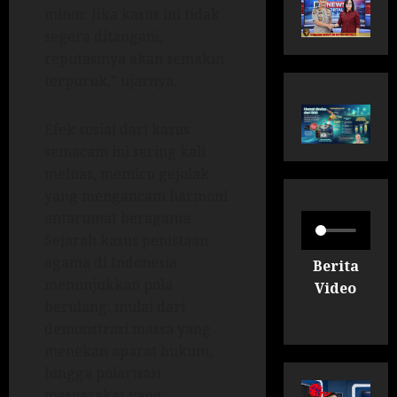
minor. Jika kasus ini tidak
segera ditangani,
reputasinya akan semakin
terpuruk,” ujarnya.
Efek sosial dari kasus
semacam ini sering kali
meluas, memicu gejolak
yang mengancam harmoni
antarumat beragama.
Sejarah kasus penistaan
agama di Indonesia
Berita
menunjukkan pola
Video
berulang: mulai dari
demonstrasi massa yang
menekan aparat hukum,
hingga polarisasi
masyarakat yang