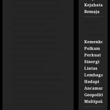
Kejahatan
berkomitmen untuk terus
Remaja
memantau perkembangan
kasus ini hingga tuntas.
Sultan
Lembaga ini juga
Liwa
berencana mengambil
mengenai
peran proaktif dengan
Kemenko
memberikan pencerahan
Polkam
sosial kepada masyarakat
Perkuat
di kawasan wisata
Bandungan. Upaya ini
Sinergi
bertujuan untuk
Lintas
mencegah provokasi dan
Lembaga
mengedepankan nilai-nilai
Hadapi
positif di tengah situasi
Ancaman
yang berpotensi memecah
Geopolitik
belah. “Kami akan
Multipolar
mengawal kasus ini dan