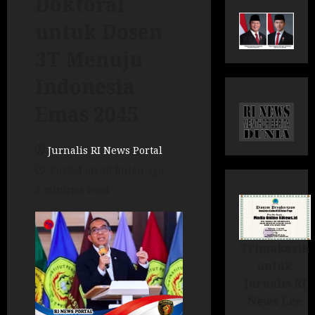
Doktoral
untuk Dosen
3T Menuju
Indonesia
Emas 2045
Jurnalis RI News Portal
Posted on 10 bulan ago
3 minutes read
Trimakasih
untuk
Jurnalis RI
News Lee