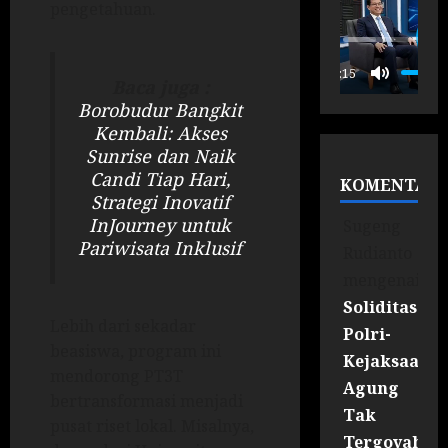
pengetahuan.
P
00:15
Baca juga :
Borobudur Bangkit
Kembali: Akses
Sunrise dan Naik
Candi Tiap Hari,
KOMENTAR
Strategi Inovatif
InJourney untuk
Sugeng
Pariwisata Inklusif
Rudianto
mengenai
Soliditas
Lebih dari sekadar
Polri-
beasiswa, program ini
Kejaksaan
mendorong PT3T
Agung
bertransformasi menjadi
Tak
pusat riset lokal. Misalnya,
Tergoyahka