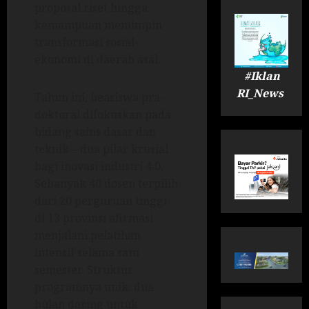
proposal riset hingga
kemampuan memimpin
transformasi sosial-
ekonomi di daerah asal.
#Iklan
RI_News
Tahun ini, beasiswa pra-
doktoral difokuskan pada
bidang sains dasar dan
teknik—dua pilar krusial
bagi inovasi industri 4.0.
Sebanyak 40 dosen terpilih
dari 20 perguruan tinggi
di 13 provinsi afirmasi
menjalani pelatihan
intensif selama satu
semester. Struktur
programnya unik: dua
bulan daring untuk