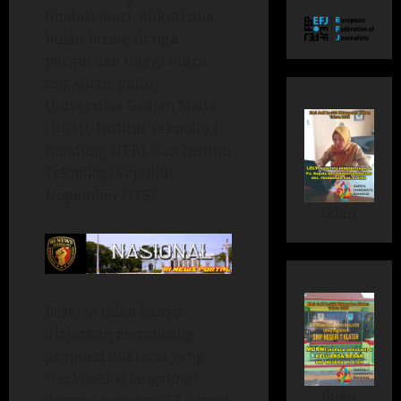
fondasi teori, diikuti dua
bulan luring di tiga
perguruan tinggi mitra
unggulan, yaitu
Universitas Gadjah Mada
(UGM), Institut Teknologi
Bandung (ITB), dan Institut
Teknologi Sepuluh
Nopember (ITS).
iklan
Peserta tidak hanya
diajarkan merancang
proposal doktoral yang
“terkoneksi langsung”
iklan