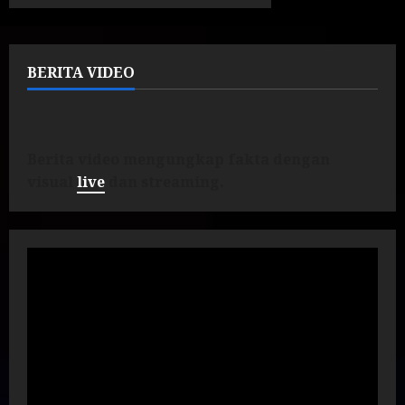
BERITA VIDEO
Berita video mengungkap fakta dengan
visual
live
dan streaming.