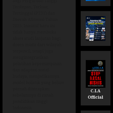
bagi Perguruan Tinggi
Terdepan, Terluar,
Tertinggal (PT3T) dan
Daerah Afirmasi Tahun
2025. Inisiatif baru ini
tidak hanya membuka
akses studi lanjutan bagi
dosen muda dari wilayah
terpencil, tetapi juga
mengintegrasikan
pelatihan kepemimpinan
dan adaptasi sosial-
budaya, menjadikannya
model holistik yang belum
pernah diterapkan
C.I.A
sebelumnya di ranah
Official
pendidikan tinggi
Indonesia.