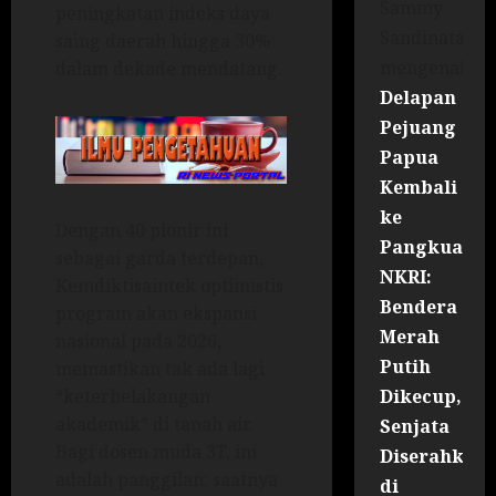
Sammy
peningkatan indeks daya
Sandinata
saing daerah hingga 30%
mengenai
dalam dekade mendatang.
Delapan
Pejuang
Papua
Kembali
ke
Dengan 40 pionir ini
Pangkuan
sebagai garda terdepan,
NKRI:
Kemdiktisaintek optimistis
Bendera
program akan ekspansi
Merah
nasional pada 2026,
Putih
memastikan tak ada lagi
Dikecup,
“keterbelakangan
akademik” di tanah air.
Senjata
Bagi dosen muda 3T, ini
Diserahkan
adalah panggilan: saatnya
di