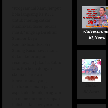
“Program ini kami jemput
bola langsung ke PT3T
untuk meningkatkan
kualifikasi dosen secara
#Advestaime
masif,” ungkap Direktur
RI_News
Sumber Daya
Kemdiktisaintek, Sri
Suning Kusumawardani,
dalam keterangan
resminya di Jakarta, Sabtu
lalu. Berbeda dengan
skema beasiswa
konvensional yang
#Iklan
berfokus semata pada
RI_News
aspek akademik, program
ini menekankan kesiapan
holistik: dari penyusunan