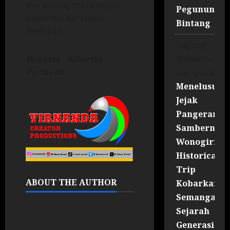
merancang masa depan
Pegununga
Indonesia dari garis
Bintang
terdepan.
Sugeng
Rudianto
Pewarta : Albertus
Parikesit
mengenai
Menelusuri
Jejak
Pangeran
Sambernyaw
Wonogiri
Historical
Trip
ABOUT THE AUTHOR
Kobarkan
Semangat
Sejarah
Generasi