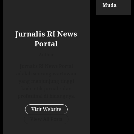
Muda
Jurnalis RI News
Portal
Author
Jurnalis RI News Portal
adalah seorang wartawan
yang menjunjung tinggi
kode etik jurnalis dan
profesiinal di bidangnya.
Visit Website
View All Posts