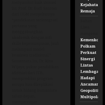
menyambut baik inovasi
Kejahatan
ini. Prof. Dr. Budi Santoso
Remaja
dari UGM menyebutnya
“pendekatan terintegrasi
Sultan
pertama yang
Liwa
menggabungkan
mengenai
akademik dengan soft
Kemenko
skills kepemimpinan, jauh
Polkam
melampaui model
Perkuat
beasiswa tradisional.”
Sinergi
Sementara itu, Dr. Rina
Lintas
Wijaya, pakar pendidikan
Lembaga
afirmasi dari ITB,
Hadapi
memprediksi program
Ancaman
serupa bisa direplikasi
untuk bidang humaniora
Geopolitik
tahun depan,
Multipolar
mempercepat