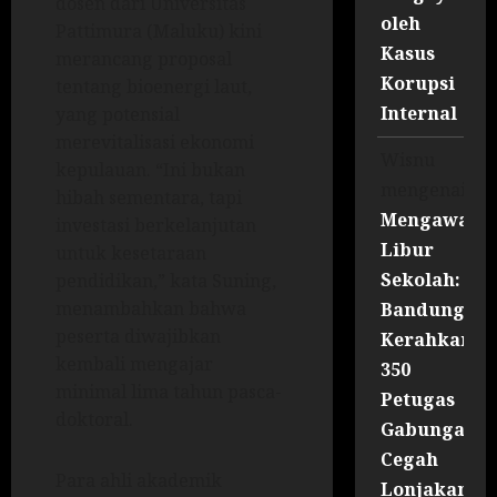
dosen dari Universitas
oleh
Pattimura (Maluku) kini
Kasus
merancang proposal
Korupsi
tentang bioenergi laut,
Internal
yang potensial
merevitalisasi ekonomi
Wisnu
kepulauan. “Ini bukan
mengenai
hibah sementara, tapi
Mengawal
investasi berkelanjutan
Libur
untuk kesetaraan
Sekolah:
pendidikan,” kata Suning,
menambahkan bahwa
Bandung
peserta diwajibkan
Kerahkan
kembali mengajar
350
minimal lima tahun pasca-
Petugas
doktoral.
Gabungan
Cegah
Para ahli akademik
Lonjakan