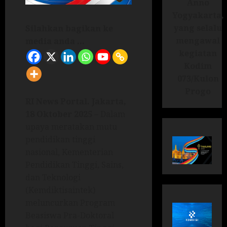
Anno
Yogyakarta,
yang selalu
Silahkan bagikan ke
mengawal
media anda ...
kegiatan
Kodim
073/Kulon
Progo
RI News Portal.
Jakarta,
18 Oktober 2025
– Dalam
upaya meratakan mutu
pendidikan tinggi
nasional, Kementerian
Pendidikan Tinggi, Sains,
dan Teknologi
(Kemdiktisaintek)
meluncurkan Program
Beasiswa Pra-Doktoral