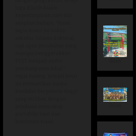
dengan program S3, tetapi
juga dilatih dalam
kepemimpinan riset dan
adaptasi budaya. “Kami
ingin dosen ini bukan
sekadar lulusan doktoral,
tapi agen perubahan yang
mampu menggerakkan
iklan
PT3T menjadi motor
pembangunan lokal,”
tegas Suning. Seleksi ketat
ini memastikan hanya
kandidat berpotensi tinggi
yang terlibat, dengan
Iklan
penilaian mencakup
portofolio riset dan
komitmen sosial.