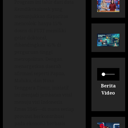
Program ini lahir dari data
Kemdiktisaintek yang
menunjukkan disparitas
mencolok: hanya 15%
dosen di PT3T memiliki
gelar doktoral,
dibandingkan 45% di
perguruan tinggi
metropolitan. Dengan
menargetkan daerah
afirmasi seperti Papua,
Maluku, dan Nusa
Berita
Tenggara Timur, inisiatif
Video
ini menjadi jembatan vital
menuju visi Indonesia
Emas 2045—di mana setiap
provinsi berkontribusi
pada ekonomi berbasis