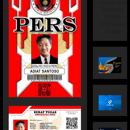
mengawal
kegiatan
Kodim
073/Kulon
Progo