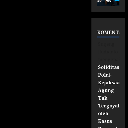
00:15
KOMENTAR
Sugeng
Rudianto
mengenai
Soliditas
Polri-
Kejaksaan
Agung
Tak
Tergoyahka
oleh
Kasus