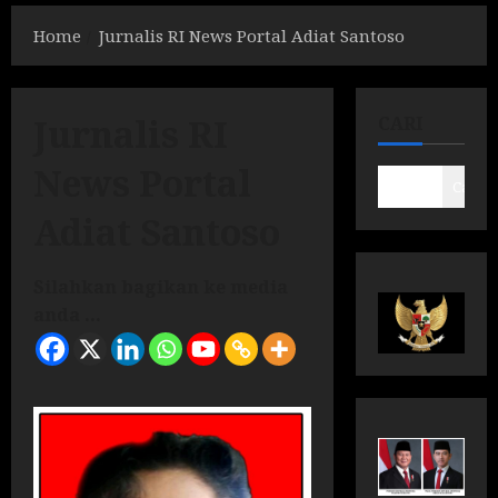
Home
Jurnalis RI News Portal Adiat Santoso
Jurnalis RI
CARI
News Portal
Cari
Adiat Santoso
Silahkan bagikan ke media
anda ...