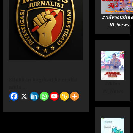
#Advestaime
RI_News
Silahkan bagikan ke media
#Iklan
anda ...
RI_News