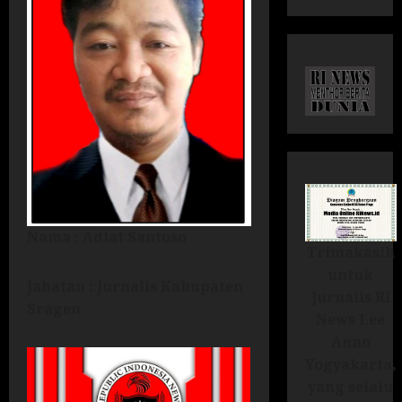
Nama : Adiat Santoso
Trimakasih
untuk
Jabatan : Jurnalis Kabupaten
Jurnalis RI
Sragen
News Lee
Anno
Yogyakarta,
yang selalu