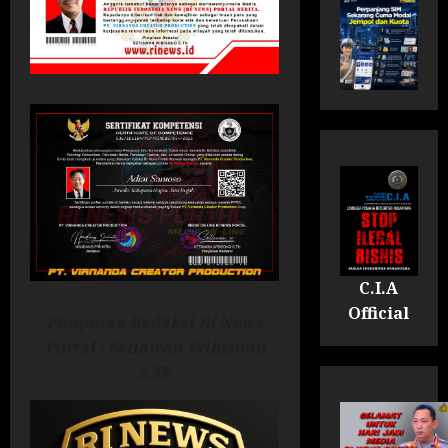
C.I.A
Official
Pimpinan Redaksi RI News
Portal : Setiawan Wibisono
S.Th