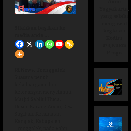
Anno
Yogyakarta,
yang selalu
mengawal
Silahkan bagikan ke
kegiatan
media anda ...
Kodim
073/Kulon
Progo
RI News.
Trenggalek
—
Suasana penuh
kekeluargaan dan
ketenangan menyelimuti
Masjid Sabilul Huda,
Dusun Karang Anom, Desa
Sugihan, Kecamatan
Kampak, Kabupaten
Trenggalek, pada Rabu