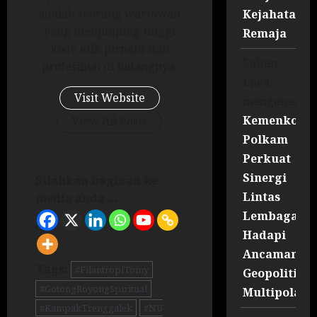
adalah seorang wartawan
Kejahatan
yang menjunjung tinggi
Remaja
kode etik jurnalis dan
Sultan
profesiinal di bidangnya.
Liwa
Visit Website
mengenai
Kemenko
View All Posts
Polkam
Perkuat
Sinergi
Silahkan bagikan ke
Lintas
media anda ...
Lembaga
Hadapi
Ancaman
Tags:
#FilantropiTomy
Geopolitik
#GotongRoyongSpiritual
Multipolar
#KampakTrenggalek
#NU