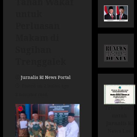
Tanah Wakaf
untuk
Perluasan
Makam di
Sugihan
Trenggalek
Jurnalis RI News Portal
Posted on 2 bulan ago
2 minutes read
Trimakasih
untuk
Jurnalis RI
News Lee