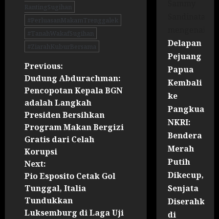
Sammy
RantingSugihan
Sandinata
#PerluasanMakamTrenggalek
mengenai
#TanahWakafSugihan
Delapan
#ZiarahKuburBersama
Pejuang
Previous:
Papua
Dudung Abdurachman:
Kembali
Pencopotan Kepala BGN
ke
adalah Langkah
Pangkuan
Presiden Bersihkan
NKRI:
Program Makan Bergizi
Bendera
Gratis dari Celah
Merah
Korupsi
Putih
Next:
Dikecup,
Pio Esposito Cetak Gol
Senjata
Tunggal, Italia
Tundukkan
Diserahkan
Luksemburg di Laga Uji
di