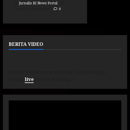
Jurnalis RI News Portal
Posted on 10 jam ago
0
BERITA VIDEO
Berita video mengungkap fakta dengan
visual
live
dan streaming.