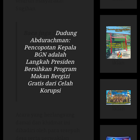
seluruh masyarakat
Sugihan.
Baca juga :
Dudung
Abdurachman:
Pencopotan Kepala
BGN adalah
Langkah Presiden
iklan
Bersihkan Program
Makan Bergizi
Gratis dari Celah
Korupsi
Iklan
Acara yang berlangsung
damai dan khidmat ini
dihadiri oleh para sesepuh
desa serta perwakilan