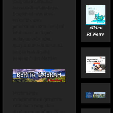
yang telah berkenan
mewakafkan tanahnya.
Dengan adanya tanah
wakaf ini, area
pemakaman akan menjadi
#Iklan
lebih luas dan dapat
RI_News
melayani kebutuhan
masyarakat sekitar untuk
jangka waktu yang
panjang,” ujar Marijan.
Marijan juga
mengumumkan program
rutin baru yang akan
digelar setiap tahun. “Kita