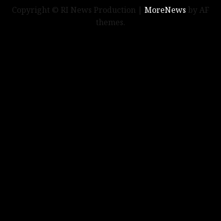
Copyright © RI News Production
|
MoreNews
by AF
themes.