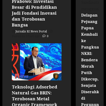
Prabowo: Investasi
Sandinata
Besar di Pendidikan
mengenai
Jadi Fondasi Inovasi
Delapan
dan Terobosan
Pejuang
Bangsa
Papua
Jurnalis RI News Portal
Kembali
Posted on 2 hari ago
0
ke
Pangkuan
NKRI:
Bendera
Merah
Putih
Dikecup,
Senjata
Teknologi Adsorbed
Diserahkan
Natural Gas BRIN:
di
Terobosan Metal
Organic Framework
Pegununga