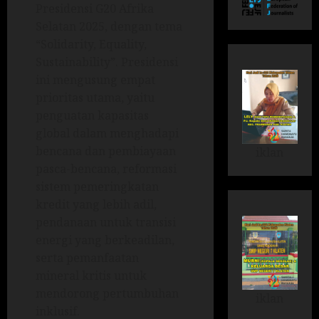
Presidensi G20 Afrika
Selatan 2025, dengan tema
“Solidarity, Equality,
Sustainability”. Presidensi
ini mengusung empat
prioritas utama, yaitu
penguatan kapasitas
global dalam menghadapi
bencana dan pembiayaan
iklan
pasca-bencana, reformasi
sistem pemeringkatan
kredit yang lebih adil,
pendanaan untuk transisi
energi yang berkeadilan,
serta pemanfaatan
mineral kritis untuk
mendorong pertumbuhan
iklan
inklusif.