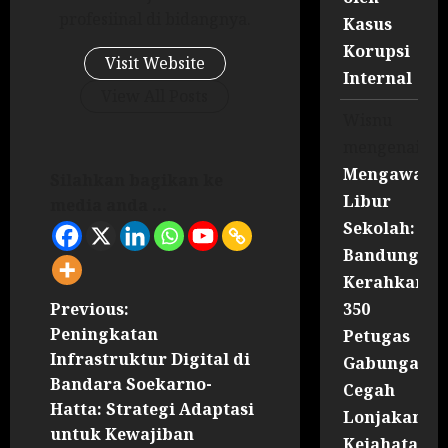
profesiinal di bidangnya.
Kasus
Korupsi
Visit Website
Internal
View All Posts
Wisnu
mengenai
Mengawal
Silahkan bagikan ke
Libur
media anda ...
Sekolah:
Bandung
Kerahkan
350
Previous:
Peningkatan
Petugas
Infrastruktur Digital di
Gabungan
Bandara Soekarno-
Cegah
Hatta: Strategi Adaptasi
Lonjakan
untuk Kewajiban
Kejahatan