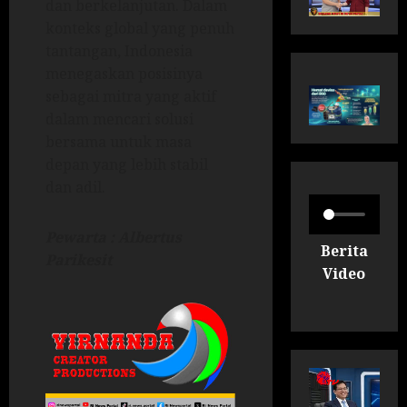
dan berkelanjutan. Dalam
konteks global yang penuh
tantangan, Indonesia
menegaskan posisinya
sebagai mitra yang aktif
dalam mencari solusi
bersama untuk masa
depan yang lebih stabil
dan adil.
Pewarta : Albertus
Berita
Parikesit
Video