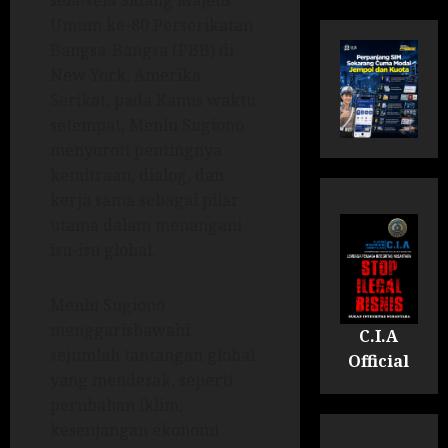
sela-sela Sidang Majelis
Umum ke-80 Perserikatan
Bangsa-Bangsa (PBB) di
New York, Amerika
Serikat, pada Kamis waktu
setempat, Menlu Sugiono
menyoroti pentingnya
kemitraan, dialog, dan
kerja sama sebagai pilar
utama dalam menangani
isu-isu global.
Menlu Sugiono
menggarisbawahi
C.I.A
sejumlah tantangan global
Official
yang mendesak, seperti
perubahan iklim,
kesenjangan ekonomi