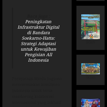
Baca juga :
Peningkatan
Infrastruktur Digital
di Bandara
Soekarno-Hatta:
iklan
Strategi Adaptasi
untuk Kewajiban
Pengisian All
Indonesia
Iklan
Pernyataan Menlu Sugiono
mencerminkan komitmen
Indonesia untuk terus
mendorong kolaborasi
internasional yang inklusif