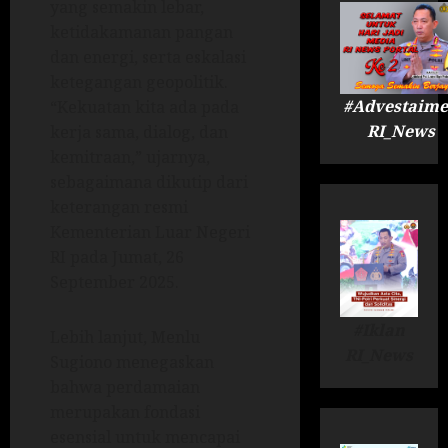
yang semakin lebar,
ketidakamanan pangan
dan energi, serta eskalasi
ketegangan geopolitik.
#Advestaime
“Kekuatan kita ada pada
RI_News
kerja sama, dialog, dan
kemitraan,” ujarnya,
sebagaimana dikutip dari
keterangan resmi
Kementerian Luar Negeri
RI pada Jumat, 26
September 2025.
#Iklan
Lebih lanjut, Menlu
RI_News
Sugiono menegaskan
bahwa perdamaian
merupakan fondasi
esensial untuk mencapai