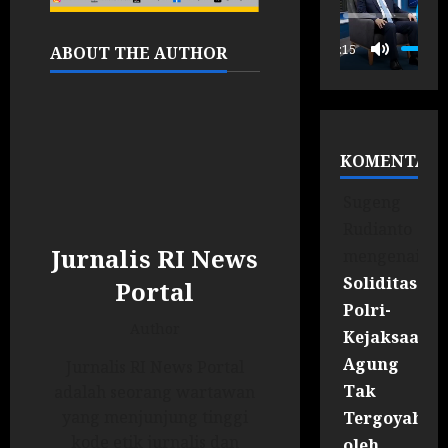
P
00:15
ABOUT THE AUTHOR
KOMENTAR
Sugeng
Rudianto
Jurnalis RI News
mengenai
Soliditas
Portal
Polri-
Author
Kejaksaan
Agung
Jurnalis RI News Portal
Tak
adalah seorang wartawan
yang menjunjung tinggi
Tergoyahka
kode etik jurnalis dan
oleh