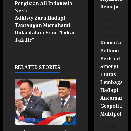
Pengisian All Indonesia
Remaja
Next:
Adhisty Zara Hadapi
Sultan
Tantangan Memahami
Liwa
Duka dalam Film “Tukar
mengenai
Takdir”
Kemenko
Polkam
Perkuat
Sinergi
RELATED STORIES
Lintas
Lembaga
Hadapi
Ancaman
Geopolitik
Multipolar
Sammy