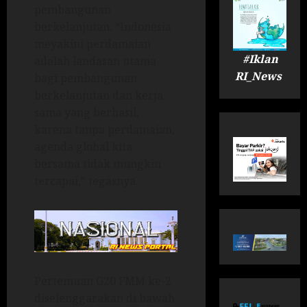
pembangunan
berkelanjutan. “Indonesia
meyakini perdamaian
#Iklan
adalah landasan utama
RI_News
bagi pembangunan
berkelanjutan dan kerja
sama yang berhasil,
karena tanpa perdamaian,
agenda global kita
bersama tidak mungkin
tercapai,” tegasnya.
Pertemuan G20 FMM ke-2
diselenggarakan di bawah