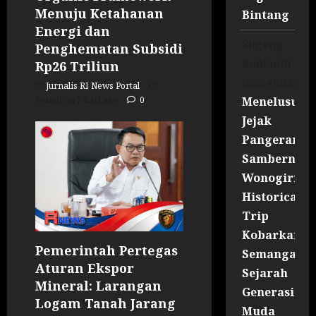
Menuju Ketahanan
Bintang
Energi dan
Sugeng
Penghematan Subsidi
Rudianto
Rp26 Triliun
mengenai
Jurnalis RI News Portal
Posted on 2 hari ago
0
Menelusuri
Jejak
Pangeran
Sambernyaw
Wonogiri
Historical
Trip
Kobarkan
Pemerintah Pertegas
Semangat
Aturan Ekspor
Sejarah
Mineral: Larangan
Generasi
Logam Tanah Jarang
Muda