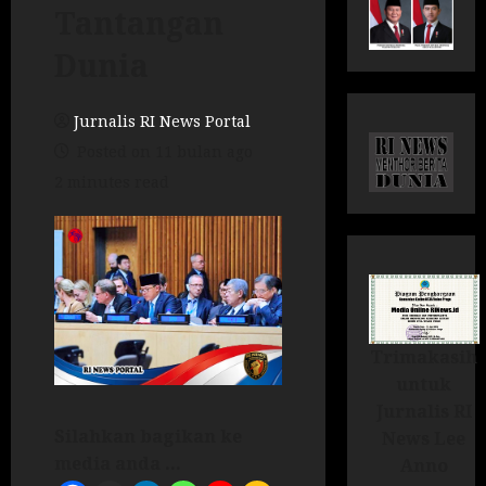
Tantangan
Dunia
Jurnalis RI News Portal
Posted on 11 bulan ago
2 minutes read
Trimakasih
untuk
Jurnalis RI
Silahkan bagikan ke
News Lee
media anda ...
Anno