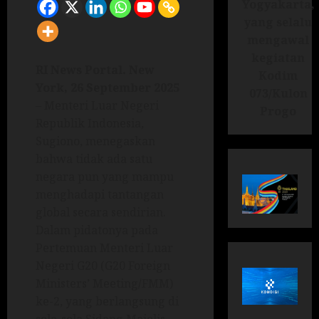
Yogyakarta,
yang selalu
mengawal
kegiatan
RI News Portal.
New
Kodim
York, 26 September 2025
073/Kulon
– Menteri Luar Negeri
Progo
Republik Indonesia,
Sugiono, menegaskan
bahwa tidak ada satu
negara pun yang mampu
menghadapi tantangan
global secara sendirian.
Dalam pidatonya pada
Pertemuan Menteri Luar
Negeri G20 (G20 Foreign
Ministers’ Meeting/FMM)
ke-2, yang berlangsung di