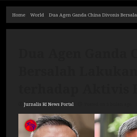
Home
World
Dua Agen Ganda China Divonis Bersal
Dua Agen Ganda C
Bersalah Lakuka
terhadap Aktivis
Jurnalis RI News Portal
Posted on 3 bulan ago