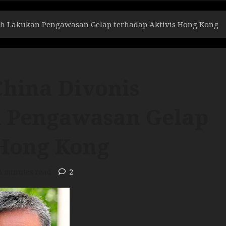
ah Lakukan Pengawasan Gelap terhadap Aktivis Hong Kong
hina Divonis
n Pengawasan Gelap
 Hong Kong
3 minutes read
2