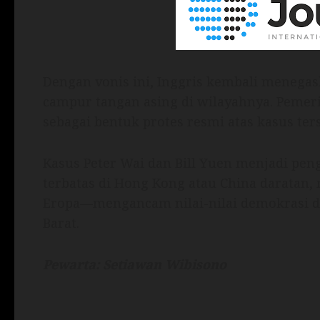
Dengan vonis ini, Inggris kembali menegas
campur tangan asing di wilayahnya. Pemer
sebagai bentuk protes resmi atas kasus ter
Kasus Peter Wai dan Bill Yuen menjadi pen
terbatas di Hong Kong atau China daratan,
Eropa—mengancam nilai-nilai demokrasi d
Barat.
Pewarta: Setiawan Wibisono