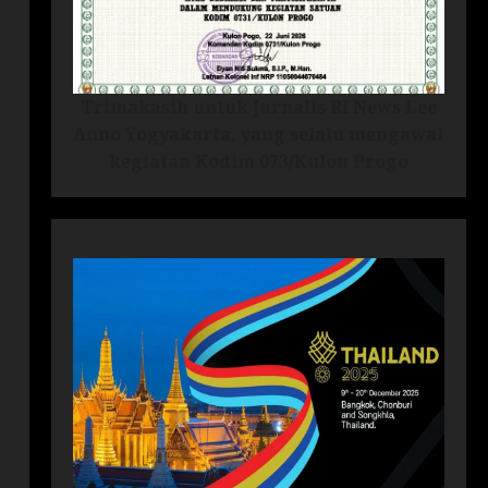
Trimakasih untuk Jurnalis RI News Lee
Anno Yogyakarta, yang selalu mengawal
kegiatan Kodim 073/Kulon Progo