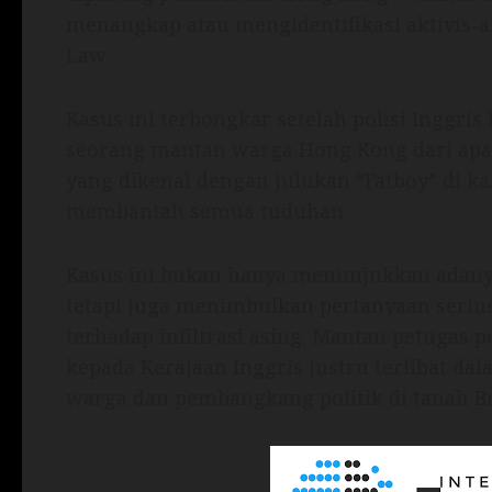
menangkap atau mengidentifikasi aktivis-a
Law.
Kasus ini terbongkar setelah polisi Inggri
seorang mantan warga Hong Kong dari apar
yang dikenal dengan julukan “Fatboy” di 
membantah semua tuduhan.
Kasus ini bukan hanya menunjukkan adanya
tetapi juga menimbulkan pertanyaan serius 
terhadap infiltrasi asing. Mantan petuga
kepada Kerajaan Inggris justru terlibat d
warga dan pembangkang politik di tanah Br