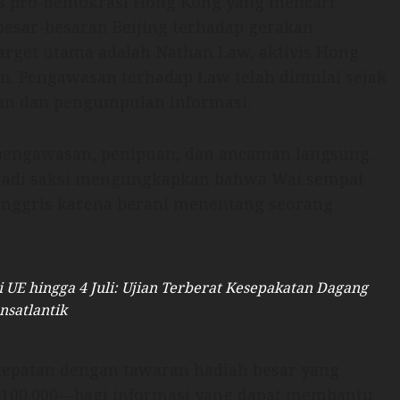
vis pro-demokrasi Hong Kong yang mencari
besar-besaran Beijing terhadap gerakan
target utama adalah Nathan Law, aktivis Hong
n. Pengawasan terhadap Law telah dimulai sejak
an dan pengumpulan informasi.
 pengawasan, penipuan, dan ancaman langsung.
adi saksi mengungkapkan bahwa Wai sempat
nggris karena berani menentang seorang
UE hingga 4 Juli: Ujian Terberat Kesepakatan Dagang
nsatlantik
tepatan dengan tawaran hadiah besar yang
£100.000—bagi informasi yang dapat membantu