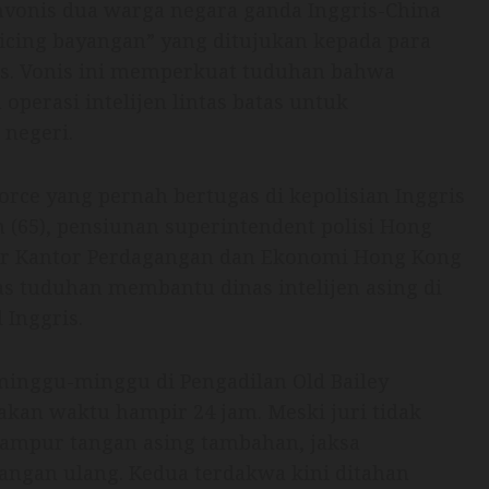
vonis dua warga negara ganda Inggris-China
licing bayangan” yang ditujukan kepada para
s. Vonis ini memperkuat tuduhan bahwa
operasi intelijen lintas batas untuk
negeri.
orce yang pernah bertugas di kepolisian Inggris
n (65), pensiunan superintendent polisi Hong
or Kantor Perdagangan dan Ekonomi Hong Kong
as tuduhan membantu dinas intelijen asing di
Inggris.
inggu-minggu di Pengadilan Old Bailey
kan waktu hampir 24 jam. Meski juri tidak
campur tangan asing tambahan, jaksa
ngan ulang. Kedua terdakwa kini ditahan