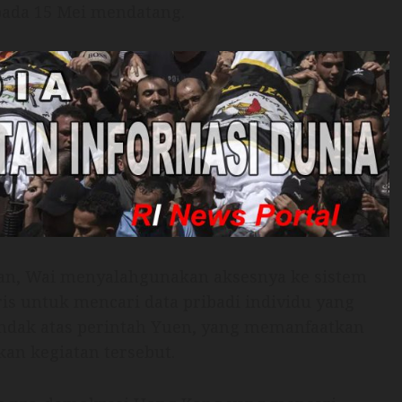
pada 15 Mei mendatang.
gan, Wai menyalahgunakan aksesnya ke sistem
s untuk mencari data pribadi individu yang
tindak atas perintah Yuen, yang memanfaatkan
an kegiatan tersebut.