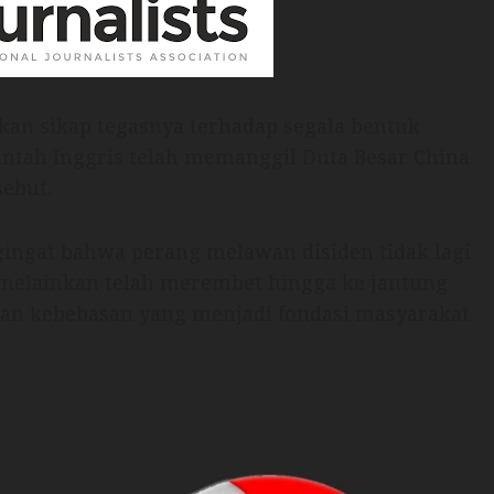
kan sikap tegasnya terhadap segala bentuk
intah Inggris telah memanggil Duta Besar China
sebut.
gingat bahwa perang melawan disiden tidak lagi
 melainkan telah merembet hingga ke jantung
an kebebasan yang menjadi fondasi masyarakat