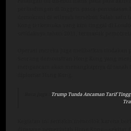
Pasangan ini disebut fokus pada para akti
perlindungan di Inggris pasca-penindasan 
demokrasi di wilayah tersebut. Salah satu 
Kong terkemuka yang kini tinggal di Londo
setidaknya tahun 2021, termasuk pemotret
Operasi mereka juga melibatkan tindakan
Seorang demonstran Hong Kong yang menj
mengancam akan menangkapnya di tanah I
diplomat Hong Kong.
Baca juga :
Trump Tunda Ancaman Tarif Tinggi 
Tra
Kegiatan ini semakin mencolok karena ber
dipasang pemerintah Hong Kong—sekitar 