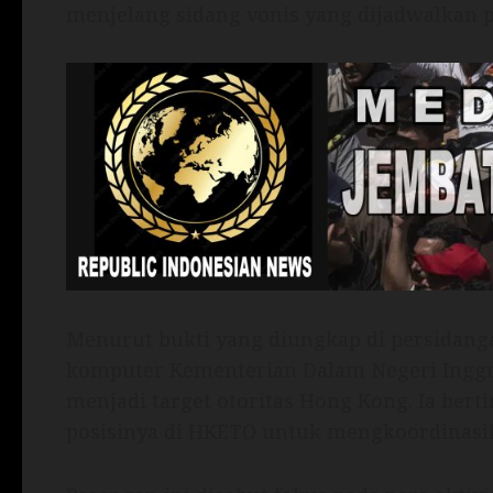
menjelang sidang vonis yang dijadwalkan 
Menurut bukti yang diungkap di persidan
komputer Kementerian Dalam Negeri Inggri
menjadi target otoritas Hong Kong. Ia ber
posisinya di HKETO untuk mengkoordinasik