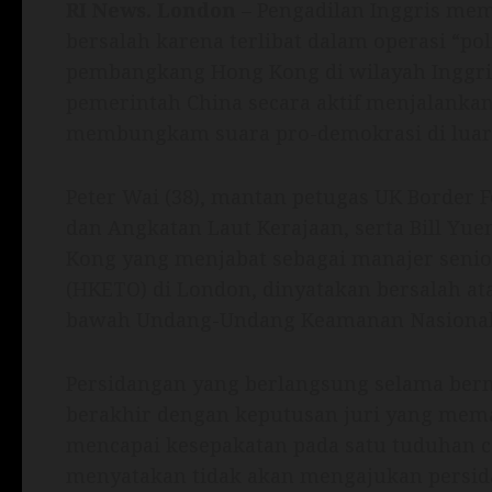
RI News.
London
– Pengadilan Inggris mem
bersalah karena terlibat dalam operasi “po
pembangkang Hong Kong di wilayah Inggri
pemerintah China secara aktif menjalankan 
membungkam suara pro-demokrasi di luar 
Peter Wai (38), mantan petugas UK Border F
dan Angkatan Laut Kerajaan, serta Bill Yue
Kong yang menjabat sebagai manajer seni
(HKETO) di London, dinyatakan bersalah at
bawah Undang-Undang Keamanan Nasional 
Persidangan yang berlangsung selama berm
berakhir dengan keputusan juri yang mema
mencapai kesepakatan pada satu tuduhan 
menyatakan tidak akan mengajukan persida