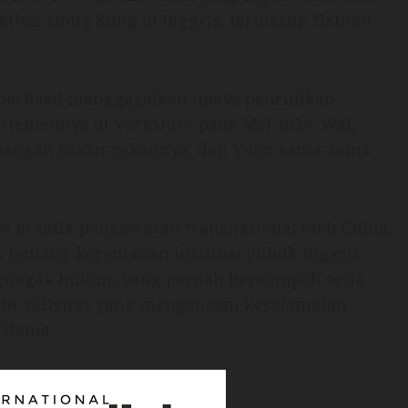
ktivis Hong Kong di Inggris, termasuk Nathan
s berhasil menggagalkan upaya penculikan
temennya di Yorkshire pada Mei 2024. Wai,
kalangan rekan-rekannya, dan Yuen sama-sama
 praktik pengawasan transnasional oleh China,
tentang kerentanan institusi publik Inggris
s penegak hukum yang pernah bersumpah setia
alam aktivitas yang mengancam keselamatan
itania.