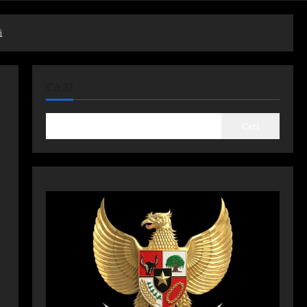
i
CARI
Cari