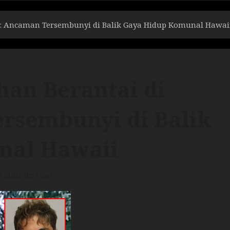
: Ancaman Tersembunyi di Balik Gaya Hidup Komunal Hawai
an Berantai di
rsembunyi di Balik
nal Hawaii
2 minutes read