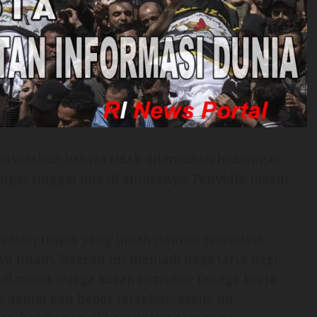
menyatakan bahwa tidak ditemukan hubungan
mpat tinggal dua di antaranya. Penyidik masih
wasan tropis yang indah namun terisolasi,
a hitam. Daerah ini menjadi daya tarik bagi
, di mana warga kerap bertukar tenaga kerja
a damai dan bebas tersebut, kasus ini