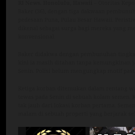
RI News. Honolulu, Hawaii
– Otoritas Kep
Baker (36), dengan tiga dakwaan pembunuh
pedesaan Puna, Pulau Besar Hawaii. Perist
dikenal sebagai surga bagi mereka yang men
konvensional.
Baker didakwa dengan pembunuhan tingkat
kini ia masih ditahan tanpa kemungkinan 
Senin. Polisi belum mengungkap motif past
Ketiga korban ditemukan dalam rentang wak
tewas pada Senin di sebuah kolam semen. K
tak jauh dari lokasi korban pertama. Semen
malam di sebuah properti yang berjarak sek