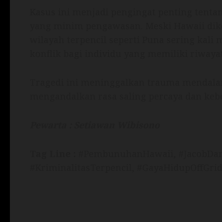
Kasus ini menjadi pengingat penting tenta
yang minim pengawasan. Meski Hawaii diken
wilayah terpencil seperti Puna sering kali
konflik bagi individu yang memiliki riway
Tragedi ini meninggalkan trauma mendala
mengandalkan rasa saling percaya dan ke
Pewarta : Setiawan Wibisono
Tag Line :
#PembunuhanHawaii, #JacobDan
#KriminalitasTerpencil, #GayaHidupOffGri