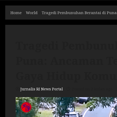
Home
World
Tragedi Pembunuhan Berantai di Puna
Tragedi Pembunuh
Puna: Ancaman Te
Gaya Hidup Komu
Jurnalis RI News Portal
Posted on 2 bulan ago