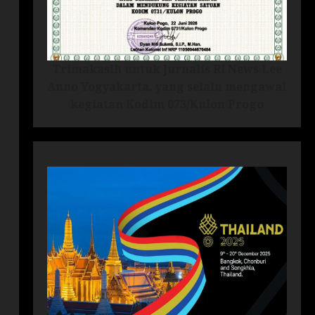
Trimakasih untuk Jurnalis RI News Lee
Anno Yogyakarta, yang selalu mengawal
kegiatan Kodim 073/Kulon Progo