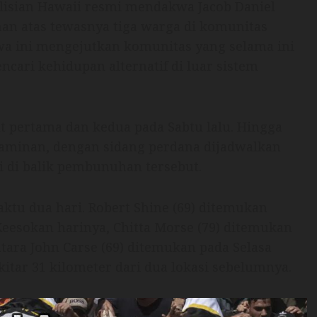
olisian Hawaii resmi mendakwa Jacob Daniel
an atas tewasnya tiga warga di komunitas
iwa ini mengejutkan komunitas yang selama ini
cari kehidupan alternatif di luar sistem
 pertama dan kedua pada Sabtu lalu. Hingga
jaminan, dengan sidang perdana dijadwalkan
i di balik pembunuhan tersebut.
tu dua hari. Robert Shine (69) ditemukan
eesokan harinya, Chitta Morse (79) ditemukan
tara John Carse (69) ditemukan pada Selasa
itar 31 kilometer dari dua lokasi sebelumnya.