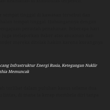
n keamanan di komunitas terpencil.
 sempat tinggal di kawasan tersebut dan
mbalan tempat tinggal. Hubungannya dengan
ngajuan perintah penahanan. Beberapa hari
 juga melaporkan Baker atas ancaman dan
 order mereka ditolak hakim karena kurangnya
cang Infrastruktur Energi Rusia, Ketegangan Nuklir
hzhia Memuncak
ah terlibat dalam puluhan kasus selama dua
u lintas, di mana ia kerap membela diri tanpa