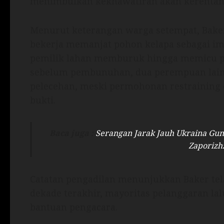
menimbulkan kekhawatiran akan kerentana
Menurut keterangan warga setempat, Baker
bekerja memanjat pohon kelapa sebagai i
pemilik lahan memburuk hingga memicu pe
sebelum pembunuhan, dua perempuan lain
pelecehan, meski permohonan restraining
bukti.
Baca juga :
Serangan Jarak Jauh Ukraina Gun
Zaporiz
Catatan pengadilan menunjukkan Baker tel
dekade terakhir, mayoritas pelanggaran lal
bantuan pengacara.