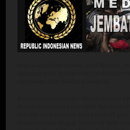
Kepala Kepolisian Hawaii, Reed Mahuna, 
langsung antar korban selain kedekatan te
mendalami latar belakang kasus ini.
Komunitas Puna sendiri dikenal sebagai ka
dengan kombinasi hutan lebat dan lahan lav
individu yang memilih gaya hidup off-grid
dengan tempat tinggal. Namun di balik citr