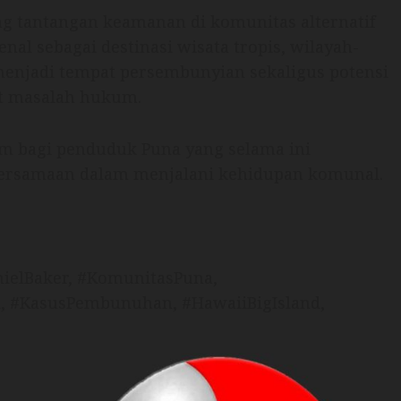
ng tantangan keamanan di komunitas alternatif
al sebagai destinasi wisata tropis, wilayah-
 menjadi tempat persembunyian sekaligus potensi
at masalah hukum.
m bagi penduduk Puna yang selama ini
bersamaan dalam menjalani kehidupan komunal.
ielBaker, #KomunitasPuna,
d, #KasusPembunuhan, #HawaiiBigIsland,