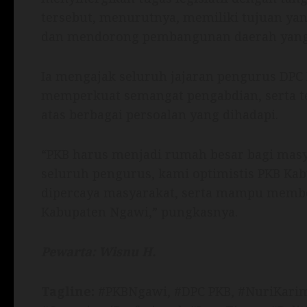
tersebut, menurutnya, memiliki tujuan ya
dan mendorong pembangunan daerah yang i
Ia mengajak seluruh jajaran pengurus DPC 
memperkuat semangat pengabdian, serta te
atas berbagai persoalan yang dihadapi.
“PKB harus menjadi rumah besar bagi masy
seluruh pengurus, kami optimistis PKB Ka
dipercaya masyarakat, serta mampu membe
Kabupaten Ngawi,” pungkasnya.
Pewarta: Wisnu H.
Tagline:
#PKBNgawi, #DPC PKB, #NuriKari