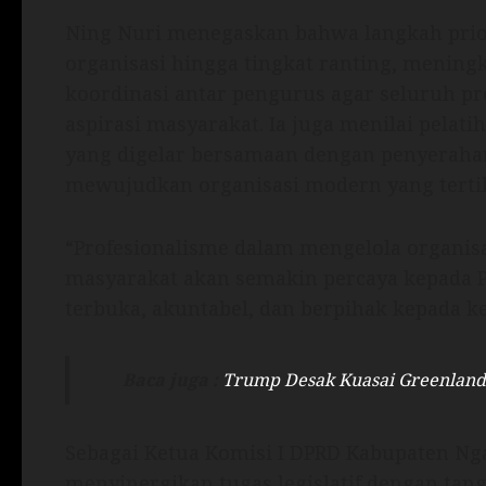
Ning Nuri menegaskan bahwa langkah prio
organisasi hingga tingkat ranting, meningk
koordinasi antar pengurus agar seluruh pro
aspirasi masyarakat. Ia juga menilai pela
yang digelar bersamaan dengan penyerahan
mewujudkan organisasi modern yang tertib
“Profesionalisme dalam mengelola organisas
masyarakat akan semakin percaya kepada P
terbuka, akuntabel, dan berpihak kepada ke
Baca juga :
Trump Desak Kuasai Greenland,
Sebagai Ketua Komisi I DPRD Kabupaten N
menyinergikan tugas legislatif dengan ta