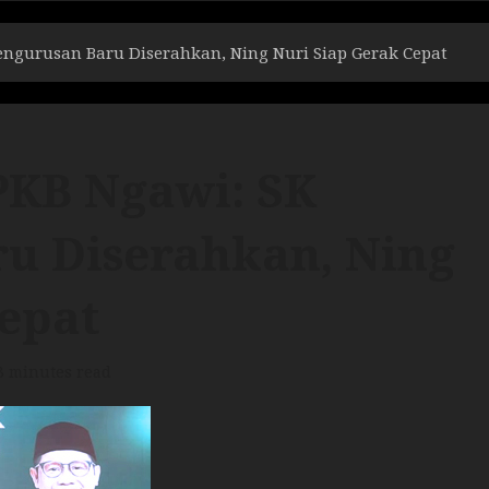
engurusan Baru Diserahkan, Ning Nuri Siap Gerak Cepat
PKB Ngawi: SK
u Diserahkan, Ning
epat
3 minutes read