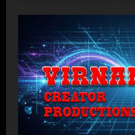
#OrganisasiProfesional, #JawaTimur, #Polit