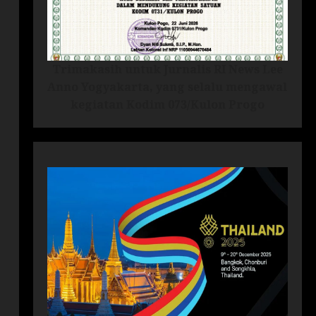
Trimakasih untuk Jurnalis RI News Lee
Anno Yogyakarta, yang selalu mengawal
kegiatan Kodim 073/Kulon Progo