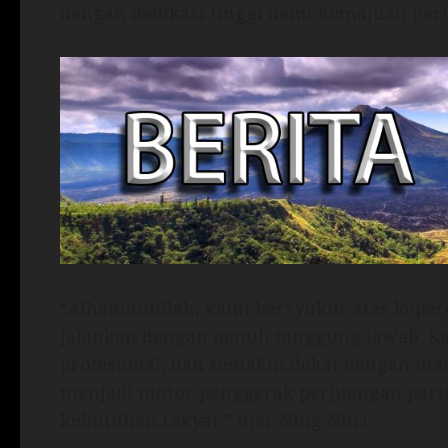
dengan dedikasi tinggi demi kemajuan par
“Alhamdulillah, kami bersyukur atas kepe
jalankan dengan penuh tanggung jawab. Ka
profesional, dan semakin dekat dengan m
menjadi motor penggerak perjuangan parta
kebutuhan rakyat,” ujar Ning Nuri.