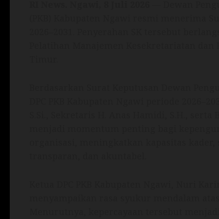
RI News. Ngawi, 8 Juli 2026
— Dewan Pengur
(PKB) Kabupaten Ngawi resmi menerima Su
2026–2031. Penyerahan SK tersebut berlang
Pelatihan Manajemen Kesekretariatan dan
Timur.
Berdasarkan Surat Keputusan Dewan Pengur
DPC PKB Kabupaten Ngawi periode 2026–203
S.Si., Sekretaris H. Anas Hamidi, S.H., sert
menjadi momentum penting bagi kepengur
organisasi, meningkatkan kapasitas kader,
transparan, dan akuntabel.
Ketua DPC PKB Kabupaten Ngawi, Nuri Karima
menyampaikan rasa syukur mendalam atas
Menurutnya, kepercayaan tersebut menjad