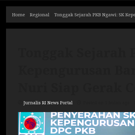
Home
Regional
Tonggak Sejarah PKB Ngawi: SK Kep
Tonggak Sejarah 
Kepengurusan Bar
Nuri Siap Gerak C
Jurnalis RI News Portal
Posted on 1 bulan ago