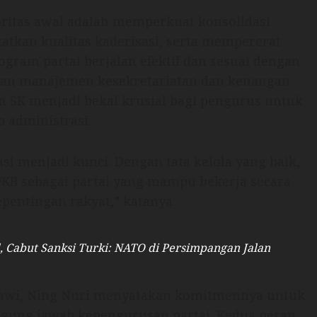
ritas awal adalah memperkuat konsolidasi
atkan kualitas kaderisasi, serta mempererat
gram partai berjalan efektif dan sesuai dengan
tihan manajemen kesekretariatan dan keuangan
 SK menjadi bekal krusial bagi pengurus untuk
 administrasi.
i menjadi kunci. Dengan tata kelola yang baik,
KB sebagai partai yang mampu bekerja secara
pentingan rakyat,” katanya.
 Cabut Sanksi Turki: NATO di Persimpangan Jalan
gawi, Ning Nuri menyatakan komitmennya untuk
nggung jawab kepengurusan partai. Kedua peran