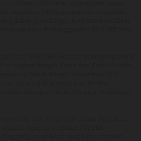
us Cabang (DPC) Partai Kebangkitan Bangsa
rat Keputusan (SK) Kepengurusan masa bakti
sung dalam agenda Rapat Koordinasi sekaligus
 Keuangan yang diselenggarakan DPW PKB Jawa
us Pusat (DPP) PKB, susunan inti kepengurusan
1 ditetapkan dengan Ketua Nuri Karimatunnisa,
a Bendahara Wiwik Priyani. Penyerahan SK ini
usan baru untuk memperkuat fondasi
 serta membangun tata kelola yang profesional,
tunnisa, S.Si., yang akrab disapa Ning Nuri,
 amanah yang dipercayakan DPP PKB.
i tanggung jawab besar yang harus diemban