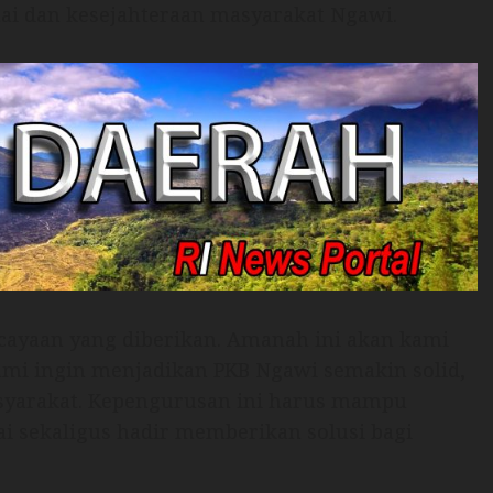
tai dan kesejahteraan masyarakat Ngawi.
rcayaan yang diberikan. Amanah ini akan kami
mi ingin menjadikan PKB Ngawi semakin solid,
asyarakat. Kepengurusan ini harus mampu
i sekaligus hadir memberikan solusi bagi