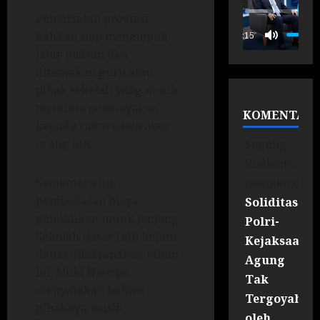
Pemerintah provinsi
P
00:15
bahkan siap menempuh
jalur hukum jika
ditemukan guru atau
pihak sekolah yang masih
meminta pembayaran
KOMENTAR
kepada calon siswa atau
orang tua.
Sugeng
Rudianto
mengenai
Sementara itu,
pembebasan biaya
Soliditas
pendidikan untuk jenjang
Polri-
Sekolah Dasar (SD) belum
Kejaksaan
dapat dilaksanakan tahun
Agung
ini. Meki Nawipa
Tak
menyatakan bahwa
Tergoyahka
pihaknya masih
oleh