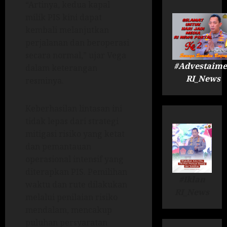
“Artinya, kedua kapal
milik PIS kini dapat
kembali melanjutkan
perjalanan dan beroperasi
secara normal,” ujar Vega
#Advestaime
dalam keterangan
RI_News
resminya.
Keberhasilan lintasan ini
tidak lepas dari strategi
mitigasi risiko yang ketat
dan pemantauan
operasional intensif yang
diterapkan PIS. Pemilihan
#Iklan
waktu dan rute dilakukan
RI_News
melalui penilaian risiko
mendalam, mencakup
puluhan persyaratan