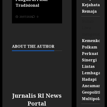
Kejahatan
Tradisional
Rp113,97 Miliar da
PT Asuransi Jiwa
Remaja
Jurnalis RI News Portal
Prolife
20/07/2026
0
Sultan
Jurnalis RI News Portal
Liwa
09/07/2026
0
mengenai
Kemenko
ABOUT THE AUTHOR
Polkam
Perkuat
Sinergi
Lintas
Lembaga
Hadapi
Ancaman
Geopolitik
Jurnalis RI News
Multipolar
Portal