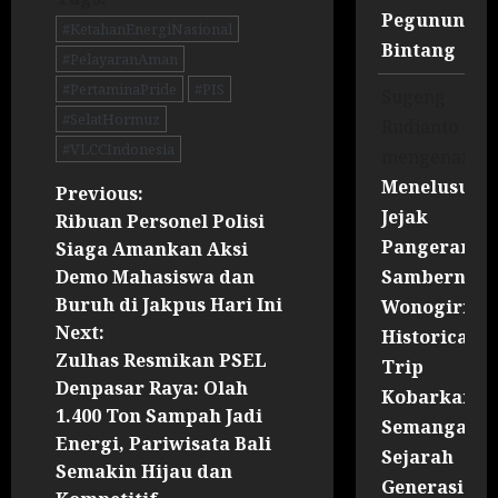
Pegununga
#KetahanEnergiNasional
Bintang
#PelayaranAman
#PertaminaPride
#PIS
Sugeng
#SelatHormuz
Rudianto
#VLCCIndonesia
mengenai
Menelusuri
Previous:
Jejak
Ribuan Personel Polisi
Pangeran
Siaga Amankan Aksi
Sambernyaw
Demo Mahasiswa dan
Buruh di Jakpus Hari Ini
Wonogiri
Next:
Historical
Zulhas Resmikan PSEL
Trip
Denpasar Raya: Olah
Kobarkan
1.400 Ton Sampah Jadi
Semangat
Energi, Pariwisata Bali
Sejarah
Semakin Hijau dan
Generasi