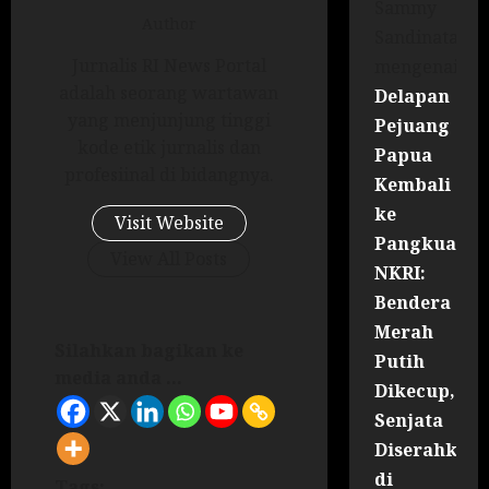
Sammy
Author
Sandinata
Jurnalis RI News Portal
mengenai
adalah seorang wartawan
Delapan
yang menjunjung tinggi
Pejuang
kode etik jurnalis dan
Papua
profesiinal di bidangnya.
Kembali
ke
Visit Website
Pangkuan
View All Posts
NKRI:
Bendera
Merah
Silahkan bagikan ke
Putih
media anda ...
Dikecup,
Senjata
Diserahkan
di
Tags: