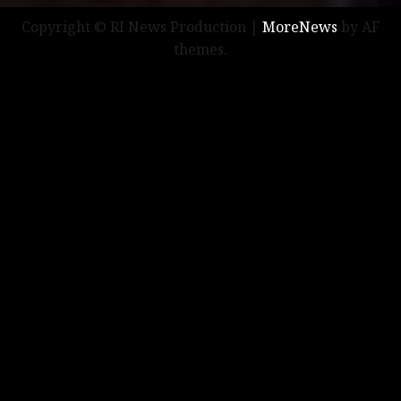
Copyright © RI News Production
|
MoreNews
by AF
themes.