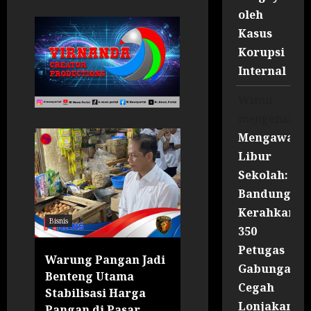
oleh
Kasus
Korupsi
Internal
Wisnu
mengenai
Mengawal
Libur
Sekolah:
Bandung
Kerahkan
Bisnis
Bisnis
Business
Nasional
350
Petugas
Warung Pangan Jadi
OJK Tegaskan
Gabungan
Benteng Utama
Perlindungan
Cegah
Stabilisasi Harga
Konsumen:
Lonjakan
m
Pangan di Pasar
Penyitaan Aset