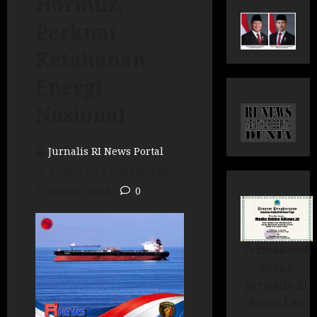
Hormuz,
Perkuat
Ketahanan
Energi
Nasional
Jurnalis RI News Portal
Posted on 4 minggu ago
2 minutes read
0
Trimakasih
untuk
Jurnalis RI
News Lee