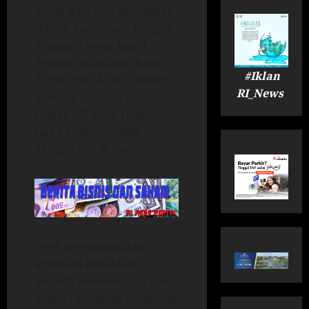
mulai dari asuransi, aspek
teknis, keamanan, hingga
kesiapan awak kapal.
Selama pelayaran, kapal
#Iklan
dimonitor 24 jam nonstop
RI_News
oleh tim darat di crisis
center PIS yang selalu
siaga berkoordinasi
dengan kru di laut.
Vega menyampaikan
apresiasi mendalam
kepada Kementerian Luar
Negeri Republik Indonesia