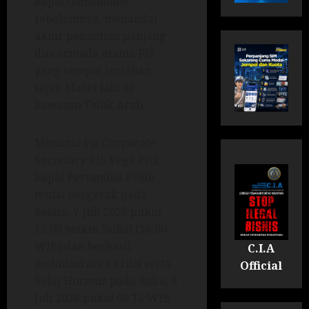
kapal Gamsunoro
sebelumnya, menandai
akhir penantian panjang
dua armada utama PIS
yang sempat tertahan
sejak Maret lalu di
kawasan Teluk Arab.
Menurut Pjs Corporate
Secretary PIS Vega Pita,
kapal Pertamina Pride
mulai bergerak pada
Selasa, 7 Juli 2026 pukul
13.00 waktu Dubai (16.00
WIB) dan berhasil
C.I.A
melintasi area kritis serta
Official
Selat Hormuz pada Rabu, 8
Juli 2026 pukul 00.15 WIB.