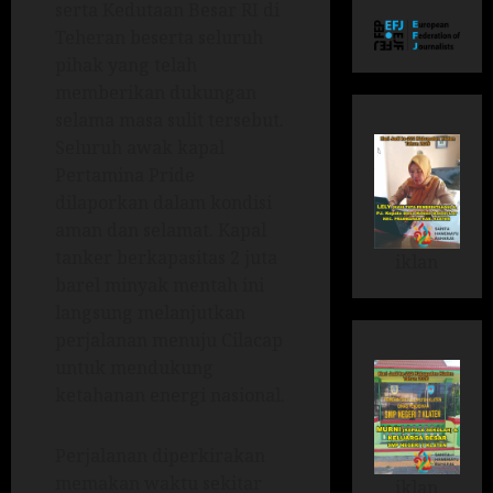
serta Kedutaan Besar RI di
Teheran beserta seluruh
pihak yang telah
memberikan dukungan
selama masa sulit tersebut.
Seluruh awak kapal
Pertamina Pride
dilaporkan dalam kondisi
aman dan selamat. Kapal
tanker berkapasitas 2 juta
iklan
barel minyak mentah ini
langsung melanjutkan
perjalanan menuju Cilacap
untuk mendukung
ketahanan energi nasional.
Perjalanan diperkirakan
memakan waktu sekitar
iklan