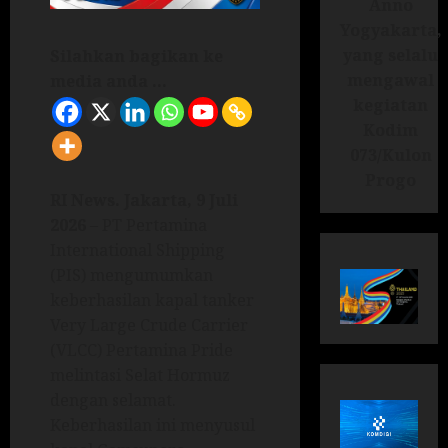
Anno
Yogyakarta,
yang selalu
Silahkan bagikan ke
mengawal
media anda ...
kegiatan
Kodim
073/Kulon
Progo
RI News. Jakarta, 9 Juli
2026
– PT Pertamina
International Shipping
(PIS) mengumumkan
keberhasilan kapal tanker
Very Large Crude Carrier
(VLCC) Pertamina Pride
melintasi Selat Hormuz
dengan selamat.
Keberhasilan ini menyusul