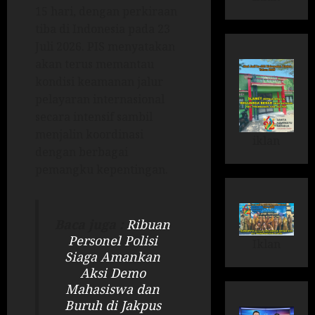
15 hari, dengan perkiraan
tiba di Indonesia pada 23
Juli 2026. PIS menyatakan
akan terus memantau
kondisi keamanan jalur
pelayaran internasional
secara intensif sambil
menjalin koordinasi
iklan
dengan berbagai
pemangku kepentingan.
Baca juga :
Ribuan
Personel Polisi
Iklan
Siaga Amankan
Aksi Demo
Mahasiswa dan
Buruh di Jakpus