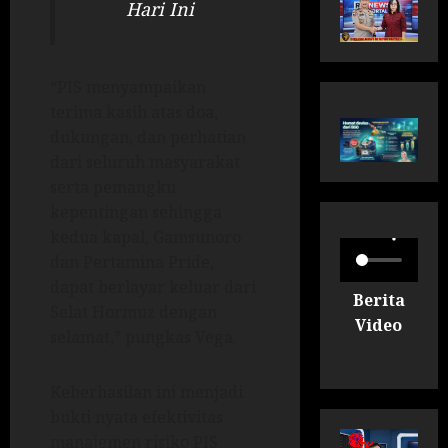
Hari Ini
“PIS menyampaikan
terima kasih atas doa,
dukungan, dan perhatian
dari seluruh masyarakat
serta pemangku
kepentingan sehingga
kedua kapal, Gamsunoro
dan Pertamina Pride,
dapat berlayar keluar dari
Berita
Selat Hormuz dengan
Video
selamat,” pungkas Vega.
Keberhasilan ini menjadi
bukti nyata efektivitas
manajemen risiko PIS