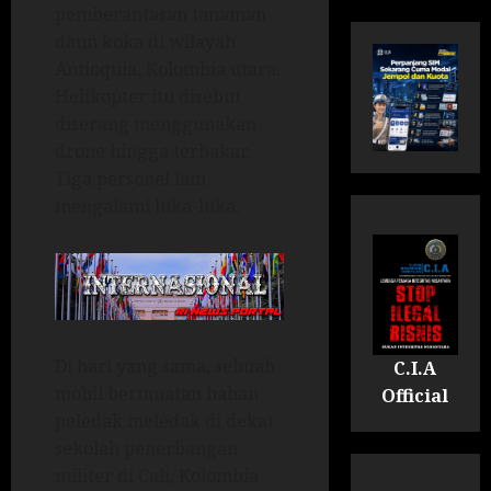
pemberantasan tanaman
daun koka di wilayah
Antioquia, Kolombia utara.
Helikopter itu disebut
diserang menggunakan
drone hingga terbakar.
Tiga personel lain
mengalami luka-luka.
Di hari yang sama, sebuah
C.I.A
mobil bermuatan bahan
Official
peledak meledak di dekat
sekolah penerbangan
militer di Cali, Kolombia