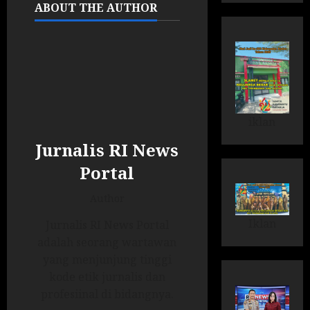
ABOUT THE AUTHOR
iklan
Jurnalis RI News
Portal
Author
Iklan
Jurnalis RI News Portal
adalah seorang wartawan
yang menjunjung tinggi
kode etik jurnalis dan
profesiinal di bidangnya.