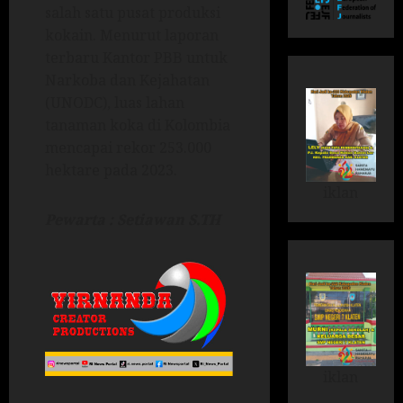
salah satu pusat produksi
kokain. Menurut laporan
terbaru Kantor PBB untuk
Narkoba dan Kejahatan
(UNODC), luas lahan
tanaman koka di Kolombia
mencapai rekor 253.000
hektare pada 2023.
iklan
Pewarta : Setiawan S.TH
iklan