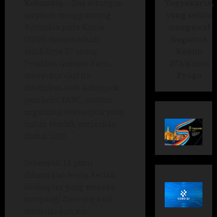
Yogyakarta,
Kolombia
– Dua serangan
yang selalu
terpisah mengguncang
mengawal
Kolombia pada Kamis
kegiatan
(22/8), menewaskan
Kodim
sedikitnya 17 orang.
073/Kulon
Presiden Gustavo Petro
Progo
menyebut aksi itu
dilakukan oleh kelompok
pembelot FARC, mantan
organisasi bersenjata yang
bubar setelah perjanjian
damai 2016.
Sebanyak 12 polisi
dilaporkan tewas ketika
helikopter yang mereka
tumpangi diserang saat
menjalankan misi