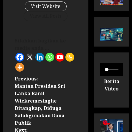
Visit Website
View All Posts
Silahkan bagikan ke
media anda ...
Previous:
Berita
Mantan Presiden Sri
Video
Lanka Ranil
Wickremesinghe
Ditangkap, Diduga
Salahgunakan Dana
Publik
Next: