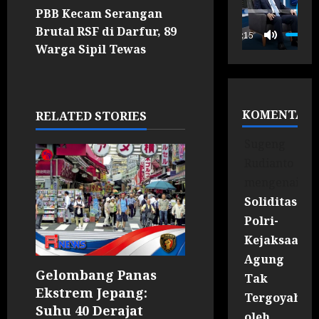
PBB Kecam Serangan
P
Brutal RSF di Darfur, 89
00:15
Warga Sipil Tewas
KOMENTAR
RELATED STORIES
Sugeng
Rudianto
mengenai
Soliditas
Polri-
Kejaksaan
Agung
Gelombang Panas
Tak
Ekstrem Jepang:
Tergoyahka
Suhu 40 Derajat
oleh