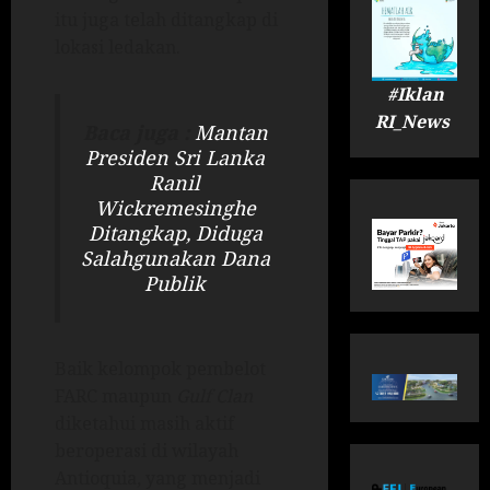
itu juga telah ditangkap di
lokasi ledakan.
#Iklan
RI_News
Baca juga :
Mantan
Presiden Sri Lanka
Ranil
Wickremesinghe
Ditangkap, Diduga
Salahgunakan Dana
Publik
Baik kelompok pembelot
FARC maupun
Gulf Clan
diketahui masih aktif
beroperasi di wilayah
Antioquia, yang menjadi