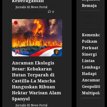
Keberagaman
Remaja
Jurnalis RI News Portal
Posted on 2 minggu ago
0
Sultan
Liwa
mengenai
Kemenko
Polkam
Perkuat
Sinergi
Lintas
Ancaman Ekologis
Lembaga
Besar: Kebakaran
Hadapi
Hutan Terparah di
Ancaman
Castilla-La Mancha
Geopolitik
Hanguskan Ribuan
Hektar Warisan Alam
Multipolar
Spanyol
Sammy
Jurnalis RI News Portal