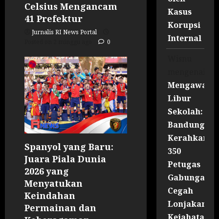
Celsius Mengancam
Kasus
41 Prefektur
Korupsi
Jurnalis RI News Portal
Internal
Posted on 2 minggu ago
0
Wisnu
mengenai
Mengawal
Libur
Sekolah:
Bandung
Kerahkan
Spanyol yang Baru:
350
Juara Piala Dunia
Petugas
2026 yang
Gabungan
Menyatukan
Cegah
Keindahan
Lonjakan
Permainan dan
Kejahatan