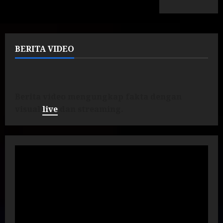
BERITA VIDEO
Berita video mengungkap fakta dengan
visual
live
dan streaming.