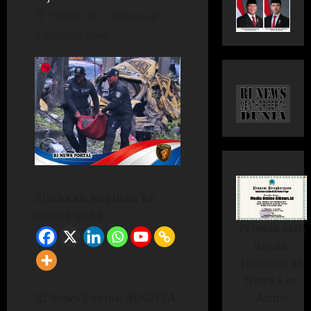
Posted on 12 bulan ago
2 minutes read
Silahkan bagikan ke
media anda ...
Trimakasih
untuk
Jurnalis RI
News Lee
Anno
RI News Portal.
BOGOTA,