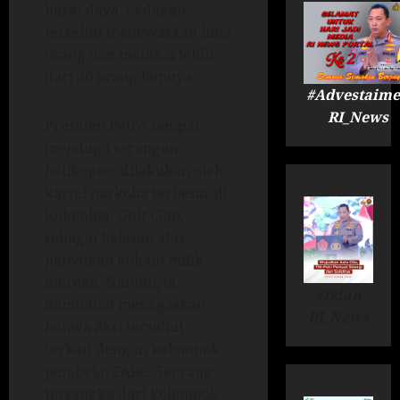
barat daya. Ledakan
tersebut menewaskan lima
orang dan melukai lebih
dari 30 orang lainnya.
#Advestaime
RI_News
Presiden Petro sempat
menduga serangan
helikopter dilakukan oleh
kartel narkoba terbesar di
Kolombia,
Gulf Clan
,
sebagai balasan atas
penyitaan kokain milik
mereka. Namun, ia
#Iklan
kemudian menegaskan
RI_News
bahwa aksi tersebut
terkait dengan kelompok
pembelot FARC. Seorang
tersangka dari kelompok