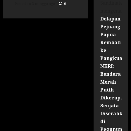
Sandinata
Posted on 3 minggu ago
0
mengenai
Delapan
Pejuang
Papua
Kembali
ke
Pangkuan
NKRI:
Bendera
Merah
Putih
Dikecup,
Senjata
Diserahkan
di
Pegununga