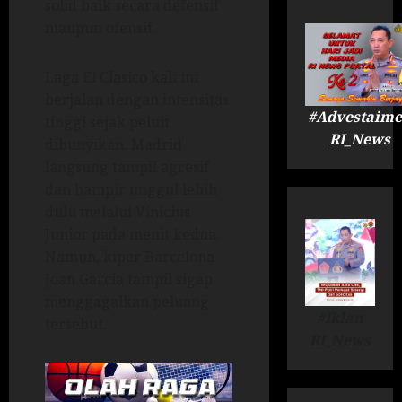
solid baik secara defensif
maupun ofensif.
Laga El Clasico kali ini
berjalan dengan intensitas
#Advestaime
tinggi sejak peluit
RI_News
dibunyikan. Madrid
langsung tampil agresif
dan hampir unggul lebih
dulu melalui Vinicius
Junior pada menit kedua.
Namun, kiper Barcelona
Joan Garcia tampil sigap
menggagalkan peluang
#Iklan
tersebut.
RI_News