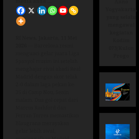
media anda ...
Anno
Yogyakarta,
yang selalu
mengawal
kegiatan
RI News. Jakarta, 11 Mei
Kodim
2026
— Barcelona resmi
073/Kulon
mengunci gelar juara Liga
Progo
Spanyol musim ini setelah
menghajar rival abadi Real
Madrid dengan skor telak
2-0 dalam laga pekan ke-
35 di Camp Nou, Senin
malam. Dua gol cepat dari
Marcus Rashford dan
Ferran Torres memastikan
Blaugrana merayakan
gelar lebih awal,
meninggalkan Madrid