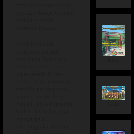
menjelang turun minum,
tapi kiper Belgia tersebut
kembali menjadi
pahlawan Madrid.
Babak kedua tak
mengubah kendali
permainan. Barcelona
iklan
terus menekan. Fermin
Lopez (menit 48) dan
Ferran Torres (menit 56)
memiliki peluang emas,
namun Courtois tetap
Iklan
menjadi tembok terakhir
Madrid. Madrid sempat
memperkecil
ketertinggalan melalui