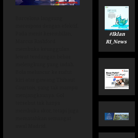
Barcelona langsung
merespons dengan efektif.
Pada menit kesembilan,
#Iklan
Marcus Rashford
RI_News
membuka keunggulan
lewat tendangan bebas
melengkung yang indah.
Bola meluncur ke sudut
kiri atas gawang Thibaut
Courtois, yang tak mampu
menjangkaunya. Gol
tersebut tak hanya
membuka skor, tetapi juga
mematahkan semangat
awal Madrid.