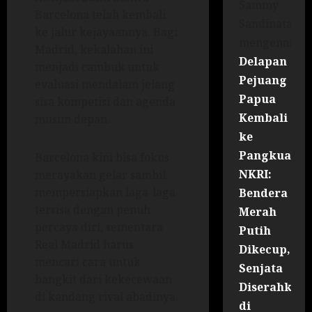
Sammy
Barcelona telah kembali
Sandinata
ke jalur kejayaannya. Bagi
mengenai
Madrid, kekalahan ini
Delapan
menjadi cambuk untuk
Pejuang
evaluasi mendalam jelang
Papua
sisa kompetisi dan agenda
Kembali
musim depan.
ke
Pangkuan
Barcelona kini bisa fokus
NKRI:
merayakan gelar sambil
mempersiapkan laga-laga
Bendera
tersisa dengan penuh
Merah
percaya diri, sementara
Putih
Real Madrid harus
Dikecup,
mencari cara untuk
Senjata
bangkit dari kekecewaan
Diserahkan
di kandang rival abadinya.
di