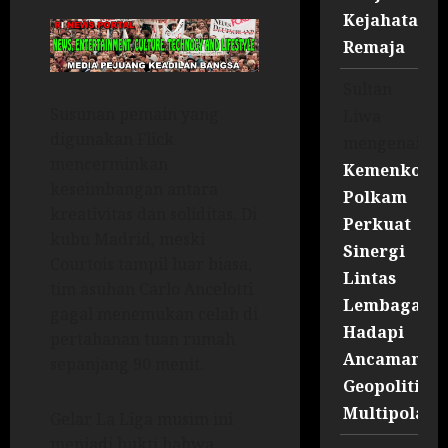
Kejahatan
Remaja
Sultan
Susunan pemain yang
Liwa
digunakan Flick
mengenai
mencerminkan
Kemenko
keseimbangan antara
Polkam
kreativitas dan soliditas. Di
Perkuat
kubu Madrid, meski
Sinergi
Courtois tampil luar biasa,
Lintas
tim asuhan Carlo Ancelotti
Lembaga
gagal menemukan celah di
Hadapi
pertahanan tuan rumah
Ancaman
sepanjang 90 menit.
Geopolitik
Multipolar
Gelar La Liga musim ini
menjadi bukti bahwa