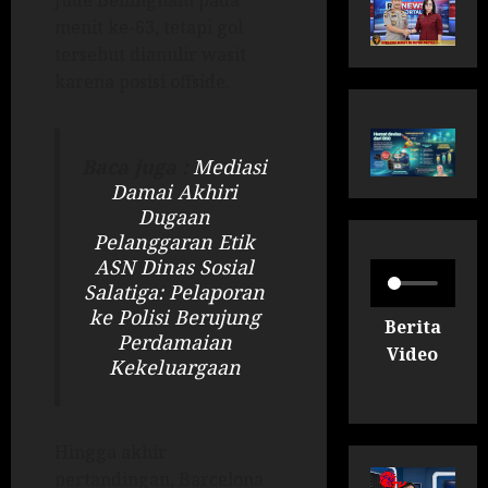
Jude Bellingham pada
menit ke-63, tetapi gol
tersebut dianulir wasit
karena posisi offside.
Baca juga :
Mediasi
Damai Akhiri
Dugaan
Pelanggaran Etik
ASN Dinas Sosial
Salatiga: Pelaporan
ke Polisi Berujung
Berita
Perdamaian
Video
Kekeluargaan
Hingga akhir
pertandingan, Barcelona