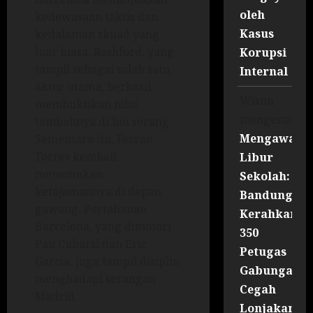
oleh
kedewasaan taktis dan
Kasus
kedalaman skuad yang
luar biasa. Rashford, yang
Korupsi
tampil sebagai salah satu
Internal
aktor utama, berhasil
Wisnu
membuktikan nilai
mengenai
tambahnya di lini serang.
Mengawal
Sementara itu, Ferran
Torres kembali
Libur
menemukan
Sekolah:
ketajamannya di depan
Bandung
gawang. Pertahanan
Kerahkan
Barcelona, yang dimotori
350
Pau Cubarsi dan Eric
Petugas
Garcia, juga tampil disiplin
Gabungan
menghadapi serangan
Cegah
Madrid.
Lonjakan