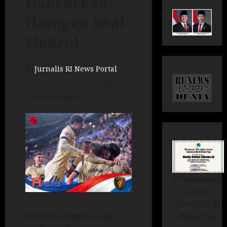
Hancurkan
Harapan Real
Madrid
Jurnalis RI News Portal
Posted on 3 bulan ago
3 minutes read
Trimakasih
untuk
Jurnalis RI
Silahkan bagikan ke
News Lee