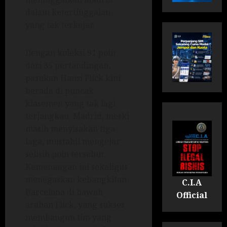
dalam ketertinggalan
yang tak terkejar.
Dengan koleksi 91 poin
dari 35 pertandingan,
pasukan Hansi Flick kini
berada di puncak
klasemen yang tak lagi
terjangkau. Madrid, meski
masih menyisakan tiga
laga, mustahil mengejar
selisih poin tersebut.
Kemenangan ini sekaligus
menegaskan kebangkitan
C.I.A
Barcelona di bawah
Official
arahan Flick, yang sukses
membangun tim yang