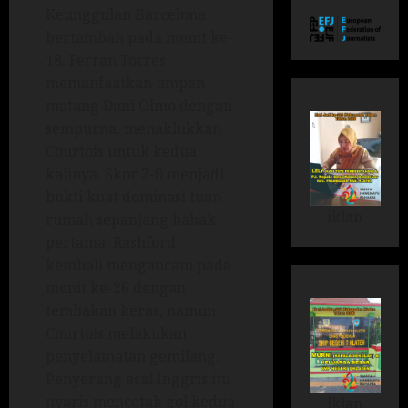
Keunggulan Barcelona
bertambah pada menit ke-
18. Ferran Torres
memanfaatkan umpan
matang Dani Olmo dengan
sempurna, menaklukkan
Courtois untuk kedua
kalinya. Skor 2-0 menjadi
bukti kuat dominasi tuan
iklan
rumah sepanjang babak
pertama. Rashford
kembali mengancam pada
menit ke-26 dengan
tembakan keras, namun
Courtois melakukan
penyelamatan gemilang.
Penyerang asal Inggris itu
nyaris mencetak gol kedua
iklan