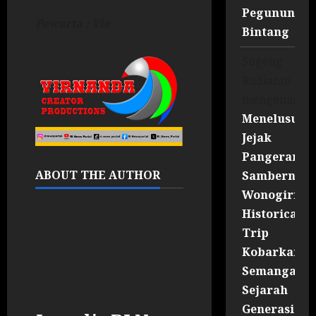
Pegununga
Pewarta : Vie
Bintang
Sugeng
Rudianto
mengenai
Menelusuri
Jejak
Pangeran
ABOUT THE AUTHOR
Sambernyaw
Wonogiri
Historical
Trip
Kobarkan
Semangat
Sejarah
Generasi