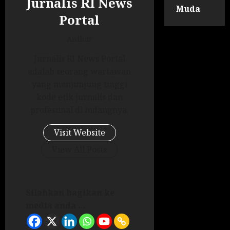
Jurnalis RI News
Muda
Portal
Author
Jurnalis RI News Portal
adalah seorang wartawan
yang menjunjung tinggi
kode etik jurnalis dan
profesiinal di bidangnya.
Visit Website
View All Posts
Silahkan bagikan ke
media anda ...