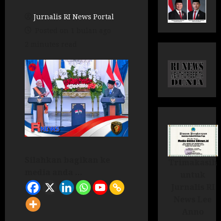
Jurnalis RI News Portal
Posted on 1 bulan ago
2 minutes read
Silahkan bagikan ke
Trimakasih
media anda ...
untuk
Jurnalis RI
News Lee
Anno