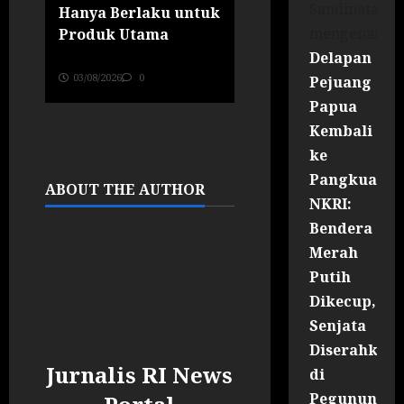
Sandinata
Hanya Berlaku untuk
untuk Penguatan
mengenai
Produk Utama
Pariwisata Berbas
Budaya Indonesia
Delapan
Jurnalis RI News Portal
n
03/08/2026
0
Pejuang
Jurnalis RI News Portal
30/07/2026
0
Papua
Kembali
ke
Pangkuan
ABOUT THE AUTHOR
NKRI:
Bendera
Merah
Putih
Dikecup,
Senjata
Diserahkan
Jurnalis RI News
di
Pegununga