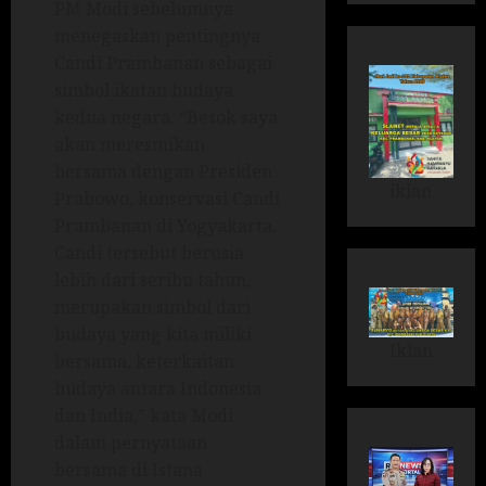
PM Modi sebelumnya
menegaskan pentingnya
Candi Prambanan sebagai
simbol ikatan budaya
kedua negara. “Besok saya
akan meresmikan
bersama dengan Presiden
iklan
Prabowo, konservasi Candi
Prambanan di Yogyakarta.
Candi tersebut berusia
lebih dari seribu tahun,
merupakan simbol dari
budaya yang kita miliki
Iklan
bersama, keterkaitan
budaya antara Indonesia
dan India,” kata Modi
dalam pernyataan
bersama di Istana