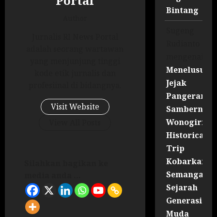
Portal
Bintang
Author
Sugeng
Jurnalis RI News Portal
Rudianto
adalah seorang wartawan
mengenai
yang menjunjung tinggi
Menelusuri
kode etik jurnalis dan
Jejak
profesiinal di bidangnya.
Pangeran
Visit Website
Sambernyaw
Wonogiri
View All Posts
Historical
Trip
Kobarkan
Silahkan bagikan ke
Semangat
media anda ...
Sejarah
Generasi
Muda