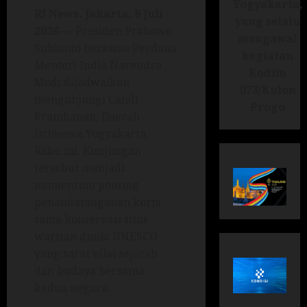
Yogyakarta,
RI News. Jakarta, 8 Juli
yang selalu
2026
— Presiden Prabowo
mengawal
Subianto bersama Perdana
kegiatan
Menteri India Narendra
Kodim
Modi dijadwalkan
073/Kulon
mengunjungi Candi
Progo
Prambanan, Daerah
Istimewa Yogyakarta,
Rabu ini. Kunjungan
tersebut menjadi
momentum penting
penandatanganan kerja
sama konservasi situs
warisan dunia UNESCO
yang sarat nilai sejarah
dan budaya bersama
kedua negara.