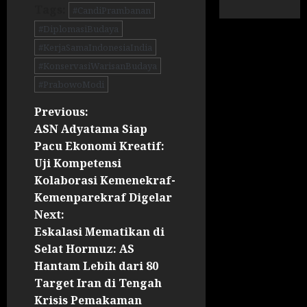
Tags:
#CandiPrambanan
#DiplomasiBudaya
#KerjaSamaIndonesiaIndia
#KonservasiWarisanBudaya
#PrabowoModi
Previous:
ASN Adyatama Siap
Pacu Ekonomi Kreatif:
Uji Kompetensi
Kolaborasi Kemenekraf-
Kemenparekraf Digelar
Next:
Eskalasi Mematikan di
Selat Hormuz: AS
Hantam Lebih dari 80
Target Iran di Tengah
Krisis Pemakaman