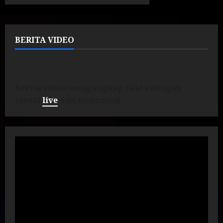
BERITA VIDEO
Berita video mengungkap fakta dengan
visual
live
dan streaming.