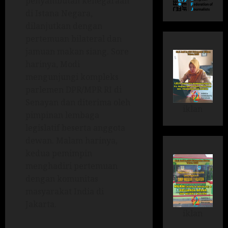
penyambutan kenegaraan
di Istana Negara,
dilanjutkan dengan
pertemuan bilateral dan
jamuan makan siang. Sore
harinya, Modi
mengunjungi kompleks
parlemen DPR/MPR RI di
Senayan dan diterima oleh
iklan
pimpinan lembaga
legislatif beserta anggota
dewan. Malam harinya,
kedua pemimpin
menghadiri pertemuan
dengan komunitas
masyarakat India di
Jakarta.
iklan