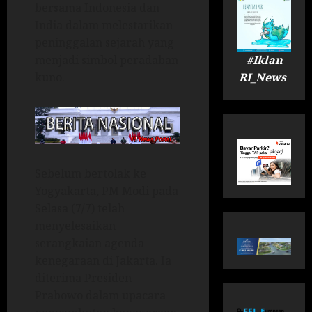
bersama Indonesia dan
India dalam melestarikan
peninggalan sejarah yang
#Iklan
menjadi simbol peradaban
RI_News
kuno.
Sebelum bertolak ke
Yogyakarta, PM Modi pada
Selasa (7/7) telah
menyelesaikan
serangkaian agenda
kenegaraan di Jakarta. Ia
diterima Presiden
Prabowo dalam upacara