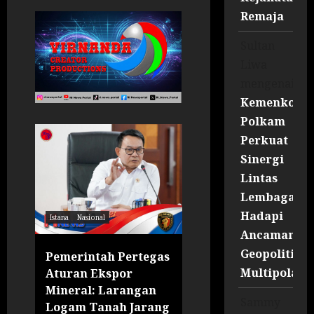
Remaja
Sultan
Liwa
mengenai
Kemenko
Polkam
Perkuat
Sinergi
Lintas
Lembaga
Hadapi
Istana
Nasional
Istana
Nasional
Uncategori
Ancaman
Geopolitik
d
Pemerintah Pertegas
Kereta Wisata
Multipolar
Aturan Ekspor
Nusantara Explor
Mineral: Larangan
Inovasi
Sammy
k
Logam Tanah Jarang
Perkeretaapian