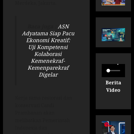
Merdeka, Jakarta.
Baca juga :
ASN
Adyatama Siap Pacu
Ekonomi Kreatif:
Uji Kompetensi
Kolaborasi
Kemenekraf-
Kemenparekraf
Digelar
Berita
Video
Kerja sama restorasi dan
konservasi Candi
Prambanan akan
melibatkan Pemerintah
Indonesia dan