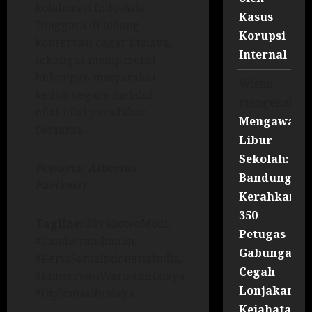
kolaborasi Indo-Asia
Kasus
Tenggara di bidang
Korupsi
konservasi cagar budaya,
Internal
sekaligus mempererat
hubungan masyarakat
Wisnu
kedua negara melalui
mengenai
nilai-nilai peradaban
Mengawal
bersama.
Libur
Sekolah:
Pewarta; Albertus
Bandung
Parikesit
Kerahkan
350
Tagline:
#PrabowoModi,
Petugas
#CandiPrambanan,
Gabungan
#KerjaSamaIndonesiaIndia,
Cegah
#KonservasiWarisanBudaya,
Lonjakan
#DiplomasiBudaya,
Kejahatan