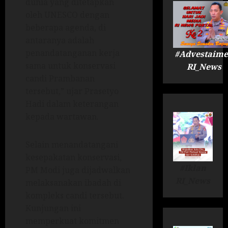
dunia yang ditetapkan
oleh UNESCO dengan
beberapa agenda, di
antaranya adalah
penandatanganan kerja
#Advestaime
sama untuk konservasi
RI_News
candi Prambanan
tersebut,” ujar Prasetyo
Hadi dalam keterangan
kepada wartawan.
Selain menandatangani
kesepakatan konservasi,
#Iklan
PM Modi juga dijadwalkan
RI_News
melaksanakan ibadah di
kompleks candi tersebut.
Kunjungan ini
memperkuat komitmen