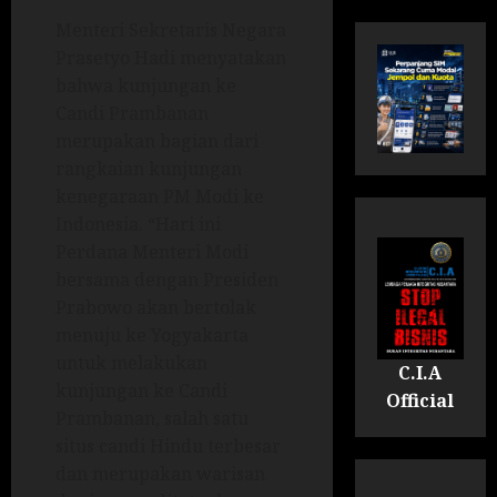
Menteri Sekretaris Negara
Prasetyo Hadi menyatakan
bahwa kunjungan ke
Candi Prambanan
merupakan bagian dari
rangkaian kunjungan
kenegaraan PM Modi ke
Indonesia. “Hari ini
Perdana Menteri Modi
bersama dengan Presiden
Prabowo akan bertolak
menuju ke Yogyakarta
untuk melakukan
C.I.A
kunjungan ke Candi
Official
Prambanan, salah satu
situs candi Hindu terbesar
dan merupakan warisan