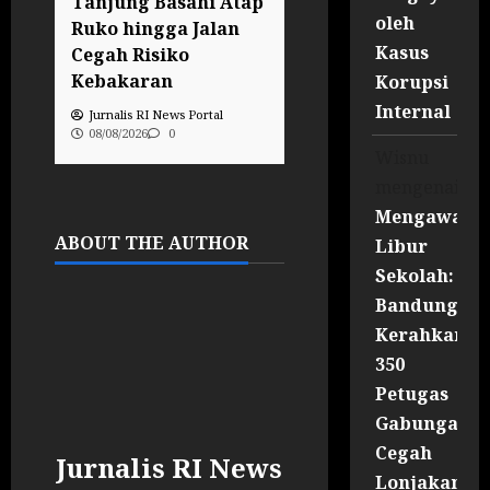
Tanjung Basahi Atap
Budidaya Maggot
oleh
Ruko hingga Jalan
BSF sebagai Solus
Kasus
Cegah Risiko
Limbah Organik
Kebakaran
Bernilai Ekonomis
Korupsi
Wonogiri
Internal
Jurnalis RI News Portal
08/08/2026
0
Jurnalis RI News Portal
Wisnu
08/08/2026
0
mengenai
Mengawal
ABOUT THE AUTHOR
Libur
Sekolah:
Bandung
Kerahkan
350
Petugas
Gabungan
Cegah
Jurnalis RI News
Lonjakan