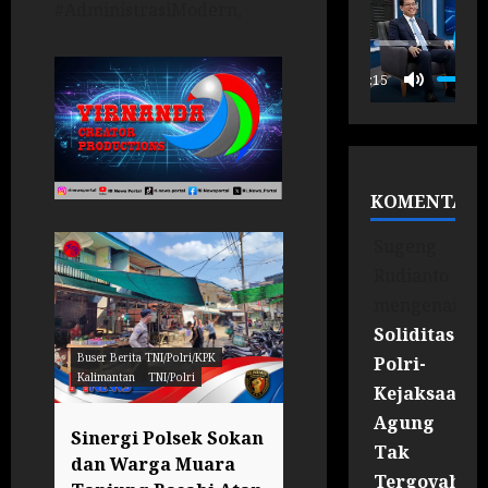
#AdministrasiModern,
P
00:15
KOMENTAR
Sugeng
Rudianto
mengenai
Soliditas
Buser Berita TNI/Polri/KPK
Polri-
Kalimantan
TNI/Polri
Jawa Tengah
Regional
Kejaksaan
Agung
Sinergi Polsek Sokan
Menuju Ekonomi
Tak
dan Warga Muara
Sirkular: Pelatih
Tergoyahka