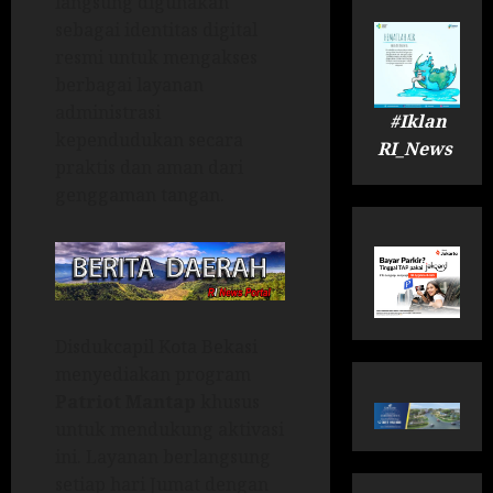
langsung digunakan
sebagai identitas digital
resmi untuk mengakses
berbagai layanan
administrasi
#Iklan
kependudukan secara
RI_News
praktis dan aman dari
genggaman tangan.
Disdukcapil Kota Bekasi
menyediakan program
Patriot Mantap
khusus
untuk mendukung aktivasi
ini. Layanan berlangsung
setiap hari Jumat dengan