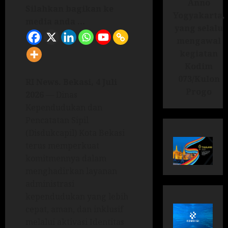
Anno
Silahkan bagikan ke
Yogyakarta,
media anda ...
yang selalu
mengawal
kegiatan
Kodim
073/Kulon
RI News. Bekasi, 4 Juli
Progo
2026
— Dinas
Kependudukan dan
Pencatatan Sipil
(Disdukcapil) Kota Bekasi
terus memperkuat
komitmennya dalam
menghadirkan layanan
administrasi
kependudukan yang lebih
cepat, aman, dan inklusif
melalui aktivasi Identitas