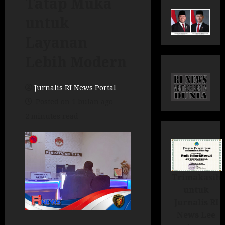
Tatap Muka
untuk
Layanan
Lebih Modern
Jurnalis RI News Portal
Posted on 1 bulan ago
2 minutes read
Trimakasih
untuk
Jurnalis RI
News Lee