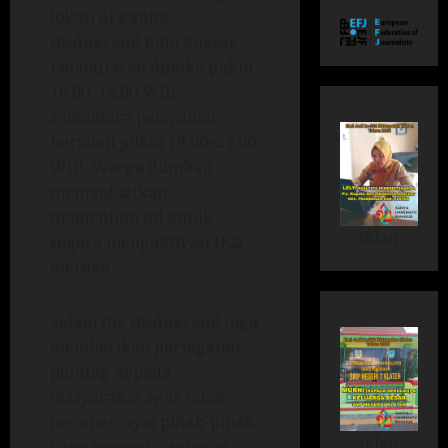
lokasi di Kantor
Disdukcapil Kota Bekasi.
Pendaftaran dibuka pukul
16.00–18.00 WIB,
sementara pelayanan
berjalan pukul 19.00–21.00
WIB. Warga diimbau
memanfaatkan
momentum ini untuk
iklan
segera mengaktivasi IKD
mereka.
Selain itu, Disdukcapil juga
memberikan peringatan
penting kepada
masyarakat agar tidak
mempercayai pihak-pihak
iklan
yang mengaku sebagai