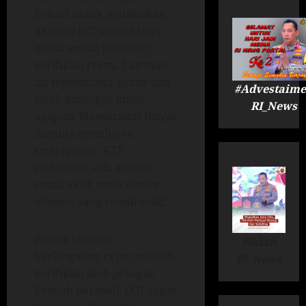
Bekasi untuk melakukan
aktivasi IKD secara tatap
muka sesuai prosedur
verifikasi resmi. Layanan
ini sepenuhnya gratis dan
#Advestaime
tidak dipungut biaya
RI_News
apapun. Masyarakat hanya
diminta membawa
smartphone, KTP
elektronik asli, alamat
email aktif, serta nomor
telepon yang masih valid.
Proses aktivasi
#Iklan
berlangsung cepat setelah
RI_News
verifikasi oleh petugas.
Setelah berhasil, IKD dapat