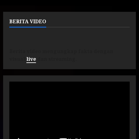
BERITA VIDEO
Berita video mengungkap fakta dengan
visual
live
dan streaming.