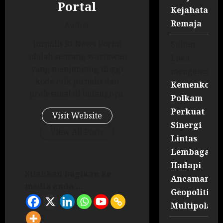
Portal
Kejahatan
Remaja
Author
Jurnalis RI News Portal
Sultan
adalah seorang wartawan
Liwa
yang menjunjung tinggi
mengenai
kode etik jurnalis dan
Kemenko
profesiinal di bidangnya.
Polkam
Perkuat
Visit Website
Sinergi
View All Posts
Lintas
Lembaga
Hadapi
Silahkan bagikan ke
Ancaman
media anda ...
Geopolitik
Multipolar