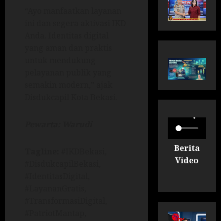
“Ayo manfaatkan layanan
ini dan segera aktivasi IKD
Anda. Identitas digital
yang aman dan praktis
untuk mendukung
pelayanan publik yang
semakin modern,” ajak
Disdukcapil Kota Bekasi.
Pewarta: Warudi
Berita
Tagline:
#IKDBekasi,
Video
#DisdukcapilBekasi,
#IdentitasDigital,
#LayananGratis,
#TransformasiDigital,
#PatriotMantap,