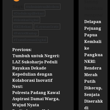
Sammy
Tags:
#AdministrasiModern
Sandinata
#DisdukcapilBekasi
mengenai
#IdentitasDigital
Delapan
#IKDBekasi
#LayananGratis
Pejuang
#PatriotMantap
Papua
#TransformasiDigital
Kembali
ke
Previous:
Pangkuan
Tumbuh untuk Negeri:
NKRI:
LAZ Sukoharjo Peduli
Bendera
Rayakan Dekade
Kepedulian dengan
Merah
Kolaborasi Inovatif
Putih
Next:
Dikecup,
Polresta Padang Kawal
Senjata
Aspirasi Damai Warga,
Diserahkan
Wujud Nyata
di