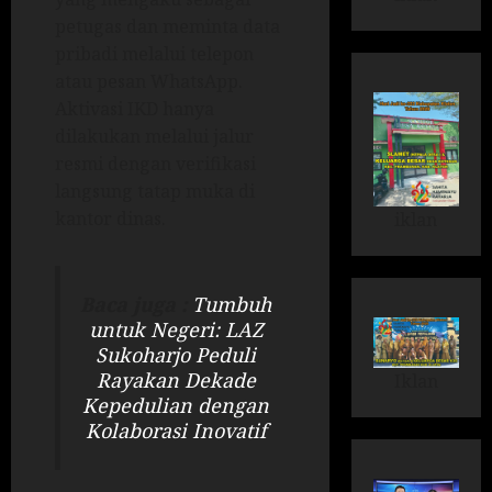
petugas dan meminta data
pribadi melalui telepon
atau pesan WhatsApp.
Aktivasi IKD hanya
dilakukan melalui jalur
resmi dengan verifikasi
langsung tatap muka di
kantor dinas.
iklan
Baca juga :
Tumbuh
untuk Negeri: LAZ
Sukoharjo Peduli
Rayakan Dekade
Iklan
Kepedulian dengan
Kolaborasi Inovatif