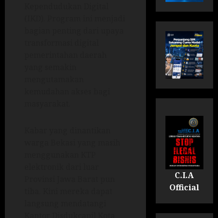
Kependudukan Digital
(IKD). Program ini menjadi
bagian penting dari upaya
transformasi digital
pemerintahan daerah
yang semakin
mengutamakan
kemudahan akses bagi
masyarakat.
Kabar yang dinantikan
warga Bekasi yang masih
menggunakan KTP
elektronik dari luar
C.I.A
Provinsi Jawa Barat pun
Official
tiba. Kini mereka dapat
langsung mendatangi
Kantor Disdukcapil Kota