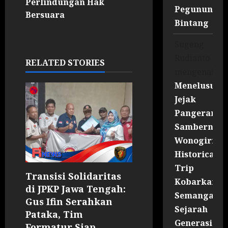
Perlindungan Hak
Pegununga
Bersuara
Bintang
Sugeng
Rudianto
RELATED STORIES
mengenai
Menelusuri
Jejak
Pangeran
Sambernyaw
Wonogiri
Historical
Trip
Transisi Solidaritas
Kobarkan
di JPKP Jawa Tengah:
Semangat
Gus Ifin Serahkan
Sejarah
Pataka, Tim
Generasi
Formatur Siap